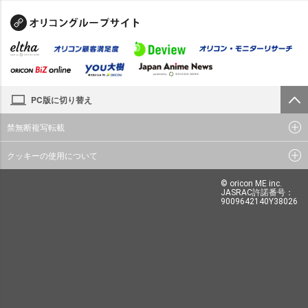
PC版に切り替え
禁無断複写転載
クッキーの使用について
© oricon ME inc.
JASRAC許諾番号：
9009642140Y38026