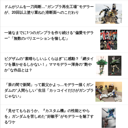
ドムがジムを一刀両断…“ガンプラ再生工場”モデラー
が、20回以上塗り重ねた溶断面へのこだわり
一途なまでに1つのガンプラを作り続ける“偏愛モデラ
ー”「無数のバリエーションを愉しむ」
ビグザムの“素晴らしいふくらはぎ”に感動？「網タイ
ツを履かせるしかない！」ママモデラー渾身の“艶
か”な作品とは？
「茶の間で新聞」って親父かよっ…モデラー描くガン
ダムの“人間らしい”生活「カッコイイだけがガンプラ
じゃない」
「見せてもらおうか、『カスタム機』の性能とやら
を」ガンダムを苦しめた“好敵手”がモデラーを魅了す
るワケ