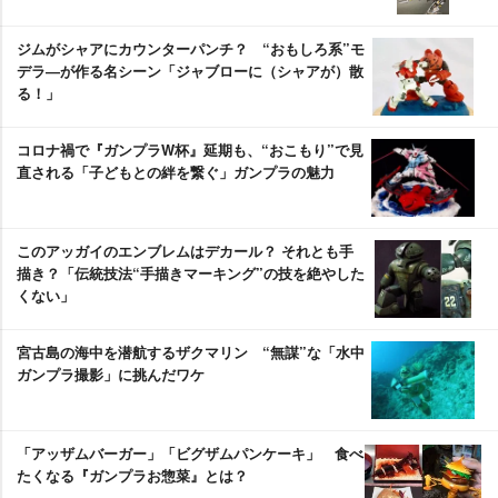
ジムがシャアにカウンターパンチ？ “おもしろ系”モ
デラ―が作る名シーン「ジャブローに（シャアが）散
る！」
コロナ禍で『ガンプラW杯』延期も、“おこもり”で見
直される「子どもとの絆を繋ぐ」ガンプラの魅力
このアッガイのエンブレムはデカール？ それとも手
描き？「伝統技法“手描きマーキング”の技を絶やした
くない」
宮古島の海中を潜航するザクマリン “無謀”な「水中
ガンプラ撮影」に挑んだワケ
「アッザムバーガー」「ビグザムパンケーキ」 食べ
たくなる『ガンプラお惣菜』とは？