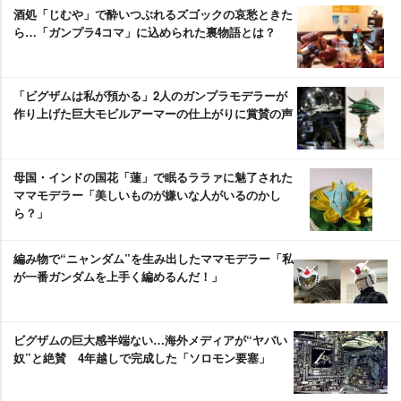
酒処「じむや」で酔いつぶれるズゴックの哀愁ときた
ら…「ガンプラ4コマ」に込められた裏物語とは？
「ビグザムは私が預かる」2人のガンプラモデラーが
作り上げた巨大モビルアーマーの仕上がりに賞賛の声
母国・インドの国花「蓮」で眠るララァに魅了された
ママモデラー「美しいものが嫌いな人がいるのかし
ら？」
編み物で“ニャンダム”を生み出したママモデラー「私
が一番ガンダムを上手く編めるんだ！」
ビグザムの巨大感半端ない…海外メディアが“ヤバい
奴”と絶賛 4年越しで完成した「ソロモン要塞」