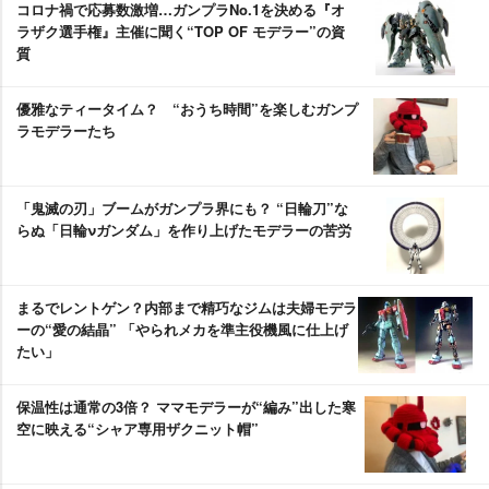
コロナ禍で応募数激増…ガンプラNo.1を決める『オ
ラザク選手権』主催に聞く“TOP OF モデラー”の資
質
優雅なティータイム？ “おうち時間”を楽しむガンプ
ラモデラーたち
「鬼滅の刃」ブームがガンプラ界にも？ “日輪刀”な
らぬ「日輪νガンダム」を作り上げたモデラーの苦労
まるでレントゲン？内部まで精巧なジムは夫婦モデラ
ーの“愛の結晶” 「やられメカを準主役機風に仕上げ
たい」
保温性は通常の3倍？ ママモデラーが“編み”出した寒
空に映える“シャア専用ザクニット帽”