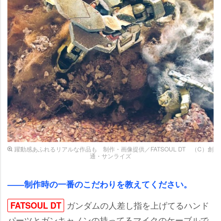
躍動感あふれるリアルな作品も 制作・画像提供／FATSOUL DT （C）創
通・サンライズ
――制作時の一番のこだわりを教えてください。
ガンダムの人差し指を上げてるハンド
FATSOUL DT
パーツとガンキャノンの持ってるマイクのケーブルで