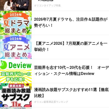
オリコンタイアップ特集
2026年7月夏ドラマも、注目作＆話題作が
勢ぞろい！
【夏アニメ2026】7月期夏の新アニメを一
挙紹介！
芸能界を志す10代～20代を応援！ オーデ
ィション・スクール情報はDeview
漫画読み放題サブスクおすすめ11選【徹底
比較】
オリコン顧客満足度ランキング