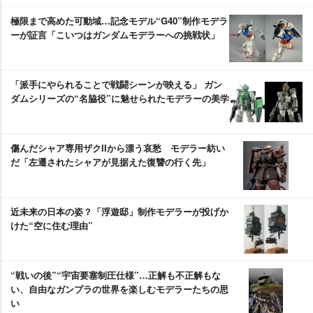
極限まで高めた可動域…記念モデル“G40”制作モデラ
ーが証言「こいつはガンダムモデラーへの挑戦状」
「派手にやられることで戦闘シーンが映える」 ガン
ダムシリーズの“名脇役”に魅せられたモデラーの美学
傷んだシャア専用ザクIIから漂う哀愁 モデラー紡い
だ「左遷されたシャアが見据えた復讐の行く先」
近未来の日本の姿？「浮遊邸」制作モデラーが投げか
けた“空に住む理由”
“戦いの後”“宇宙要塞制圧仕様”…正解も不正解もな
い、自由なガンプラの世界を楽しむモデラーたちの思
い