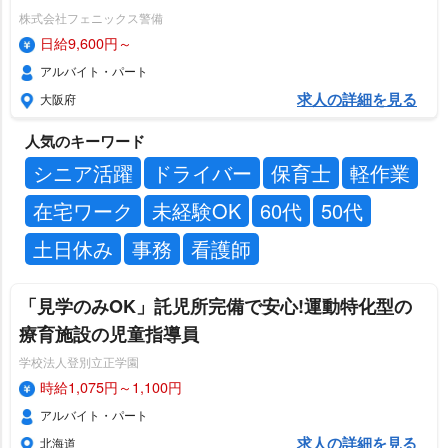
株式会社フェニックス警備
日給9,600円～
アルバイト・パート
求人の詳細を見る
大阪府
人気のキーワード
シニア活躍
ドライバー
保育士
軽作業
在宅ワーク
未経験OK
60代
50代
土日休み
事務
看護師
「見学のみOK」託児所完備で安心!運動特化型の
療育施設の児童指導員
学校法人登別立正学園
時給1,075円～1,100円
アルバイト・パート
求人の詳細を見る
北海道