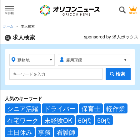
ホーム
求人検索
求人検索
sponsored by 求人ボックス
検索
人気のキーワード
シニア活躍
ドライバー
保育士
軽作業
在宅ワーク
未経験OK
60代
50代
土日休み
事務
看護師