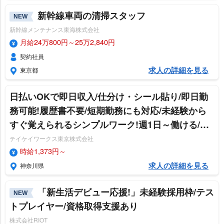
新幹線車両の清掃スタッフ
NEW
新幹線メンテナンス東海株式会社
月給24万800円～25万2,840円
契約社員
求人の詳細を見る
東京都
日払いOKで即日収入/仕分け・シール貼り/即日勤
務可能!履歴書不要/短期勤務にも対応/未経験から
すぐ覚えられるシンプルワーク!週1日～働ける/WE
B登録OK
テイケイワークス東京株式会社
時給1,373円～
求人の詳細を見る
神奈川県
「新生活デビュー応援!」未経験採用枠/テス
NEW
トプレイヤー/資格取得支援あり
株式会社RIOT