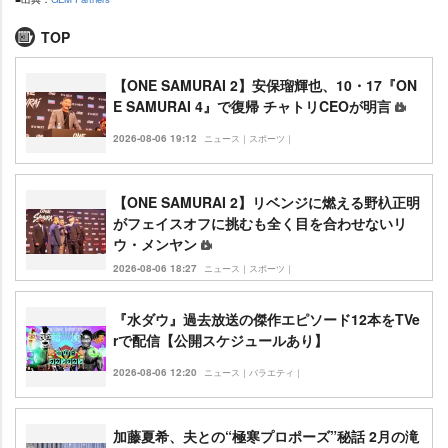
TOP
【ONE SAMURAI 2】安保瑠輝也、10・17『ON
E SAMURAI 4』で復帰 チャトリCEOが明言
2026-08-06 19:12
ニュース｜スポーツ｜
【ONE SAMURAI 2】リベンジに燃える野杁正明
がフェイスオフに挑むも全く目を合わせないリ
ウ・メンヤン
2026-08-06 18:27
ニュース｜スポーツ｜
『水ダウ』過去放送の傑作エピソード12本をTVe
rで配信【公開スケジュールあり】
2026-08-06 12:20
ニュース｜バラエティ｜
加藤夏希、夫との“極寒プロポーズ”秘話 2月の滝