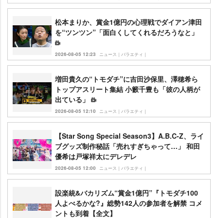
松本まりか、賞金1億円の心理戦でダイアン津田
を“ツンツン”「面白くしてくれるだろうなと」
2026-08-05 12:23
ニュース｜バラエティ｜
増田貴久の“トモダチ”に吉田沙保里、澤穂希ら
トップアスリート集結 小籔千豊も「彼の人柄が
出ている」
2026-08-05 12:10
ニュース｜バラエティ｜
【Star Song Special Season3】A.B.C-Z、ライ
ブグッズ制作秘話「売れすぎちゃって…」 和田
優希は戸塚祥太にデレデレ
2026-08-05 12:00
ニュース｜バラエティ｜
設楽統&バカリズム“賞金1億円”『トモダチ100
人よべるかな?』総勢142人の参加者を解禁 コメ
ントも到着【全文】