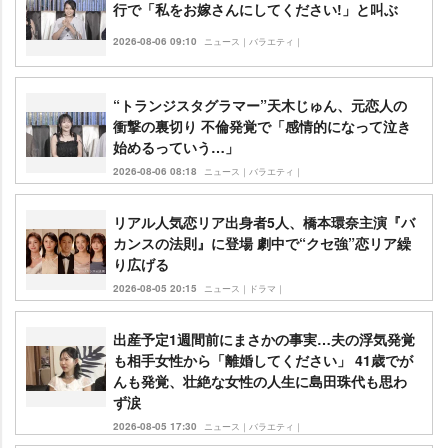
行で「私をお嫁さんにしてください!」と叫ぶ
2026-08-06 09:10
ニュース｜バラエティ｜
“トランジスタグラマー”天木じゅん、元恋人の
衝撃の裏切り 不倫発覚で「感情的になって泣き
始めるっていう…」
2026-08-06 08:18
ニュース｜バラエティ｜
リアル人気恋リア出身者5人、橋本環奈主演『バ
カンスの法則』に登場 劇中で“クセ強”恋リア繰
り広げる
2026-08-05 20:15
ニュース｜ドラマ｜
出産予定1週間前にまさかの事実…夫の浮気発覚
も相手女性から「離婚してください」 41歳でが
んも発覚、壮絶な女性の人生に島田珠代も思わ
ず涙
2026-08-05 17:30
ニュース｜バラエティ｜