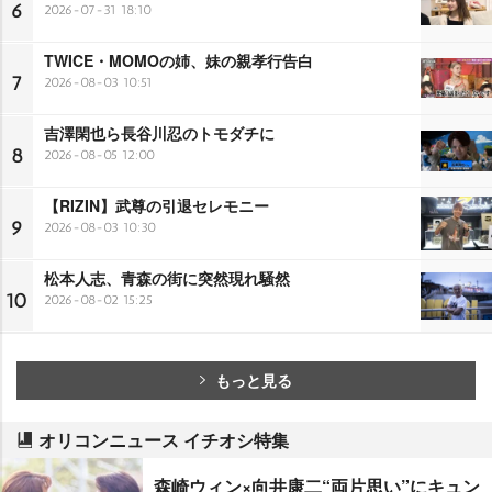
6
2026-07-31 18:10
TWICE・MOMOの姉、妹の親孝行告白
7
2026-08-03 10:51
吉澤閑也ら長谷川忍のトモダチに
8
2026-08-05 12:00
【RIZIN】武尊の引退セレモニー
9
2026-08-03 10:30
松本人志、青森の街に突然現れ騒然
10
2026-08-02 15:25
もっと見る
オリコンニュース イチオシ特集
森崎ウィン×向井康二“両片思い”にキュン