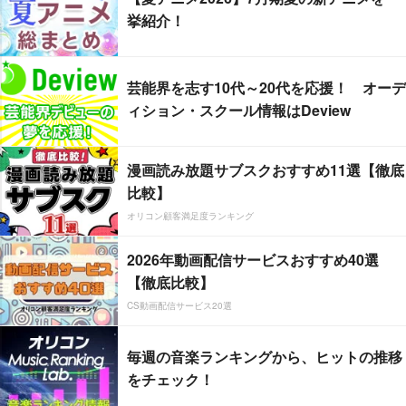
挙紹介！
芸能界を志す10代～20代を応援！ オーデ
ィション・スクール情報はDeview
漫画読み放題サブスクおすすめ11選【徹底
比較】
オリコン顧客満足度ランキング
2026年動画配信サービスおすすめ40選
【徹底比較】
CS動画配信サービス20選
毎週の音楽ランキングから、ヒットの推移
をチェック！