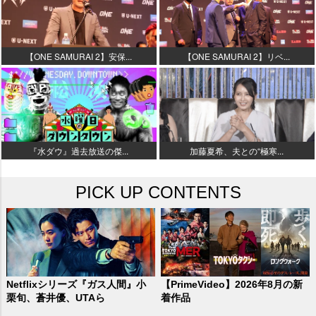
【ONE SAMURAI 2】安保...
【ONE SAMURAI 2】リベ...
『水ダウ』過去放送の傑...
加藤夏希、夫との“極寒...
PICK UP CONTENTS
Netflixシリーズ『ガス人間』小
【PrimeVideo】2026年8月の新
栗旬、蒼井優、UTAら
着作品