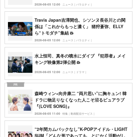
2026-08-05 12:00
ニュース｜バラエティ｜
Travis Japan吉澤閑也、シソンヌ長谷川との関
係は「これからもっと濃く」 猪狩蒼弥、ELLY
ら“トモダチ”集結
2026-08-05 12:00
ニュース｜バラエティ｜
水上恒司、真冬の噴水にダイブ 『犯罪者』メイ
キング映像第2弾公開
2026-08-05 12:00
ニュース｜ドラマ｜
森崎ウィン×向井康二 “両片思い”に胸キュン! 韓
ドラに物足りなくなった人こそ沼るピュアラブ
『(LOVE SONG)』
2026-08-05 11:00
特集｜動画配信サービス｜
“2年間カムバックなし”K-POPアイドル・LIGHT
SUM「どんな形であっても、とにかく活動がし