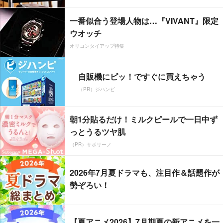
一番似合う登場人物は…『VIVANT』限定
ウオッチ
オリコンタイアップ特集
自販機にピッ！ですぐに買えちゃう
（PR）ジハンピ
朝1分貼るだけ！ミルクピールで一日中ず
っとうるツヤ肌
（PR）サボリーノ
2026年7月夏ドラマも、注目作＆話題作が
勢ぞろい！
【夏アニメ2026】7月期夏の新アニメを一