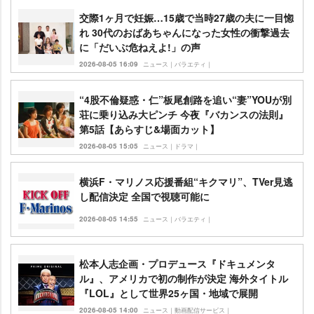
交際1ヶ月で妊娠…15歳で当時27歳の夫に一目惚
れ 30代のおばあちゃんになった女性の衝撃過去
に「だいぶ危ねえよ!」の声
2026-08-05 16:09
ニュース｜バラエティ｜
“4股不倫疑惑・仁”板尾創路を追い“妻”YOUが別
荘に乗り込み大ピンチ 今夜『バカンスの法則』
第5話【あらすじ&場面カット】
2026-08-05 15:05
ニュース｜ドラマ｜
横浜F・マリノス応援番組“キクマリ”、TVer見逃
し配信決定 全国で視聴可能に
2026-08-05 14:55
ニュース｜バラエティ｜
松本人志企画・プロデュース『ドキュメンタ
ル』、アメリカで初の制作が決定 海外タイトル
『LOL』として世界25ヶ国・地域で展開
2026-08-05 14:00
ニュース｜動画配信サービス｜