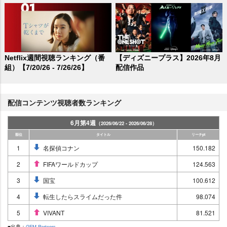
Netflix週間視聴ランキング（番
【ディズニープラス】2026年8月
組）【7/20/26 - 7/26/26】
配信作品
配信コンテンツ視聴者数ランキング
6月第4週
（2026/06/22 - 2026/06/28）
順位
タイトル
リーチpt
1
名探偵コナン
150.182
2
FIFAワールドカップ
124.563
3
国宝
100.612
4
転生したらスライムだった件
98.074
5
VIVANT
81.521
■出典：
GEM Partners