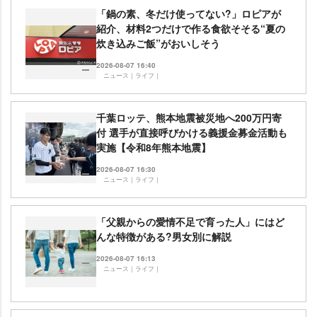
「鍋の素、冬だけ使ってない?」ロピアが
紹介、材料2つだけで作る食欲そそる“夏の
炊き込みご飯”がおいしそう
2026-08-07 16:40
ニュース｜ライフ｜
千葉ロッテ、熊本地震被災地へ200万円寄
付 選手が直接呼びかける義援金募金活動も
実施【令和8年熊本地震】
2026-08-07 16:30
ニュース｜ライフ｜
「父親からの愛情不足で育った人」にはど
んな特徴がある?男女別に解説
2026-08-07 16:13
ニュース｜ライフ｜