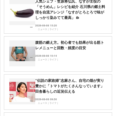
人気シェフ・笠原将弘氏、なすが主役の
「そうめん」レシピを紹介 石川県の郷土料
理を自流アレンジ「なすがとろとろで味が
しっかり染みてて最高」
2026-08-08 15:20
ニュース｜ライフ｜
腹筋の鍛え方。初心者でも効果が出る筋ト
レメニューと回数・頻度の目安
2026-08-08 10:14
ニュース｜ライフ｜
“伝説の家政婦”志麻さん、自宅の畑が実り
豊かに「トマトがたくさんなっています」
田舎暮らしの近況伝える
2026-08-08 09:50
ニュース｜ライフ｜