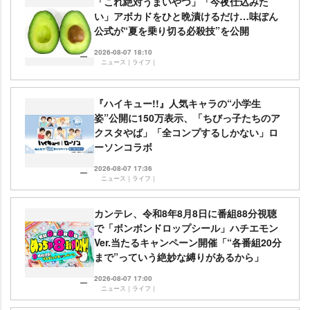
「これ絶対うまいやつ」「今夜仕込みた
い」アボカドをひと晩漬けるだけ…味ぽん
公式が“夏を乗り切る必殺技”を公開
2026-08-07 18:10
ニュース｜ライフ｜
『ハイキュー!!』人気キャラの“小学生
姿”公開に150万表示、「ちびっ子たちのア
クスタやば」「全コンプするしかない」ロ
ーソンコラボ
2026-08-07 17:36
ニュース｜ライフ｜
カンテレ、令和8年8月8日に番組88分視聴
で「ボンボンドロップシール」ハチエモン
Ver.当たるキャンペーン開催「“各番組20分
まで”っていう絶妙な縛りがあるから」
2026-08-07 17:00
ニュース｜ライフ｜