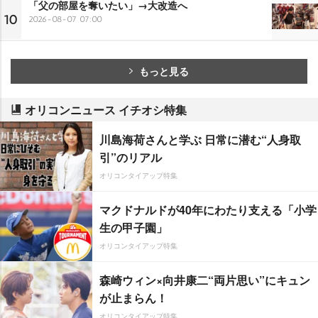
「父の部屋を奪いたい」→大改造へ
10
2026-08-07 07:00
もっと見る
オリコンニュース イチオシ特集
川島海荷さんと学ぶ 日常に潜む“人身取
引”のリアル
オリコンタイアップ特集
マクドナルドが40年にわたり支える「小学
生の甲子園」
オリコンタイアップ特集
森崎ウィン×向井康二“両片思い”にキュン
が止まらん！
オリコンタイアップ特集