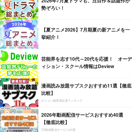
2026年7月夏ドラマも、注目作＆話題作が
勢ぞろい！
【夏アニメ2026】7月期夏の新アニメを一
挙紹介！
芸能界を志す10代～20代を応援！ オーデ
ィション・スクール情報はDeview
漫画読み放題サブスクおすすめ11選【徹底
比較】
オリコン顧客満足度ランキング
2026年動画配信サービスおすすめ40選
【徹底比較】
CS動画配信サービス20選