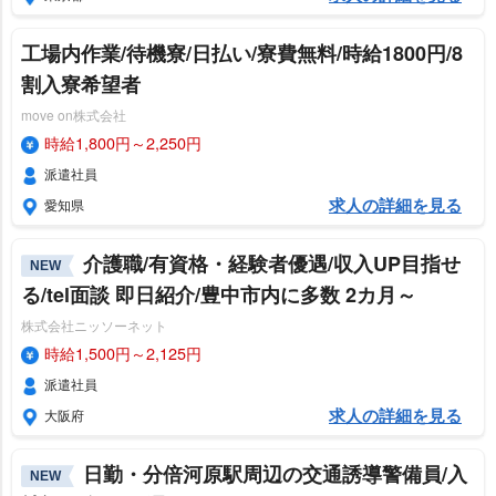
工場内作業/待機寮/日払い/寮費無料/時給1800円/8
割入寮希望者
move on株式会社
時給1,800円～2,250円
派遣社員
求人の詳細を見る
愛知県
介護職/有資格・経験者優遇/収入UP目指せ
NEW
る/tel面談 即日紹介/豊中市内に多数 2カ月～
株式会社ニッソーネット
時給1,500円～2,125円
派遣社員
求人の詳細を見る
大阪府
日勤・分倍河原駅周辺の交通誘導警備員/入
NEW