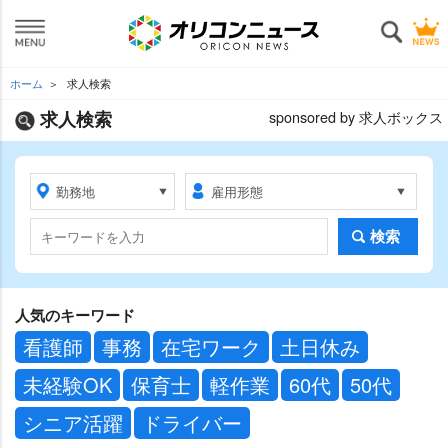
ホーム
求人検索
求人検索
sponsored by 求人ボックス
検索
人気のキーワード
看護師
事務
在宅ワーク
土日休み
未経験OK
保育士
軽作業
60代
50代
シニア活躍
ドライバー