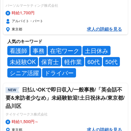
パーソルマーケティング株式会社
時給1,700円
アルバイト・パート
求人の詳細を見る
東京都
人気のキーワード
看護師
事務
在宅ワーク
土日休み
未経験OK
保育士
軽作業
60代
50代
シニア活躍
ドライバー
日払いOKで即日収入/一般事務/「英会話不
NEW
要&来訪者少なめ」未経験歓迎!土日祝休み/東京都/
品川区
テイケイワークス株式会社
時給1,500円～
求人の詳細を見る
東京都