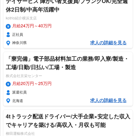
デイサービス 障がい者支援員/ブランクOK/完全週
休2日制/中高年活躍中
kotrio紹介横浜支店
月給24万円～40万円
正社員
求人の詳細を見る
神奈川県
「寮完備」電子部品材料加工の業務/即入寮/製造・
工場/日勤/日払い/工場・製造
株式会社京栄センター
月給20万円～25万円
派遣社員
求人の詳細を見る
北海道
4tトラック配送ドライバー/大手企業×安定した収入
でキャリアを築ける/高収入・月収も可能
柳田運輸株式会社