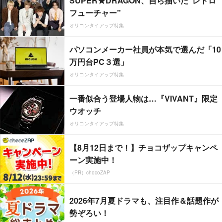
SUPER★DRAGON、自ら描いた”レトロ
フューチャー”
オリコンタイアップ特集
パソコンメーカー社員が本気で選んだ「10
万円台PC３選」
オリコンタイアップ特集
一番似合う登場人物は…『VIVANT』限定
ウオッチ
オリコンタイアップ特集
【8月12日まで！】チョコザップキャンペ
ーン実施中！
（PR）chocoZAP
2026年7月夏ドラマも、注目作＆話題作が
勢ぞろい！