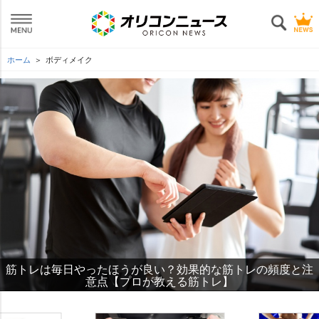
ホーム
ボディメイク
筋トレは毎日やったほうが良い？効果的な筋トレの頻度と注
懸垂（チンニング）バー・マシンを使った筋トレメニューと
意点【プロが教える筋トレ】
懸垂の効果