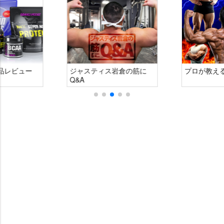
品レビュー
ジャスティス岩倉の筋に
プロが教え
Q&A