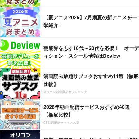
【夏アニメ2026】7月期夏の新アニメを一
挙紹介！
芸能界を志す10代～20代を応援！ オーデ
ィション・スクール情報はDeview
漫画読み放題サブスクおすすめ11選【徹底
比較】
オリコン顧客満足度ランキング
2026年動画配信サービスおすすめ40選
【徹底比較】
CS動画配信サービス20選