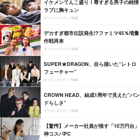
イケメンてんこ盛り！尊すぎる男子の純情
ラブに胸キュン
オリコンタイアップ特集
デカすぎ都市伝説発生!?ファミマ45％増量
作戦再来
オリコンタイアップ特集
SUPER★DRAGON、自ら描いた”レトロ
フューチャー”
オリコンタイアップ特集
CROWN HEAD、結成1周年で見えた”バン
ドらしさ”
オリコンタイアップ特集
【驚愕】メーカー社員が推す「10万円台」
神コスパPC