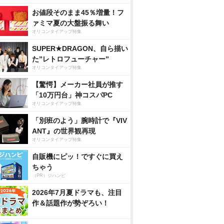
お値段そのまま45％増量！フ
ァミマ夏の大盤振る舞い
オリコンタイアップ特集
SUPER★DRAGON、自ら描い
た”レトロフューチャー”
オリコンタイアップ特集
【驚愕】メーカー社員が推す
「10万円台」神コスパPC
オリコンタイアップ特集
「別班のよう」腕時計で『VIV
ANT』の世界観再現
オリコンタイアップ特集
自販機にピッ！ですぐに買え
ちゃう
（PR）ジハンピ
2026年7月夏ドラマも、注目
作＆話題作が勢ぞろい！