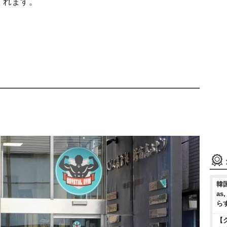
くれます。
）
韓国
as
ら
【