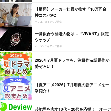
【驚愕】メーカー社員が推す「10万円台」
神コスパPC
オリコンタイアップ特集
一番似合う登場人物は…『VIVANT』限定
ウオッチ
オリコンタイアップ特集
2026年7月夏ドラマも、注目作＆話題作が
勢ぞろい！
【夏アニメ2026】7月期夏の新アニメを一
挙紹介！
芸能界を志す10代～20代を応援！ オーデ