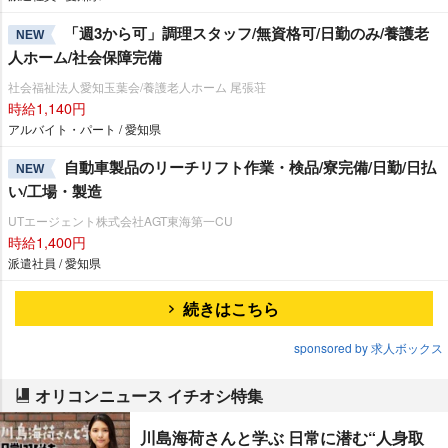
「週3から可」調理スタッフ/無資格可/日勤のみ/養護老
NEW
人ホーム/社会保障完備
社会福祉法人愛知玉葉会/養護老人ホーム 尾張荘
時給1,140円
アルバイト・パート / 愛知県
自動車製品のリーチリフト作業・検品/寮完備/日勤/日払
NEW
い/工場・製造
UTエージェント株式会社AGT東海第一CU
時給1,400円
派遣社員 / 愛知県
続きはこちら
sponsored by 求人ボックス
オリコンニュース イチオシ特集
川島海荷さんと学ぶ 日常に潜む“人身取