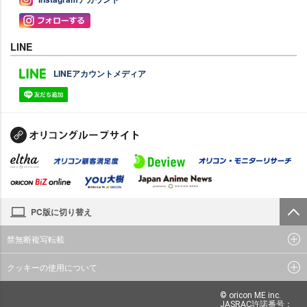
LINE
LINEアカウントメディア
PC版に切り替え
禁無断複写転載
クッキーの使用について
© oricon ME inc.
JASRAC許諾番号：