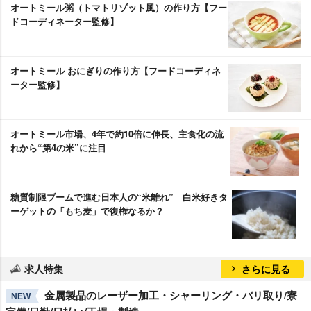
オートミール粥（トマトリゾット風）の作り方【フー
ドコーディネーター監修】
オートミール おにぎりの作り方【フードコーディネ
ーター監修】
オートミール市場、4年で約10倍に伸長、主食化の流
れから“第4の米”に注目
糖質制限ブームで進む日本人の“米離れ” 白米好きタ
ーゲットの「もち麦」で復権なるか？
求人特集
さらに見る
金属製品のレーザー加工・シャーリング・バリ取り/寮
NEW