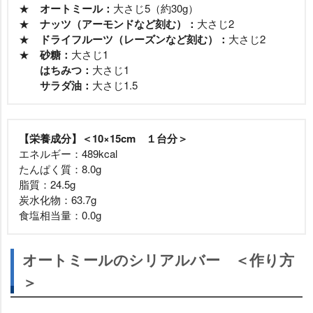
★
オートミール：
大さじ5（約30g）
★
ナッツ（アーモンドなど刻む）：
大さじ2
★
ドライフルーツ（レーズンなど刻む）：
大さじ2
★
砂糖：
大さじ1
はちみつ：
大さじ1
サラダ油：
大さじ1.5
【栄養成分】＜10×15cm １台分＞
エネルギー：489kcal
たんぱく質：8.0g
脂質：24.5g
炭水化物：63.7g
食塩相当量：0.0g
オートミールのシリアルバー ＜作り方
＞