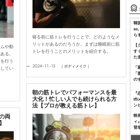
韓国
as
ら
寝る前に筋トレを行うことで、どのようなメ
リットがあるのだろうか。まずは睡眠前に筋
【
ームや動
す
トレを行うことのメリットを紹介する。
がある。
た
レを行う
2024-11-13
｜ボディメイク｜
「
説してい
「
の
朝の筋トレでパフォーマンスを最
『
大化！忙しい人でも続けられる方
t
法【プロが教える筋トレ】
ン
映
の両
ィ
】
登