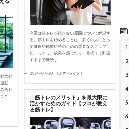
える
今回は筋トレが続かない原因について解説す
る。筋トレを始めることは、多くの人にとっ
1
て健康や体型維持のための重要なステップ
だ。しかし、成果を感じたり、目標まで到達
するまで継続し...
2
2024-09-20
3
｜ボディメイク｜
運動の効
素運動
4
組み合わ
ができ
「筋トレのメリット」を最大限に
5
活かすためのガイド【プロが教え
る筋トレ】
6