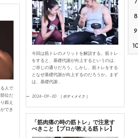
7
8
9
1
今回は筋トレのメリットを解説する。筋トレ
をすると、基礎代謝が向上するというのは、
ご存じの通りだろう。しかし、筋トレをする
となぜ基礎代謝が向上するのだろうか。まず
は、基礎代謝...
いる人で
い部位だ
2024-09-20
｜ボディメイク｜
かり鍛え
とができ
「筋肉痛の時の筋トレ」で注意す
べきこと【プロが教える筋トレ】