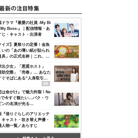
ドラマ『最愛の社員 -My Bi
, My Boss-』｜配信情報・あ
すじ・キャスト・出演者
クイズ】夏祭りの定番！金魚
くいの「あの薄い紙が貼られ
道具」の正式名称｜これ、…
家出少女」「悪質ホスト」
援助交際」「売春」… あなた
すぐそばにある“人身取引…
恋は命がけ』で魅力炸裂！Ne
flixで今すぐ観たい…パク・ウ
ビンの名演が光る…
画『借りぐらしのアリエッテ
』キャスト・吹き替え声優・
場人物一覧／あらすじ