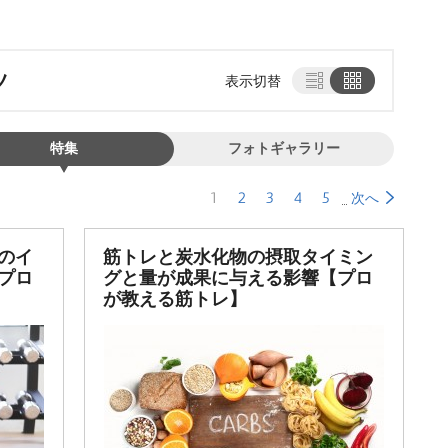
ツ
表示切替
特集
フォトギャラリー
1
2
3
4
5
次へ
のイ
筋トレと炭水化物の摂取タイミン
プロ
グと量が成果に与える影響【プロ
が教える筋トレ】