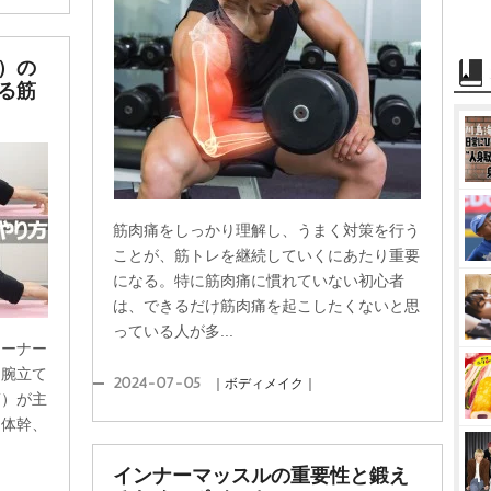
）の
る筋
筋肉痛をしっかり理解し、うまく対策を行う
ことが、筋トレを継続していくにあたり重要
になる。特に筋肉痛に慣れていない初心者
は、できるだけ筋肉痛を起こしたくないと思
っている人が多...
レーナー
｜腕立て
2024-07-05
｜ボディメイク｜
筋）が主
も体幹、
インナーマッスルの重要性と鍛え