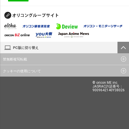
PC版に切り替え
禁無断複写転載
クッキーの使用について
© oricon ME inc.
JASRAC許諾番号：
9009642140Y38026