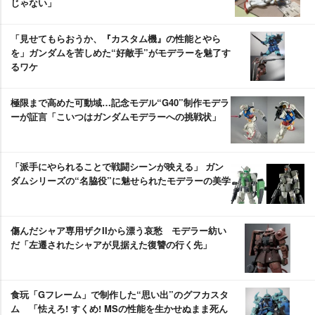
じゃない」
「見せてもらおうか、『カスタム機』の性能とやら
を」ガンダムを苦しめた“好敵手”がモデラーを魅了す
るワケ
極限まで高めた可動域…記念モデル“G40”制作モデラ
ーが証言「こいつはガンダムモデラーへの挑戦状」
「派手にやられることで戦闘シーンが映える」 ガン
ダムシリーズの“名脇役”に魅せられたモデラーの美学
傷んだシャア専用ザクIIから漂う哀愁 モデラー紡い
だ「左遷されたシャアが見据えた復讐の行く先」
食玩「Gフレーム」で制作した“思い出”のグフカスタ
ム 「怯えろ! すくめ! MSの性能を生かせぬまま死ん