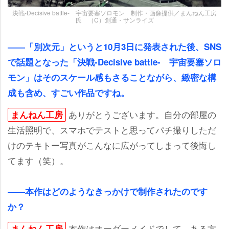
決戦-Decisive battle- 宇宙要塞ソロモン 制作・画像提供／まんねん工房
氏 （C）創通・サンライズ
――「別次元」というと10月3日に発表された後、SNS
で話題となった「決戦-Decisive battle- 宇宙要塞ソロ
モン」はそのスケール感もさることながら、緻密な構
成も含め、すごい作品ですね。
ありがとうございます。自分の部屋の
まんねん工房
生活照明で、スマホでテストと思ってパチ撮りしただ
けのテキトー写真がこんなに広がってしまって後悔し
てます（笑）。
――本作はどのようなきっかけで制作されたのです
か？
本作はオーダーメイドでして、ある方
まんねん工房