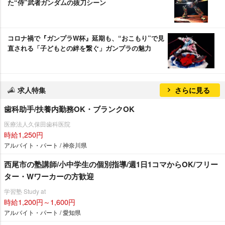
た“侍”武者ガンダムの抜刀シーン
コロナ禍で『ガンプラW杯』延期も、“おこもり”で見
直される「子どもとの絆を繋ぐ」ガンプラの魅力
求人特集
さらに見る
歯科助手/扶養内勤務OK・ブランクOK
医療法人久保田歯科医院
時給1,250円
アルバイト・パート / 神奈川県
西尾市の塾講師/小中学生の個別指導/週1日1コマからOK/フリー
ター・Wワーカーの方歓迎
学習塾 Study at
時給1,200円～1,600円
アルバイト・パート / 愛知県