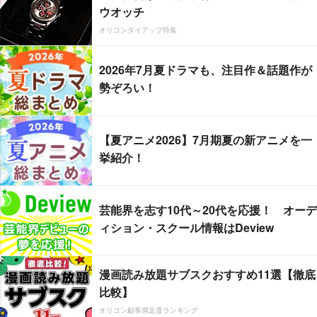
ウオッチ
オリコンタイアップ特集
2026年7月夏ドラマも、注目作＆話題作が
勢ぞろい！
【夏アニメ2026】7月期夏の新アニメを一
挙紹介！
芸能界を志す10代～20代を応援！ オーデ
ィション・スクール情報はDeview
漫画読み放題サブスクおすすめ11選【徹底
比較】
オリコン顧客満足度ランキング