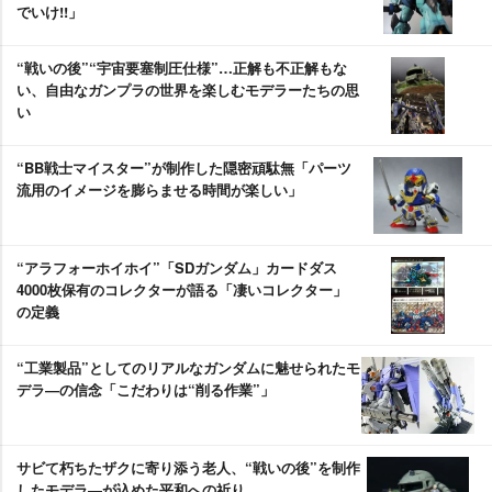
でいけ!!」
“戦いの後”“宇宙要塞制圧仕様”…正解も不正解もな
い、自由なガンプラの世界を楽しむモデラーたちの思
い
“BB戦士マイスター”が制作した隠密頑駄無「パーツ
流用のイメージを膨らませる時間が楽しい」
“アラフォーホイホイ”「SDガンダム」カードダス
4000枚保有のコレクターが語る「凄いコレクター」
の定義
“工業製品”としてのリアルなガンダムに魅せられたモ
デラ―の信念「こだわりは“削る作業”」
サビて朽ちたザクに寄り添う老人、“戦いの後”を制作
したモデラ―が込めた平和への祈り