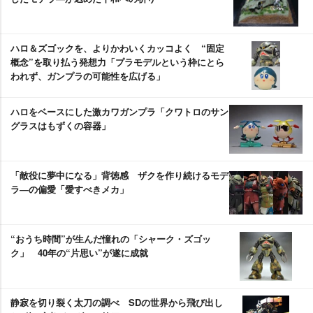
ハロ＆ズゴックを、よりかわいくカッコよく “固定
概念”を取り払う発想力「プラモデルという枠にとら
われず、ガンプラの可能性を広げる」
ハロをベースにした激カワガンプラ「クワトロのサン
グラスはもずくの容器」
「敵役に夢中になる」背徳感 ザクを作り続けるモデ
ラ―の偏愛「愛すべきメカ」
“おうち時間”が生んだ憧れの「シャーク・ズゴッ
ク」 40年の“片思い”が遂に成就
静寂を切り裂く太刀の調べ SDの世界から飛び出し