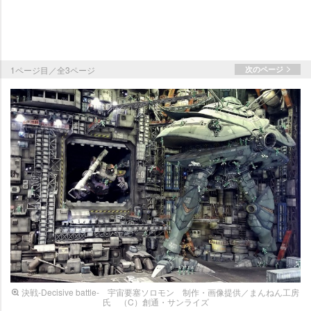
1ページ目／全3ページ
次のページ
決戦-Decisive battle- 宇宙要塞ソロモン 制作・画像提供／まんねん工房
氏 （C）創通・サンライズ