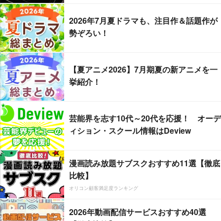
2026年7月夏ドラマも、注目作＆話題作が
勢ぞろい！
【夏アニメ2026】7月期夏の新アニメを一
挙紹介！
芸能界を志す10代～20代を応援！ オーデ
ィション・スクール情報はDeview
漫画読み放題サブスクおすすめ11選【徹底
比較】
オリコン顧客満足度ランキング
2026年動画配信サービスおすすめ40選