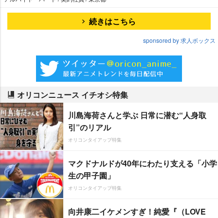
続きはこちら
sponsored by 求人ボックス
オリコンニュース イチオシ特集
川島海荷さんと学ぶ 日常に潜む“人身取
引”のリアル
オリコンタイアップ特集
マクドナルドが40年にわたり支える「小学
生の甲子園」
オリコンタイアップ特集
向井康二イケメンすぎ！純愛『（LOVE