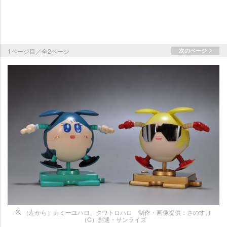
1ページ目／全2ページ
次のページ
（左から）カミーユハロ、クワトロハロ 制作・画像提供：さのすけ
（C）創通・サンライズ