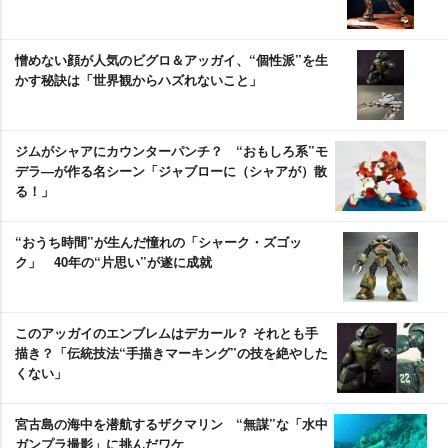
憎めない顔が人気のビグロ＆アッガイ、“個性派”を生
かす秘訣は「世界観からハズれないこと」
ジムがシャアにカウンターパンチ？ “おもしろ系”モ
デラ―が作る名シーン「ジャブローに（シャアが）散
る！」
“おうち時間”が生んだ憧れの「シャーク・ズゴッ
ク」 40年の“片思い”が遂に成就
このアッガイのエンブレムはデカール？ それとも手
描き？「伝統技法“手描きマーキング”の技を絶やした
くない」
宮古島の海中を潜航するザクマリン “無謀”な「水中
ガンプラ撮影」に挑んだワケ