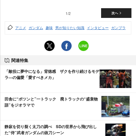
1/2
次へ
アニメ
ガンダム
趣味
男が知りたい知識
インタビュー
ガンプラ
関連特集
「敵役に夢中になる」背徳感 ザクを作り続けるモデ
ラ―の偏愛「愛すべきメカ」
田舎に“ポツンと”一トラック 廃トラックの“盛衰物
語”をジオラマで
静寂を切り裂く太刀の調べ SDの世界から飛び出し
た“侍”武者ガンダムの抜刀シーン