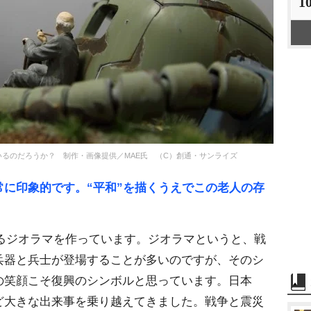
1
るのだろうか？ 制作・画像提供／MAE氏 （C）創通・サンライズ
に印象的です。“平和”を描くうえでこの老人の存
るジオラマを作っています。ジオラマというと、戦
兵器と兵士が登場することが多いのですが、そのシ
の笑顔こそ復興のシンボルと思っています。日本
ど大きな出来事を乗り越えてきました。戦争と震災