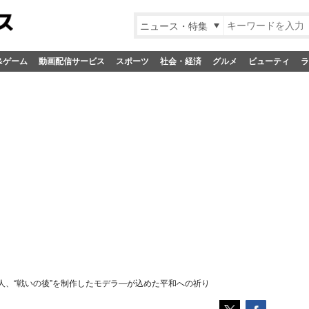
ニュース・特集
&ゲーム
動画配信サービス
スポーツ
社会・経済
グルメ
ビューティ
ラ
人、“戦いの後”を制作したモデラ―が込めた平和への祈り