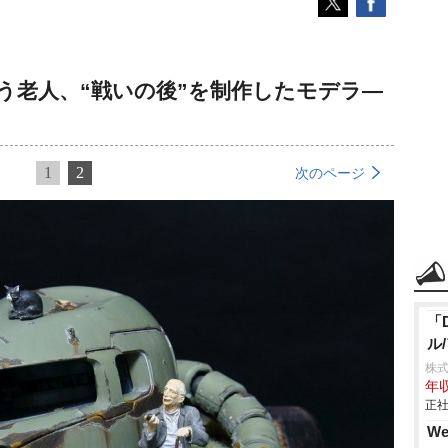
う老人、“戦いの後”を制作したモデラ―
1
2
次のページ
「
ル
株式
年収
正社
W