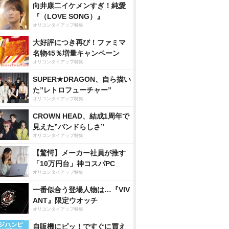
向井康二イケメンすぎ！純愛
『（LOVE SONG）』
オリコンタイアップ特集
大好評につき再び！ファミマ
名物45％増量キャンペーン
オリコンタイアップ特集
SUPER★DRAGON、自ら描い
た”レトロフューチャー”
オリコンタイアップ特集
CROWN HEAD、結成1周年で
見えた”バンドらしさ”
オリコンタイアップ特集
【驚愕】メーカー社員が推す
「10万円台」神コスパPC
オリコンタイアップ特集
一番似合う登場人物は…『VIV
ANT』限定ウオッチ
オリコンタイアップ特集
自販機にピッ！ですぐに買え