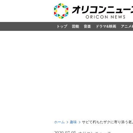
トップ
芸能
音楽
ドラマ&映画
アニメ
ホーム
趣味
サビて朽ちたザクに寄り添う老
2020-07-05