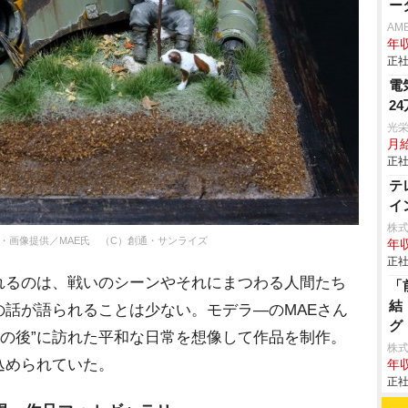
ー
AM
年収
正社
電
2
光
月
正社
テ
イ
株式
作・画像提供／MAE氏 （C）創通・サンライズ
年収
正社
れるのは、戦いのシーンやそれにまつわる人間たち
「
結
話が語られることは少ない。モデラ―のMAEさん
グ
“戦いの後”に訪れた平和な日常を想像して作品を制作。
株式
込められていた。
年収
正社