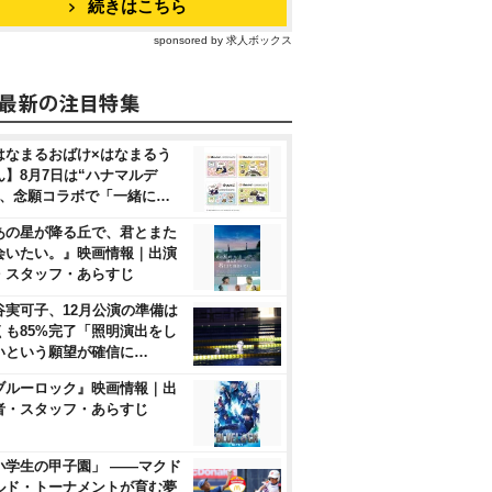
続きはこちら
sponsored by 求人ボックス
はなまるおばけ×はなまるう
ん】8月7日は“ハナマルデ
”、念願コラボで「一緒に…
あの星が降る丘で、君とまた
会いたい。』映画情報｜出演
・スタッフ・あらすじ
谷実可子、12月公演の準備は
くも85%完了「照明演出をし
いという願望が確信に…
ブルーロック』映画情報｜出
者・スタッフ・あらすじ
小学生の甲子園」 ――マクド
ルド・トーナメントが育む夢