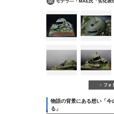
モデラ―・MAE氏「劣化表
フォ
物語の背景にある想い「今
る」