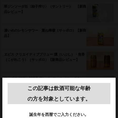
翠ジンソーダ缶〈柚子搾り〉（サントリー） 【新商
品レビュー】
濃いめのレモンサワー 重ね檸檬（サッポロ）【新商
品】
ヱビス クリエイティブブリュー 燻（いぶし）・焦香
（こがれこう）（サッポロ）【新商品レビュー】
サッポロ WITH BEER アンバーエール（サッポロ）
【新商品レビュー】
この記事は飲酒可能な年齢
の方を対象としています。
季節の檸檬堂 春こい白桃とレモン（コカ・コーラ）
【新商品】
誕生年を西暦でご入力ください。