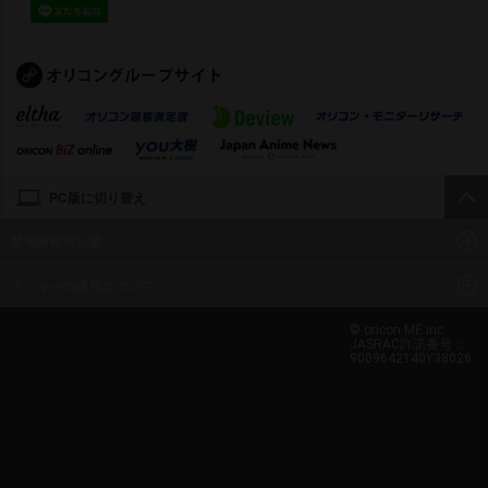
PC版に切り替え
禁無断複写転載
クッキーの使用について
© oricon ME inc.
JASRAC許諾番号：
9009642140Y38026