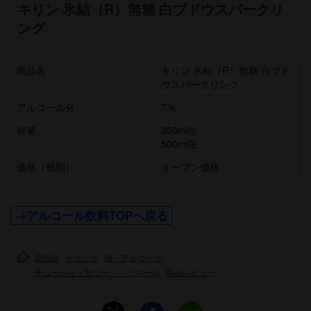
キリン 氷結（R）無糖 白ブドウスパークリ
ング
商品名
キリン 氷結（R）無糖 白ブド
ウスパークリング
アルコール分
7％
容量
350ml缶
500ml缶
価格（税別）
オープン価格
→アルコール飲料TOPへ戻る
新商品
ドリンク
酒・アルコール
チューハイ・サワー・ハイボール
商品レビュー