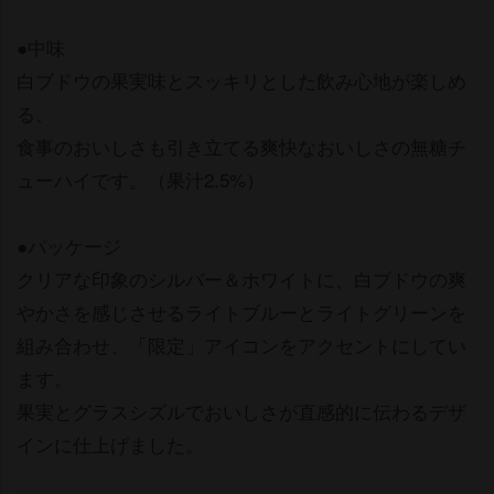
●中味
白ブドウの果実味とスッキリとした飲み心地が楽しめ
る、
食事のおいしさも引き立てる爽快なおいしさの無糖チ
ューハイです。（果汁2.5%）
●パッケージ
クリアな印象のシルバー＆ホワイトに、白ブドウの爽
かさを感じさせるライトブルーとライトグリーンを
組み合わせ、「限定」アイコンをアクセントにしてい
ます。
果実とグラスシズルでおいしさが直感的に伝わるデザ
インに仕上げました。