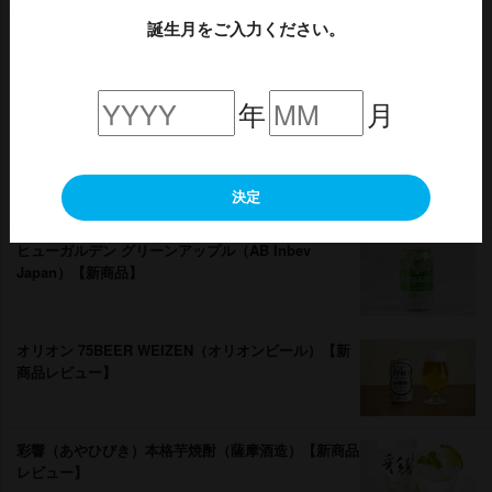
誕生月をご入力ください。
ザ・プレミアム・モルツ、ザ・プレミアム・モルツ
〈ジャパニーズエール〉香るエール、ザ・プレミア
ム・モルツ マスターズドリーム （サントリー）
【新商品レビュー】
年
月
ステラ アルトワ（AB InBev Japan）【新商品レビュ
ー】
決定
ヒューガルデン グリーンアップル（AB Inbev
Japan）【新商品】
オリオン 75BEER WEIZEN（オリオンビール）【新
商品レビュー】
彩響（あやひびき）本格芋焼酎（薩摩酒造）【新商品
レビュー】