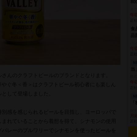
8
ネ
年収
正社
食
品
ハ
年収
正社
N
当
ルさんのクラフトビールのブランドとなります。
株式会
年収
EY 華やぐ冬＜香＞はクラフトビール初心者にも楽しん
正社
ルとして登場しました。
N
「
か
特別感を感じられるビールを目指し、ヨーロッパで
月
しまれていることから着想を得て、シナモンの使用
正社
グバレーのブルワリーでシナモンを使ったビールを