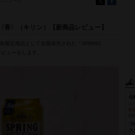
コンニュース
華やぐ冬〈香〉（キリン）【新商品レビュー】
冬限定商品として全国発売された「SPRING
品レビューをします。
化
株
年収
正社
N
ス