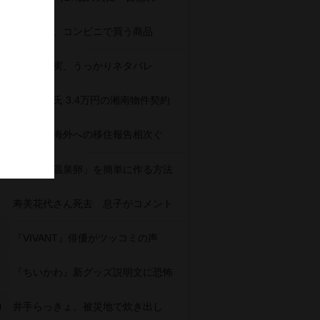
研ナオコ、コンビニで買う商品
田中みな実、うっかりネタバレ
山口達也氏 3.4万円の湘南物件契約
芸能界、海外への移住報告相次ぐ
自宅で「温泉卵」を簡単に作る方法
寿美花代さん死去 息子がコメント
『VIVANT』俳優がツッコミの声
『ちいかわ』新グッズ説明文に恐怖
0
井手らっきょ、被災地で炊き出し