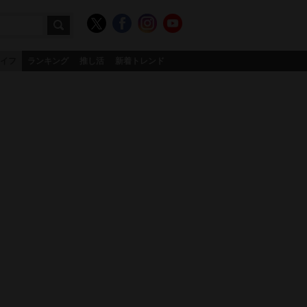
イフ
ランキング
推し活
新着トレンド