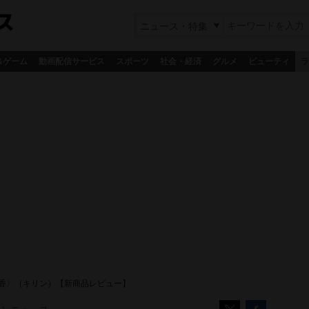
ニュース・特集
&ゲーム
動画配信サービス
スポーツ
社会・経済
グルメ
ビューティ
ラ
ぐ冬〈香〉（キリン）【新商品レビュー】