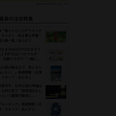
sponsored by 求人ボックス
画『借りぐらしのアリエッテ
』キャスト・吹き替え声優・
場人物一覧／あらすじ
はなまるおばけ×はなまるう
ん】8月7日は“ハナマルデ
”、念願コラボで「一緒に…
あの星が降る丘で、君とまた
会いたい。』映画情報｜出演
・スタッフ・あらすじ
谷実可子、12月公演の準備は
くも85%完了「照明演出をし
いという願望が確信に…
ブルーロック』映画情報｜出
者・スタッフ・あらすじ