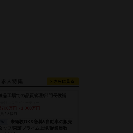
さらに見る
粧品工場での品質管理/部門長候補
式会社コスモビューティー
700万円～1,000万円
員 / 大阪府
未経験OK&急募!/自動車の販売
EW
タッフ/東証プライム上場/従業員数