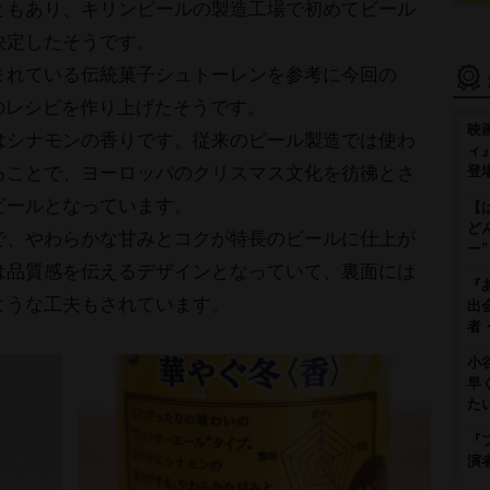
ともあり、キリンビールの製造工場で初めてビール
決定したそうです。
まれている伝統菓子シュトーレンを参考に今回の
＜香＞のレシピを作り上げたそうです。
映
はシナモンの香りです。従来のビール製造では使わ
ィ
ることで、ヨーロッパのクリスマス文化を彷彿とさ
登
ビールとなっています。
【
ど
で、やわらかな甘みとコクが特長のビールに仕上が
ー
は品質感を伝えるデザインとなっていて、裏面には
『
ような工夫もされています。
出
者
小
早
た
『
演