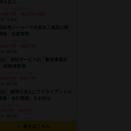
000人以上
クステージ札幌厚別店
448万円～901万6,000円
員 / 北海道
品卸売メーカーで水産加工食品の商
開発・生産管理
ンワフーズ株式会社
450万円～800万円
員 / 東京都
自社サービスの「新規事業担
EW
」/経験者歓迎
社AGE technologies
600万円～840万円
員 / 東京都
税理士法人にてクライアントの
EW
税務・会計業務」をお任せ
すみ税理士法人
給30万円～50万円
員 / 東京都
続きはこちら