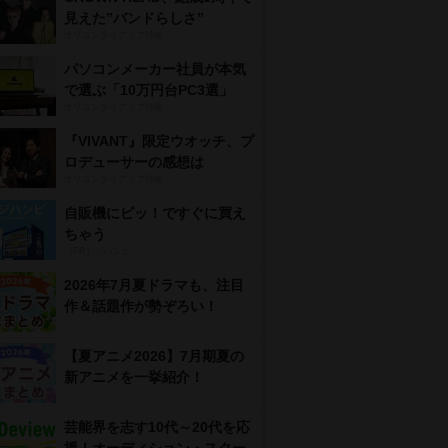
見えた”バンドらしさ”
オリコンタイアップ特集
パソコンメーカー社員が本気
で選ぶ「10万円台PC3選」
オリコンタイアップ特集
『VIVANT』限定ウオッチ、プ
ロデューサーの感想は
オリコンタイアップ特集
自販機にピッ！ですぐに買え
ちゃう
（PR）ジハンピ
2026年7月夏ドラマも、注目
作＆話題作が勢ぞろい！
【夏アニメ2026】7月期夏の
新アニメを一挙紹介！
芸能界を志す10代～20代を応