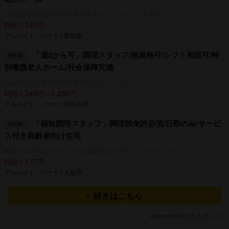
社会福祉法人清洞会/特別養護老人ホーム レスペート落合
時給1,140円～
アルバイト・パート / 愛知県
「週2から可」調理スタッフ/無資格可/シフト相談可/特
NEW
別養護老人ホーム/社会保障完備
社会福祉法人東の会/特別養護老人ホーム みたけ
時給1,240円～1,298円
アルバイト・パート / 神奈川県
「福祉調理スタッフ」調理師免許必須/日勤のみ/サービ
NEW
ス付き高齢者向け住宅
医療法人神明会/サービス付き高齢者向け住宅 ラ・ルーラえさか
時給1,177円
アルバイト・パート / 大阪府
続きはこちら
sponsored by 求人ボックス