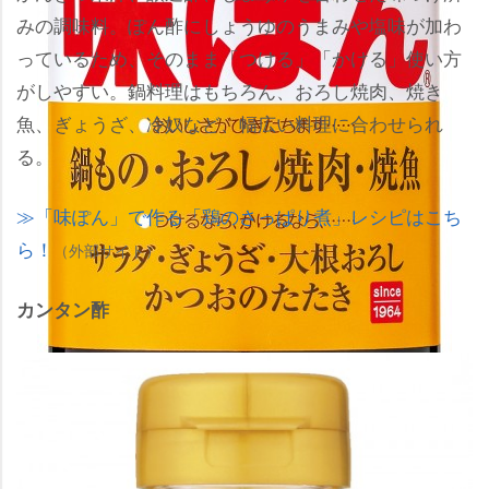
みの調味料。ぽん酢にしょうゆのうまみや塩味が加わ
っているため、そのまま「つける」「かける」使い方
がしやすい。鍋料理はもちろん、おろし焼肉、焼き
魚、ぎょうざ、冷奴など、幅広い料理に合わせられ
る。
「味ぽん」で作る「鶏のさっぱり煮」レシピはこち
ら！
（外部サイト）
カンタン酢