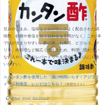
甘みやうまみ、塩味などがバランスよく配合された調
味酢。砂糖や食塩を別で合わせる手間がなく、これ1本
で味が決まりやすい。酢の物、お寿司、ピクルス、マ
リネ、肉料理など幅広く使えるため、料理に慣れてい
ない人や、手軽にレパートリーを増やしたい人にも使
いやすい。
カンタン酢を使用した「漬け時間いらず！アジフラ
イで０秒南蛮」レシピはこちら！
（外部サイト）
グルメ
フード
ライフハック