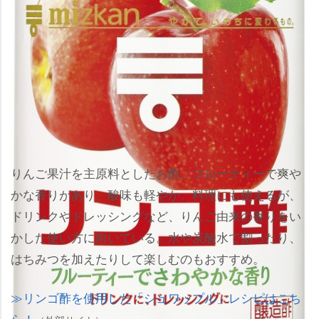
りんご果汁を主原料としたお酢。フルーティーで爽
かな香りがあり、酸味も軽やか。料理にも使えるが、
ドリンクやドレッシングなど、りんご由来の香りをい
かした使い方に向いている。水や炭酸水で割ったり、
はちみつを加えたりして楽しむのもおすすめ。
リンゴ酢を使用した「シュワップル」レシピはこち
ら！