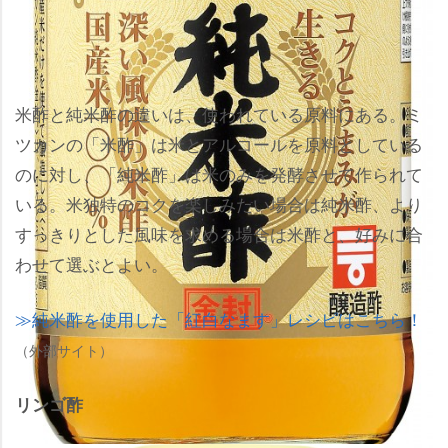
米酢と純米酢の違いは、使われている原料にある。ミ
ツカンの「米酢」は米とアルコールを原料としている
のに対し、「純米酢」は米のみを発酵させて作られて
いる。米独特のコクを楽しみたい場合は純米酢、より
すっきりとした風味を求める場合は米酢と、好みに合
わせて選ぶとよい。
純米酢を使用した「紅白なます」レシピはこちら！
（外部サイト）
リンゴ酢