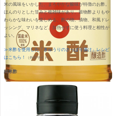
米の風味をいかした、まろやかな酸味が特徴のお酢。
ほんのりとした甘みと複雑味があり、穀物酢よりも
わらかな味わいを楽しめる。酢の物、漬物、和風ドレ
ッシング、マリネなど、加熱せずに使う料理と相性が
よい。
米酢を使用した「きゅうりのさっぱり漬け」レシピ
はこちら！
（外部サイト）
純米酢