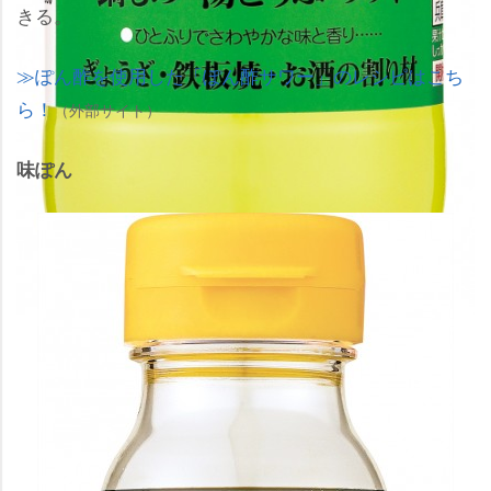
きる。
ぽん酢を使用した「ぽん酢サワー」のレシピはこち
ら！
（外部サイト）
味ぽん