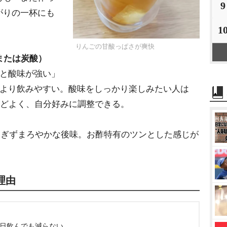
9
がりの一杯にも
1
りんごの甘酸っぱさが爽快
または炭酸）
と酸味が強い」
とより飲みやすい。酸味をしっかり楽しみたい人は
ょうどよく、自分好みに調整できる。
すぎずまろやかな後味。お酢特有のツンとした感じが
。
理由
で毎日飲んでも減らない