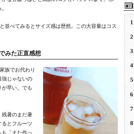
る。
1
ルと並べてみるとサイズ感は歴然。この大容量はコス
2
3
んでみた正直感想
4
家族でお代わり
最強じゃないの
5
りが早い。でも
6
7
、残暑のまだ暑
8
するとフルーツ
もも「また作っ