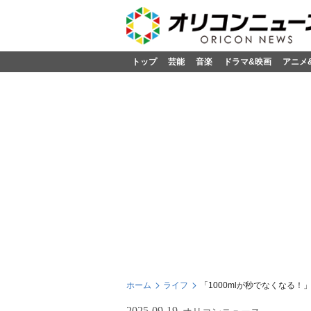
トップ
芸能
音楽
ドラマ&映画
アニメ
ホーム
ライフ
「1000mlが秒でなくなる！
2025-09-19