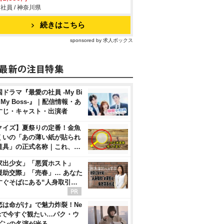
社員 / 神奈川県
続きはこちら
sponsored by 求人ボックス
ドラマ『最愛の社員 -My Bi
, My Boss-』｜配信情報・あ
すじ・キャスト・出演者
クイズ】夏祭りの定番！金魚
くいの「あの薄い紙が貼られ
道具」の正式名称｜これ、…
家出少女」「悪質ホスト」
援助交際」「売春」… あなた
すぐそばにある“人身取引…
恋は命がけ』で魅力炸裂！Ne
flixで今すぐ観たい…パク・ウ
ビンの名演が光る…