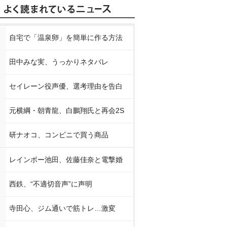
自宅で「温泉卵」を簡単に作る方法
田中みな実、うっかりネタバレ
セイレーン役声優、選考理由を告白
元横綱・朝青龍、白鵬翔氏と再会2S
研ナオコ、コンビニで買う商品
レインボー池田、佐藤佳奈と電撃婚
西鉄、“不適切音声”に声明
寺田心、ジム通いで筋トレ…激変