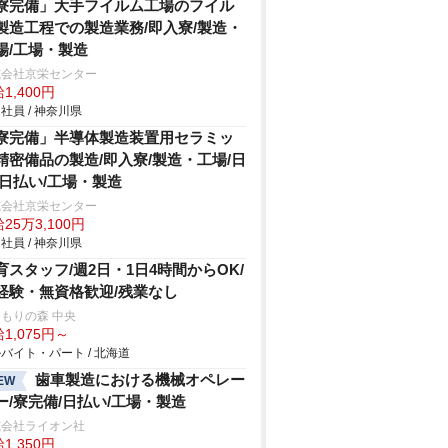
寮完備」大手フイルム工場のフイル
製造工程での製造業務/即入寮/製造・
場/工場・製造
式会社京栄センター
1,400円
社員 / 神奈川県
寮完備」半導体製造装置用セラミッ
精密備品の製造/即入寮/製造・工場/日
/日払い/工場・製造
式会社京栄センター
25万3,100円
社員 / 神奈川県
育スタッフ/週2日・1日4時間からOK/
経験・無資格歓迎/残業なし
もりの森 中央
1,075円～
バイト・パート / 北海道
歯車製造における機械オペレー
EW
ー/寮完備/日払い/工場・製造
式会社ライオン社
1,350円