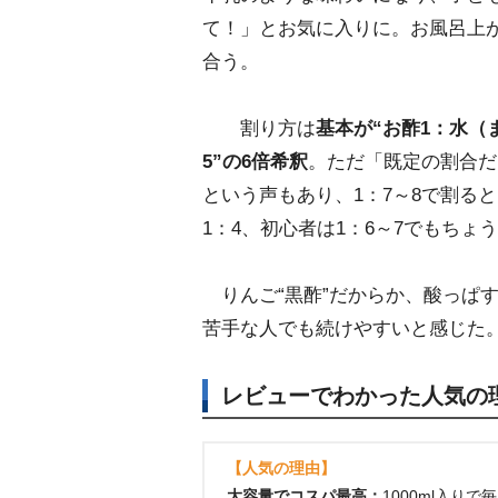
て！」とお気に入りに。お風呂上
合う。
割り方は
基本が“お酢1：水（
5”の6倍希釈
。ただ「既定の割合だ
という声もあり、1：7～8で割る
1：4、初心者は1：6～7でもち
りんご“黒酢”だからか、酸っぱ
苦手な人でも続けやすいと感じた
レビューでわかった人気の
【人気の理由】
大容量でコスパ最高：
1000ml入り