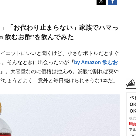
る！」「お代わり止まらない」家族でハマっ
on 飲むお酢”を飲んでみた
ダイエットにいいと聞くけど、小さなボトルだとすぐ
…。そんなときに出会ったのが
『
by Amazon 飲むお
』
。大容量なのに価格は控えめ。炭酸で割れば爽
がちょうどよく、意外と毎日続けられそうな1本だ。
ベ
O
O
株式
時給
アル