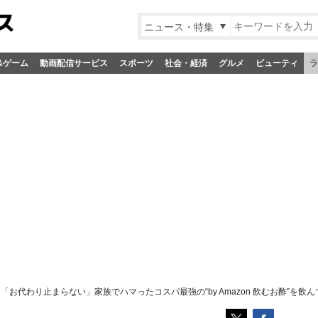
ニュース・特集
&ゲーム
動画配信サービス
スポーツ
社会・経済
グルメ
ビューティ
ラ
」「お代わり止まらない」家族でハマったコスパ最強の“by Amazon 飲むお酢”を飲