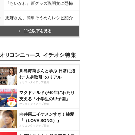
『ちいかわ』新グッズ説明文に恐怖
0
志麻さん、簡単そうめんレシピ紹介
11位以下を見る
川島海荷さんと学ぶ 日常に潜
む“人身取引”のリアル
オリコンタイアップ特集
マクドナルドが40年にわたり
支える「小学生の甲子園」
オリコンタイアップ特集
向井康二イケメンすぎ！純愛
『（LOVE SONG）』
オリコンタイアップ特集