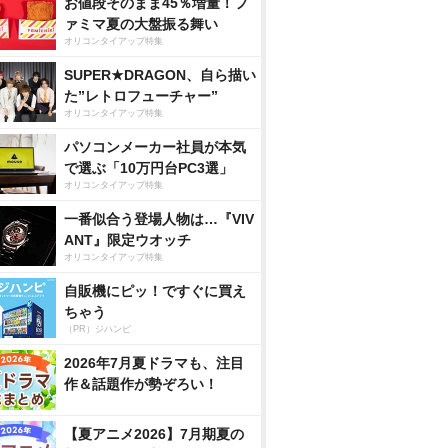
お値段そのまま45％増量！フ
ァミマ夏の大盤振る舞い
オリコンタイアップ特集
SUPER★DRAGON、自ら描い
た”レトロフューチャー”
オリコンタイアップ特集
パソコンメーカー社員が本気
で選ぶ「10万円台PC3選」
オリコンタイアップ特集
一番似合う登場人物は…『VIV
ANT』限定ウオッチ
オリコンタイアップ特集
自販機にピッ！ですぐに買え
ちゃう
（PR）ジハンピ
2026年7月夏ドラマも、注目
作＆話題作が勢ぞろい！
【夏アニメ2026】7月期夏の