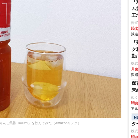
「
ム
工
株
時給
派遣
「
ク
勤
株
月給
派遣
保
未
ぬく
時給
アル
N
酢 りんご黒酢 1000ml』を飲んでみた（Amazonリンク）
タ
株
時給