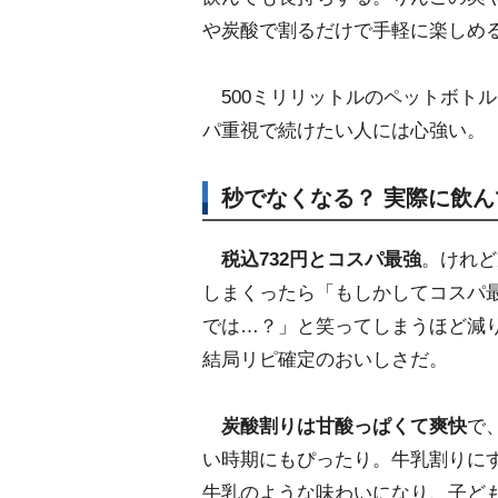
炭酸で割るだけで手軽に楽しめ
500ミリリットルのペットボト
パ重視で続けたい人には心強い。
秒でなくなる？ 実際に飲
税込732円とコスパ最強
。けれど
しまくったら「もしかしてコスパ
では…？」と笑ってしまうほど減
結局リピ確定のおいしさだ。
炭酸割りは甘酸っぱくて爽快
で
い時期にもぴったり。牛乳割りに
牛乳のような味わいになり、子ど