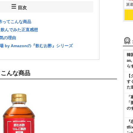
派遣
目次
ご黒酢ってこんな商品
に飲んでみた正直感想
気の理由
 by Amazonの『飲むお酢』シリーズ
韓国
as
ら
ってこんな商品
【
す
た
「
「
の
『
t
ン