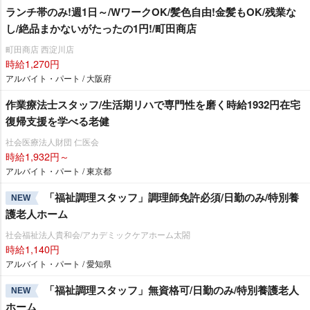
ランチ帯のみ!週1日～/WワークOK/髪色自由!金髪もOK/残業な
し/絶品まかないがたったの1円!/町田商店
町田商店 西淀川店
時給1,270円
アルバイト・パート / 大阪府
作業療法士スタッフ/生活期リハで専門性を磨く時給1932円在宅
復帰支援を学べる老健
社会医療法人財団 仁医会
時給1,932円～
アルバイト・パート / 東京都
「福祉調理スタッフ」調理師免許必須/日勤のみ/特別養
NEW
護老人ホーム
社会福祉法人貴和会/アカデミックケアホーム太閤
時給1,140円
アルバイト・パート / 愛知県
「福祉調理スタッフ」無資格可/日勤のみ/特別養護老人
NEW
ホーム