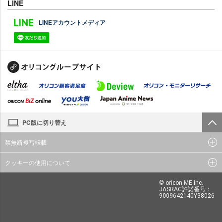
LINE
LINEアカウントメディア
PC版に切り替え
禁無断複写転載
クッキーの使用について
© oricon ME inc.
JASRAC許諾番号：
9009642140Y38026