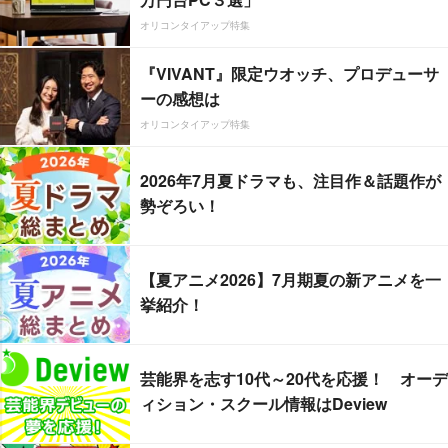
オリコンタイアップ特集
『VIVANT』限定ウオッチ、プロデューサ
ーの感想は
オリコンタイアップ特集
2026年7月夏ドラマも、注目作＆話題作が
勢ぞろい！
【夏アニメ2026】7月期夏の新アニメを一
挙紹介！
芸能界を志す10代～20代を応援！ オーデ
ィション・スクール情報はDeview