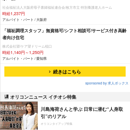
社会福祉法人大阪府母子寡婦福祉連合会/枚方市立 特別養護老人ホーム
時給1,237円
アルバイト・パート / 大阪府
「福祉調理スタッフ」無資格可/シフト相談可/サービス付き高齢
者向け住宅
株式会社望/ケア望ドリーム稲口
時給1,140円～1,250円
アルバイト・パート / 愛知県
続きはこちら
sponsored by 求人ボックス
オリコンニュース イチオシ特集
川島海荷さんと学ぶ 日常に潜む“人身取
引”のリアル
オリコンタイアップ特集