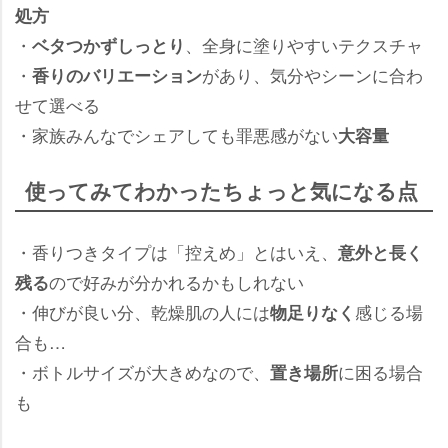
処方
・
、全身に塗りやすいテクスチャ
ベタつかずしっとり
・
があり、気分やシーンに合わ
香りのバリエーション
せて選べる
・家族みんなでシェアしても罪悪感がない
大容量
使ってみてわかったちょっと気になる点
・香りつきタイプは「控えめ」とはいえ、
意外と長く
ので好みが分かれるかもしれない
残る
・伸びが良い分、乾燥肌の人には
感じる場
物足りなく
合も…
・ボトルサイズが大きめなので、
に困る場合
置き場所
も