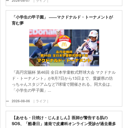
2026-08-07
｜ライフ｜
「小学生の甲子園」 ――マクドナルド・トーナメントが
育む夢
『高円宮賜杯 第46回 全日本学童軟式野球大会 マクドナル
ド・トーナメント』が8月7日から13日まで、愛媛県の坊
っちゃんスタジアムなど7球場で開催される。同大会は、
「小学生の甲子園」...
2026-08-06
｜ライフ｜
【あせも・日焼け・じんましん】医師が警告する肌の
SOS、「酷暑日」連発で皮膚科オンライン受診が過去最多