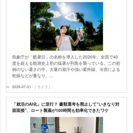
気象庁が「酷暑日」の名称を導入した2026年、全国で40
度を超える観測史上初の猛暑が列島を襲っている。この前
例のない暑さの中、大量の発汗や強い紫外線、冷房による
乾燥などが重なり、...
2026-07-31
｜ライフ｜
「就活のAI化」に逆行？ 書類選考を廃止して“いきなり対
面面接”、ロート製薬が100時間も効率化できたワケ