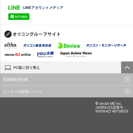
LINEアカウントメディア
PC版に切り替え
禁無断複写転載
クッキーの使用について
© oricon ME inc.
JASRAC許諾番号：
9009642140Y38026