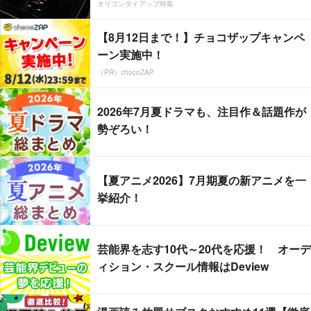
オリコンタイアップ特集
【8月12日まで！】チョコザップキャンペ
ーン実施中！
（PR）chocoZAP
2026年7月夏ドラマも、注目作＆話題作が
勢ぞろい！
【夏アニメ2026】7月期夏の新アニメを一
挙紹介！
芸能界を志す10代～20代を応援！ オーデ
ィション・スクール情報はDeview