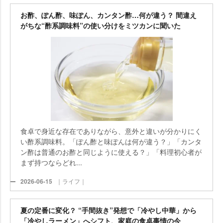
お酢、ぽん酢、味ぽん、カンタン酢…何が違う？ 間違え
がちな“酢系調味料”の使い分けをミツカンに聞いた
食卓で身近な存在でありながら、意外と違いが分かりにく
い酢系調味料。「ぽん酢と味ぽんは何が違う？」「カンタ
ン酢は普通のお酢と同じように使える？」「料理初心者が
まず持つならどれ...
2026-06-15
｜ライフ｜
夏の定番に変化？ “手間抜き”発想で「冷やし中華」から
「冷やしラーメン」へシフト、家庭の食卓事情の今