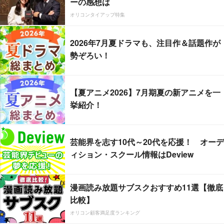
ーの感想は
オリコンタイアップ特集
2026年7月夏ドラマも、注目作＆話題作が
勢ぞろい！
【夏アニメ2026】7月期夏の新アニメを一
挙紹介！
芸能界を志す10代～20代を応援！ オーデ
ィション・スクール情報はDeview
漫画読み放題サブスクおすすめ11選【徹底
比較】
オリコン顧客満足度ランキング