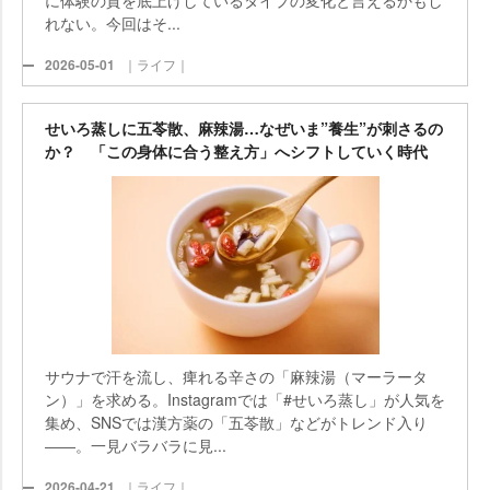
れない。今回はそ...
2026-05-01
｜ライフ｜
せいろ蒸しに五苓散、麻辣湯…なぜいま”養生”が刺さるの
か？ 「この身体に合う整え方」へシフトしていく時代
サウナで汗を流し、痺れる辛さの「麻辣湯（マーラータ
ン）」を求める。Instagramでは「#せいろ蒸し」が人気を
集め、SNSでは漢方薬の「五苓散」などがトレンド入り
――。一見バラバラに見...
2026-04-21
｜ライフ｜