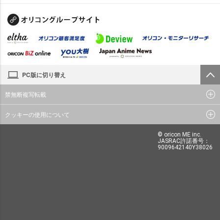
PC版に切り替え
禁無断複写転載
クッキーの使用について
© oricon ME inc.
JASRAC許諾番号：
9009642140Y38026