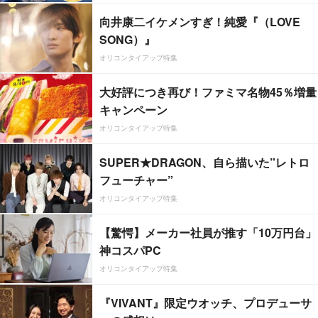
向井康二イケメンすぎ！純愛『（LOVE
SONG）』
オリコンタイアップ特集
大好評につき再び！ファミマ名物45％増量
キャンペーン
オリコンタイアップ特集
SUPER★DRAGON、自ら描いた”レトロ
フューチャー”
オリコンタイアップ特集
【驚愕】メーカー社員が推す「10万円台」
神コスパPC
オリコンタイアップ特集
『VIVANT』限定ウオッチ、プロデューサ