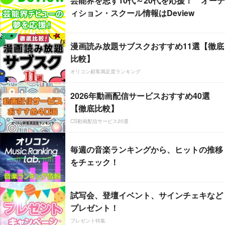
芸能界を志す10代～20代を応援！ オーデ
ィション・スクール情報はDeview
漫画読み放題サブスクおすすめ11選【徹底
比較】
オリコン顧客満足度ランキング
2026年動画配信サービスおすすめ40選
【徹底比較】
CS動画配信サービス20選
毎週の音楽ランキングから、ヒットの推移
をチェック！
試写会、登壇イベント、サインチェキなど
プレゼント！
プレゼント特集