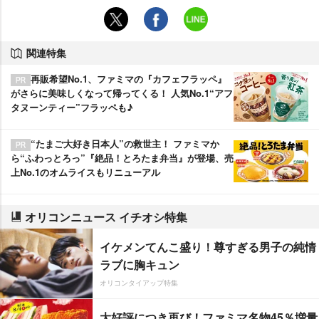
関連特集
再販希望No.1、ファミマの『カフェフラッペ』
がさらに美味しくなって帰ってくる！ 人気No.1“アフ
タヌーンティー”フラッペも♪
“たまご大好き日本人”の救世主！ ファミマか
ら“ふわっとろっ”『絶品！とろたま弁当』が登場、売
上No.1のオムライスもリニューアル
オリコンニュース イチオシ特集
イケメンてんこ盛り！尊すぎる男子の純情
ラブに胸キュン
オリコンタイアップ特集
大好評につき再び！ファミマ名物45％増量