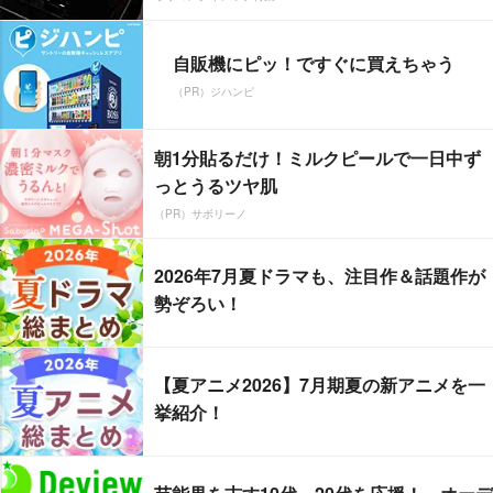
自販機にピッ！ですぐに買えちゃう
（PR）ジハンピ
朝1分貼るだけ！ミルクピールで一日中ず
っとうるツヤ肌
（PR）サボリーノ
2026年7月夏ドラマも、注目作＆話題作が
勢ぞろい！
【夏アニメ2026】7月期夏の新アニメを一
挙紹介！