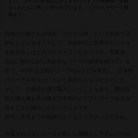
とに、コーラの実をはじめとするスパイスや柑橘類、生薬
をふんだんに用いて作られています。（プレスリリース情
報より）
代表の小林さんは現在「コーラ小林」という名前で活
動をしているそうでして、学生時代に世界中のコーラ
を飲み歩くほどのコーラマニアだそうです。卒業後、
会社に勤めながら大好きなコーラの探求を続けている
中で、100年以上前のコーラのレシピを発見し、日本初
のコーラを作りたいという気持ちになったとのこと。
そして、お爺様が漢方職人ということもあり、調合技
術と職人魂を受け継ぎ日本初のクラフトコーラを生み
出すことに成功したということです。
現在に至るまでの経緯がとてもドラマチックですね。
今回そのイヨシコーラが新しい挑戦としてアルコール