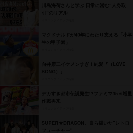
川島海荷さんと学ぶ 日常に潜む“人身取
引”のリアル
オリコンタイアップ特集
マクドナルドが40年にわたり支える「小学
生の甲子園」
オリコンタイアップ特集
向井康二イケメンすぎ！純愛『（LOVE
SONG）』
オリコンタイアップ特集
デカすぎ都市伝説発生!?ファミマ45％増量
作戦再来
オリコンタイアップ特集
SUPER★DRAGON、自ら描いた”レトロ
フューチャー”