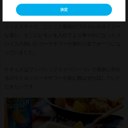
わないのではないかとちょっと思っていたのですが、
そんなことは全くなく、トルティーヤチップスの香ば
決定
しい香りとパリパリの食感、ひき肉のスパイシーさと
ミックスチーズ、ニンニク風味のワカモレのオイリー
な感じ、そこにレモンを入れてより爽やかになったス
パイスの効いたコーラサワーが加わり全てが一つにな
っていました。
ナチョスはワンパン（フライパン一つ）で簡単に作れ
るのでイヨシコーラサワーを飲む際はぜひ試していた
だきたいです。