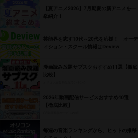
【夏アニメ2026】7月期夏の新アニメを一
挙紹介！
芸能界を志す10代～20代を応援！ オーデ
ィション・スクール情報はDeview
漫画読み放題サブスクおすすめ11選【徹底
比較】
オリコン顧客満足度ランキング
2026年動画配信サービスおすすめ40選
【徹底比較】
CS動画配信サービス20選
毎週の音楽ランキングから、ヒットの推移
をチェック！