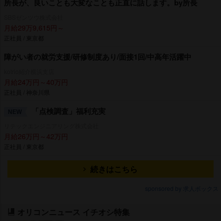
所長が、良いことも大変なことも正直に話します。by所長
SBSゼンツウ株式会社
月給29万9,615円～
正社員 / 東京都
障がい者の就労支援/研修制度あり/面接1回/中高年活躍中
kotrio紹介横浜支店
月給24万円～40万円
正社員 / 神奈川県
「点検調査」福利充実
NEW
リテックエンジニアリング株式会社
月給26万円～42万円
正社員 / 東京都
続きはこちら
sponsored by 求人ボックス
オリコンニュース イチオシ特集