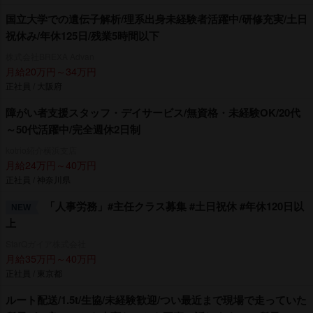
国立大学での遺伝子解析/理系出身未経験者活躍中/研修充実/土日
祝休み/年休125日/残業5時間以下
株式会社BREXA Advan
月給20万円～34万円
正社員 / 大阪府
障がい者支援スタッフ・デイサービス/無資格・未経験OK/20代
～50代活躍中/完全週休2日制
kotrio紹介横浜支店
月給24万円～40万円
正社員 / 神奈川県
「人事労務」#主任クラス募集 #土日祝休 #年休120日以
NEW
上
StarQガイア株式会社
月給35万円～40万円
正社員 / 東京都
ルート配送/1.5t/生協/未経験歓迎/つい最近まで現場で走っていた