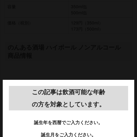
容量
350ml缶
500ml缶
価格（税別）
129円（350ml）
173円（500ml）
のんある酒場 ハイボール ノンアルコール
商品情報
この記事は飲酒可能な年齢
の方を対象としています。
誕生年を西暦でご入力ください。
誕生月をご入力ください。