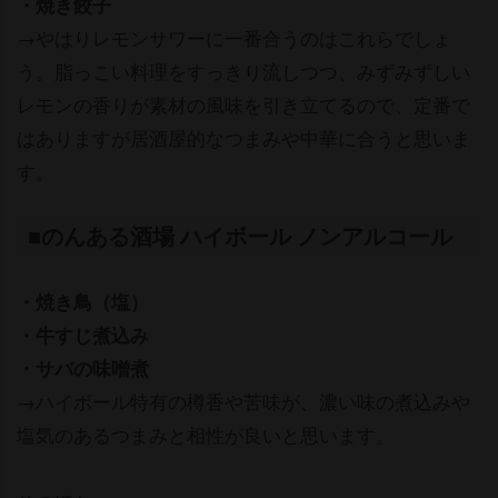
・焼き餃子
→やはりレモンサワーに一番合うのはこれらでしょ
う。脂っこい料理をすっきり流しつつ、みずみずしい
レモンの香りが素材の風味を引き立てるので、定番で
はありますが居酒屋的なつまみや中華に合うと思いま
す。
■のんある酒場 ハイボール ノンアルコール
・焼き鳥（塩）
・牛すじ煮込み
・サバの味噌煮
→ハイボール特有の樽香や苦味が、濃い味の煮込み
塩気のあるつまみと相性が良いと思います。