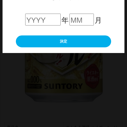
年
月
決定
商品名
のんある酒場 ハイボール ノン