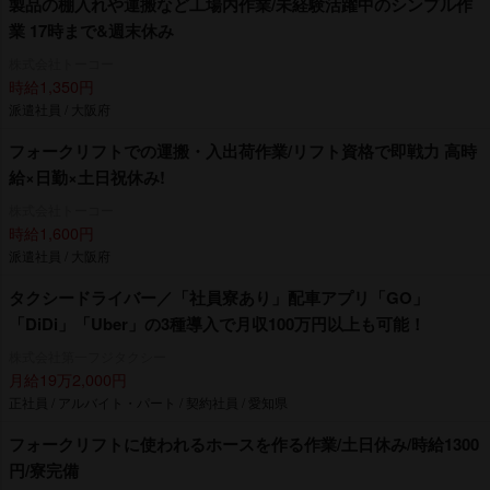
製品の棚入れや運搬など工場内作業/未経験活躍中のシンプル作
業 17時まで&週末休み
株式会社トーコー
時給1,350円
派遣社員 / 大阪府
フォークリフトでの運搬・入出荷作業/リフト資格で即戦力 高時
給×日勤×土日祝休み!
株式会社トーコー
時給1,600円
派遣社員 / 大阪府
タクシードライバー／「社員寮あり」配車アプリ「GO」
「DiDi」「Uber」の3種導入で月収100万円以上も可能！
株式会社第一フジタクシー
月給19万2,000円
正社員 / アルバイト・パート / 契約社員 / 愛知県
フォークリフトに使われるホースを作る作業/土日休み/時給1300
円/寮完備