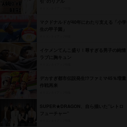
引”のリアル
オリコンタイアップ特集
マクドナルドが40年にわたり支える「小学
生の甲子園」
オリコンタイアップ特集
イケメンてんこ盛り！尊すぎる男子の純情
ラブに胸キュン
オリコンタイアップ特集
デカすぎ都市伝説発生!?ファミマ45％増量
作戦再来
オリコンタイアップ特集
SUPER★DRAGON、自ら描いた”レトロ
フューチャー”
オリコンタイアップ特集