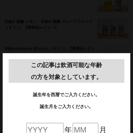
氷結® 無糖 レモン 氷結® 無糖 グレープフルーツ
（キリン）【新商品レビュー】
氷結®mottainai ぽんかん（キリン）【新商品レビュ
ー】
この記事は飲酒可能な年齢
オリオン 75BEER WEIZEN（オリオンビール）【新
の方を対象としています。
商品レビュー】
誕生年を西暦でご入力ください。
彩響（あやひびき）本格芋焼酎（薩摩酒造）【新商品
誕生月をご入力ください。
レビュー】
年
月
本格芋焼酎『KIRISHIMA No.8』（霧島酒造）【新商