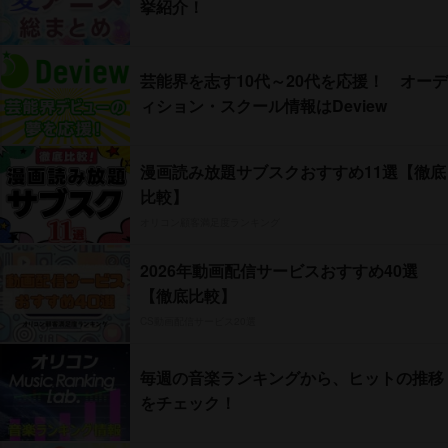
挙紹介！
芸能界を志す10代～20代を応援！ オーデ
ィション・スクール情報はDeview
漫画読み放題サブスクおすすめ11選【徹底
比較】
オリコン顧客満足度ランキング
2026年動画配信サービスおすすめ40選
【徹底比較】
CS動画配信サービス20選
毎週の音楽ランキングから、ヒットの推移
をチェック！