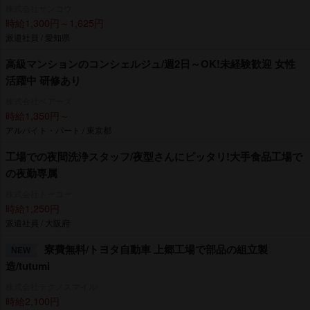
株式会社サンコウ
時給1,300円～1,625円
派遣社員 / 愛知県
高級マンションのコンシェルジュ/週2日～OK!未経験歓迎 女性
活躍中 研修あり
株式会社ベアーズ
時給1,350円～
アルバイト・パート / 東京都
工場での夜間洗浄スタッフ/夜型さんにピッタリ!大手食品工場で
の夜勤専属
株式会社トーコー
時給1,250円
派遣社員 / 大阪府
寮費無料/トヨタ自動車 上郷工場で部品の組立製
NEW
造/tutumi
株式会社テクノスマイル
時給2,100円