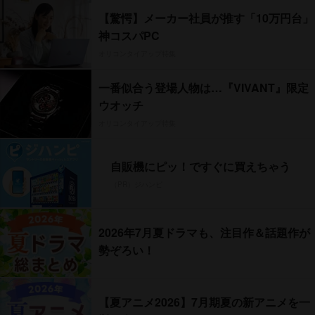
【驚愕】メーカー社員が推す「10万円台」
神コスパPC
オリコンタイアップ特集
一番似合う登場人物は…『VIVANT』限定
ウオッチ
オリコンタイアップ特集
自販機にピッ！ですぐに買えちゃう
（PR）ジハンピ
2026年7月夏ドラマも、注目作＆話題作が
勢ぞろい！
【夏アニメ2026】7月期夏の新アニメを一