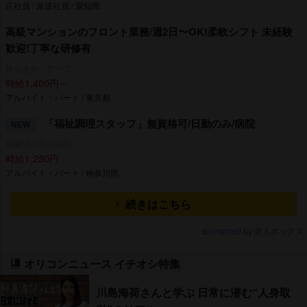
正社員 / 派遣社員 / 愛知県
⾼級マンションのフロント業務/週2⽇〜OK!柔軟シフト 未経験
歓迎!丁寧な研修有
株式会社ベアーズ
時給1,400円～
アルバイト・パート / 東京都
「福祉調理スタッフ」無資格可/日勤のみ/病院
NEW
医療法人丹沢病院
時給1,250円
アルバイト・パート / 神奈川県
続きはこちら
sponsored by 求人ボックス
オリコンニュース イチオシ特集
川島海荷さんと学ぶ 日常に潜む“人身取