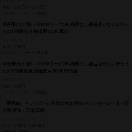
町田商店 十三店
時給1,250円～1,563円
アルバイト・パート / 大阪府
深夜帯だけ!週1～OK/WワークOK/残業なし/絶品まかないがたっ
たの1円/髪色自由!金髪もOK/豚山
豚山 池袋西口店
時給1,750円
アルバイト・パート / 東京都
深夜帯だけ!週1～OK/WワークOK/残業なし/絶品まかないがたっ
たの1円/髪色自由!金髪もOK/町田商店
町田商店 西淀川店
時給1,588円
アルバイト・パート / 大阪府
「寮完備」ペットボトル容器の検査/搬出/マシンオペレーター/即
入寮/製造・工場/日勤
株式会社京栄センター
時給1,300円～1,625円
派遣社員 / 北海道