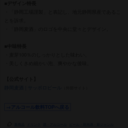
■デザイン特長
・「静岡工場謹製」と表記し、地元静岡県産であるこ
とを訴求。
・「静岡麦酒」のロゴを中央に堂々とデザイン。
■中味特長
・麦芽100％のしっかりとした味わい。
・美しくきめ細かい泡、爽やかな後味。
【公式サイト】
静岡麦酒 | サッポロビール
（外部サイト）
→アルコール飲料TOPへ戻る
新商品
ドリンク
酒・アルコール
ビール・発泡酒・新ジャンル