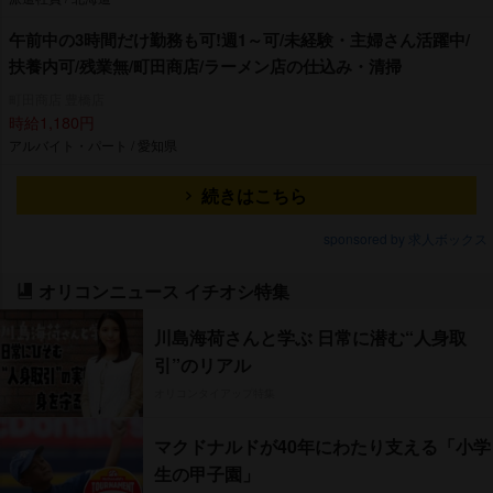
午前中の3時間だけ勤務も可!週1～可/未経験・主婦さん活躍中/
扶養内可/残業無/町田商店/ラーメン店の仕込み・清掃
町田商店 豊橋店
時給1,180円
アルバイト・パート / 愛知県
続きはこちら
sponsored by 求人ボックス
オリコンニュース イチオシ特集
川島海荷さんと学ぶ 日常に潜む“人身取
引”のリアル
オリコンタイアップ特集
マクドナルドが40年にわたり支える「小学
生の甲子園」