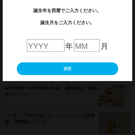
氷結®mottainai ぽんかん（キリン）【新商品レビュ
誕生年を西暦でご入力ください。
ー】
誕生月をご入力ください。
オリオン 75BEER WEIZEN（オリオンビール）【新
商品レビュー】
年
月
彩響（あやひびき）本格芋焼酎（薩摩酒造）【新商品
レビュー】
決定
本格芋焼酎『KIRISHIMA No.8』（霧島酒造）【新商
品レビュー】
いい茶こ＜下町のナポレオン いいちこ＞（三和酒
類）【新商品レビュー】