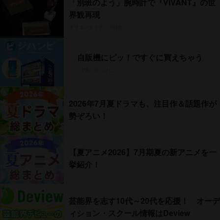
「別班のよう」腕時計で『VIVANT』の世
界観再現
オリコンタイアップ特集
自販機にピッ！ですぐに買えちゃう
（PR）ジハンピ
2026年7月夏ドラマも、注目作＆話題作が
勢ぞろい！
【夏アニメ2026】7月期夏の新アニメを一
挙紹介！
芸能界を志す10代～20代を応援！ オーデ
ィション・スクール情報はDeview