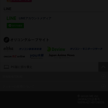
LINE
LINEアカウントメディア
PC版に切り替え
禁無断複写転載
クッキーの使用について
© oricon ME inc.
JASRAC許諾番号：
9009642140Y38026