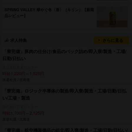
SPRING VALLEY 華やぐ冬〈香〉（キリン）【新商
品レビュー】
求人特集
さらに見る
「寮完備」豚肉の仕分け/食品のパック詰め/即入寮/製造・工場/
日勤/日払い
株式会社京栄センター
時給1,220円～1,525円
派遣社員 / 北海道
「寮完備」ロジック半導体の製造/即入寮/製造・工場/日勤/日払
い/工場・製造
株式会社京栄センター
時給1,700円～2,125円
派遣社員 / 北海道
「寮完備」航空機装備品の組立/即入寮/製造・工場/日勤/日払い/