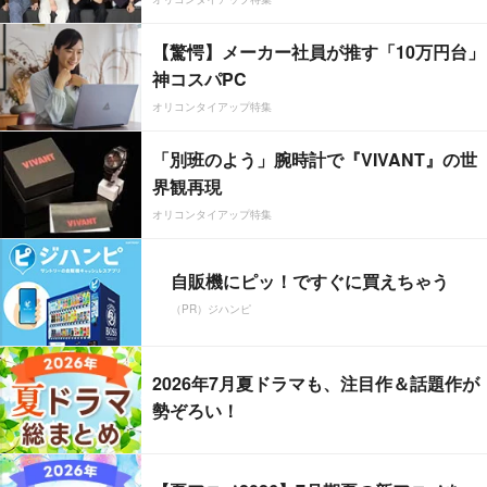
【驚愕】メーカー社員が推す「10万円台」
神コスパPC
オリコンタイアップ特集
「別班のよう」腕時計で『VIVANT』の世
界観再現
オリコンタイアップ特集
自販機にピッ！ですぐに買えちゃう
（PR）ジハンピ
2026年7月夏ドラマも、注目作＆話題作が
勢ぞろい！