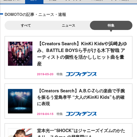
DOMOTOの記事・ニュース・速報
すべて
ニュース
特集
【Creators Search】KinKi Kidsや浜崎あゆ
み、BATTLE BOYSら手がける木下智哉 ア
ーティストの個性を活かししヒット曲を量
産
2019-05-20
特集
【Creators Search】A.B.C-Zらの楽曲で手腕
を振るう堂島孝平 “大人のKinKi Kids”も的確
に表現
2019-04-15
特集
堂本光一“SHOCK”はジャニーズイズムのかた
まり、スターへの登竜門にも