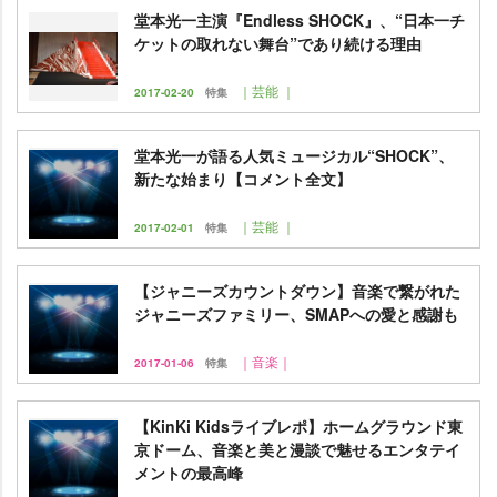
堂本光一主演『Endless SHOCK』、“日本一チ
ケットの取れない舞台”であり続ける理由
｜芸能 ｜
2017-02-20
特集
堂本光一が語る人気ミュージカル“SHOCK”、
新たな始まり【コメント全文】
｜芸能 ｜
2017-02-01
特集
【ジャニーズカウントダウン】音楽で繋がれた
ジャニーズファミリー、SMAPへの愛と感謝も
｜音楽｜
2017-01-06
特集
【KinKi Kidsライブレポ】ホームグラウンド東
京ドーム、音楽と美と漫談で魅せるエンタテイ
メントの最高峰