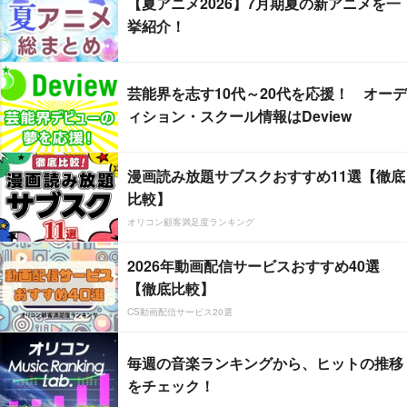
【夏アニメ2026】7月期夏の新アニメを一
挙紹介！
芸能界を志す10代～20代を応援！ オーデ
ィション・スクール情報はDeview
漫画読み放題サブスクおすすめ11選【徹底
比較】
オリコン顧客満足度ランキング
2026年動画配信サービスおすすめ40選
【徹底比較】
CS動画配信サービス20選
毎週の音楽ランキングから、ヒットの推移
をチェック！