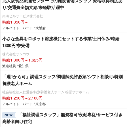
北大阪食品流通センターでの施設警備スタッフ 資格取得制度あ
り/交通費全額支給/未経験活躍中
南海ビルサービス株式会社
時給1,350円～
アルバイト・パート / 大阪府
小さな金具をロボット溶接機にセットする作業/土日休み/時給
1300円/寮完備
株式会社サンコウ
時給1,300円～1,625円
派遣社員 / 愛知県
「週1から可」調理スタッフ/調理師免許必須/シフト相談可/特別
養護老人ホーム
社会福祉法人仁愛会/特別養護老人ホーム 桧原サナホーム
時給1,250円～2,100円
アルバイト・パート / 東京都
「福祉調理スタッフ」無資格可/夜勤専従/サービス付き
NEW
高齢者向け住宅