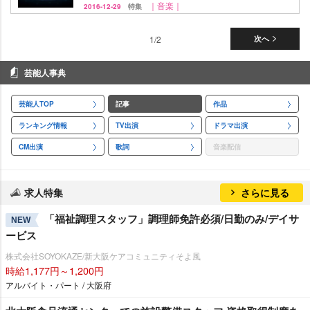
｜音楽｜
2016-12-29
特集
1/2
次へ
芸能人事典
芸能人TOP
記事
作品
ランキング情報
TV出演
ドラマ出演
CM出演
歌詞
音楽配信
求人特集
さらに見る
「福祉調理スタッフ」調理師免許必須/日勤のみ/デイサ
NEW
ービス
株式会社SOYOKAZE/新大阪ケアコミュニティそよ風
時給1,177円～1,200円
アルバイト・パート / 大阪府