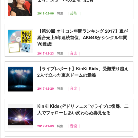
｜芸能 ｜
2018-02-06
特集
【第50回 オリコン年間ランキング 2017】嵐が
総合売上5年連続首位、AKB48がシングル年間
V8達成!
｜音楽｜
2017-12-23
特集
【ライブレポート】KinKi Kids、受難乗り越え
2人で立った東京ドームの意義
｜音楽｜
2017-12-20
特集
KinKi Kidsが“ドリフェス”でライブに復帰、二
人でフォローしあい変わらぬ姿見せる
｜音楽｜
2017-11-03
特集