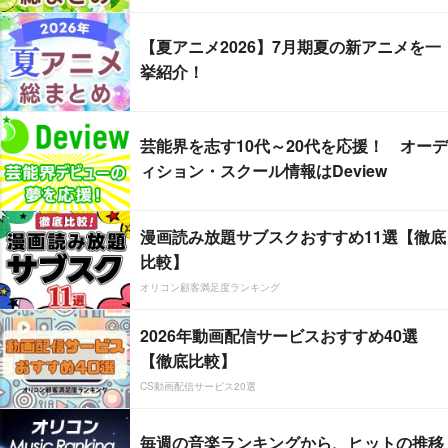
【夏アニメ2026】7月期夏の新アニメを一
挙紹介！
芸能界を志す10代～20代を応援！ オーデ
ィション・スクール情報はDeview
漫画読み放題サブスクおすすめ11選【徹底
比較】
オリコン顧客満足度ランキング
2026年動画配信サービスおすすめ40選
【徹底比較】
CS動画配信サービス20選
毎週の音楽ランキングから、ヒットの推移