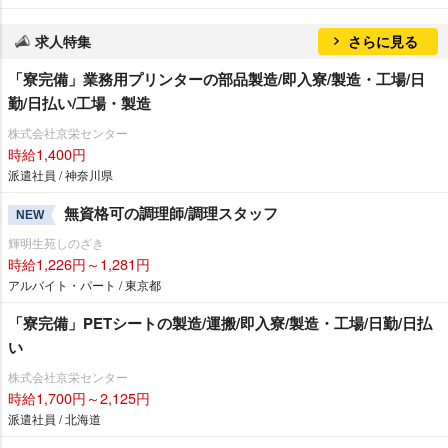
求人特集
さらに見る
「寮完備」業務用プリンターの部品製造/即入寮/製造・工場/日
勤/日払い/工場・製造
株式会社京栄センター
時給1,400円
派遣社員 / 神奈川県
無資格可の調理師/調理スタッフ
NEW
輝明生苑しのざき
時給1,226円～1,281円
アルバイト・パート / 東京都
「寮完備」PETシートの製造/運搬/即入寮/製造・工場/日勤/日払
い
株式会社京栄センター
時給1,700円～2,125円
派遣社員 / 北海道