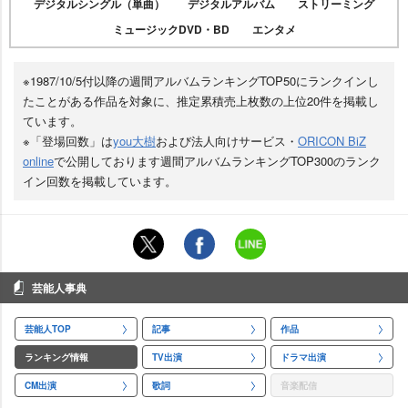
デジタルシングル（単曲）
デジタルアルバム
ストリーミング
ミュージックDVD・BD
エンタメ
※1987/10/5付以降の週間アルバムランキングTOP50にランクインし
たことがある作品を対象に、推定累積売上枚数の上位20件を掲載し
ています。
※「登場回数」は
you大樹
および法人向けサービス・
ORICON BiZ
online
で公開しております週間アルバムランキングTOP300のランク
イン回数を掲載しています。
芸能人事典
芸能人TOP
記事
作品
ランキング情報
TV出演
ドラマ出演
CM出演
歌詞
音楽配信