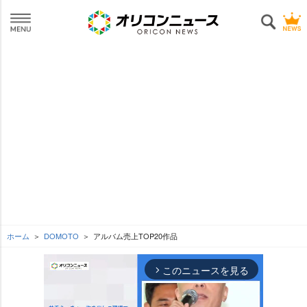
ホーム
DOMOTO
アルバム売上TOP20作品
このニュースを見る
arrow_forward_ios