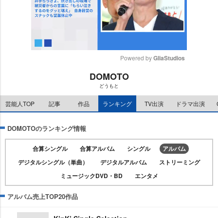
Powered by 
GliaStudios
DOMOTO
M
どうもと
u
t
芸能人TOP
記事
作品
ランキング
TV出演
ドラマ出演
e
DOMOTOのランキング情報
合算シングル
合算アルバム
シングル
アルバム
デジタルシングル（単曲）
デジタルアルバム
ストリーミング
ミュージックDVD・BD
エンタメ
アルバム売上TOP20作品