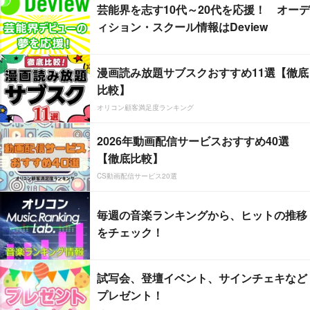
芸能界を志す10代～20代を応援！ オーデ
ィション・スクール情報はDeview
漫画読み放題サブスクおすすめ11選【徹底
比較】
オリコン顧客満足度ランキング
2026年動画配信サービスおすすめ40選
【徹底比較】
CS動画配信サービス20選
毎週の音楽ランキングから、ヒットの推移
をチェック！
試写会、登壇イベント、サインチェキなど
プレゼント！