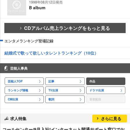
1998年08月12日発売
B album
CDアルバム売上ランキングをもっと見る
エンタメランキング登場記録
結婚式で歌って欲しいタレントランキング（10位）
芸能人事典
芸能人TOP
記事
作品
ランキング情報
TV出演
ドラマ出演
CM出演
歌詞
音楽配信
求人特集
さらに見る
コールセンター/9月入社!インターネット開通サポート窓口でお