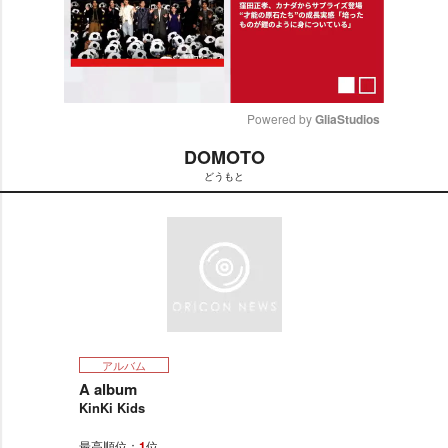
Powered by 
GliaStudios
DOMOTO
M
どうもと
u
t
e
アルバム
A album
KinKi Kids
最高順位：
1
位