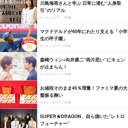
川島海荷さんと学ぶ 日常に潜む“人身取
引”のリアル
オリコンタイアップ特集
マクドナルドが40年にわたり支える「小学
生の甲子園」
オリコンタイアップ特集
森崎ウィン×向井康二“両片思い”にキュン
が止まらん！
オリコンタイアップ特集
お値段そのまま45％増量！ファミマ夏の大
盤振る舞い
オリコンタイアップ特集
SUPER★DRAGON、自ら描いた”レトロ
フューチャー”