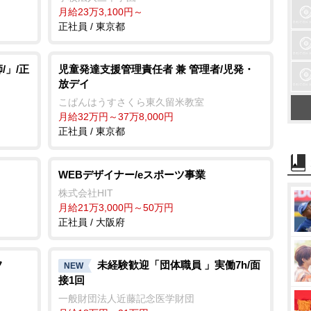
月給23万3,100円～
正社員 / 東京都
/」/正
児童発達支援管理責任者 兼 管理者/児発・
放デイ
こぱんはうすさくら東久留米教室
月給32万円～37万8,000円
正社員 / 東京都
WEBデザイナー/eスポーツ事業
株式会社HIT
月給21万3,000円～50万円
正社員 / 大阪府
フ
未経験歓迎「団体職員 」実働7h/面
NEW
接1回
一般財団法人近藤記念医学財団