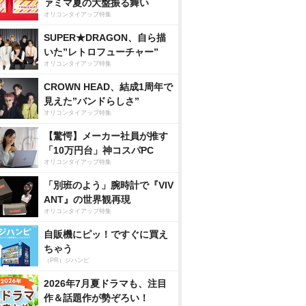
ァミマ夏の大盤振る舞い
オリコンタイアップ特集
SUPER★DRAGON、自ら描
いた”レトロフューチャー”
オリコンタイアップ特集
CROWN HEAD、結成1周年で
見えた”バンドらしさ”
オリコンタイアップ特集
【驚愕】メーカー社員が推す
「10万円台」神コスパPC
オリコンタイアップ特集
「別班のよう」腕時計で『VIV
ANT』の世界観再現
オリコンタイアップ特集
自販機にピッ！ですぐに買え
ちゃう
（PR）ジハンピ
2026年7月夏ドラマも、注目
作＆話題作が勢ぞろい！