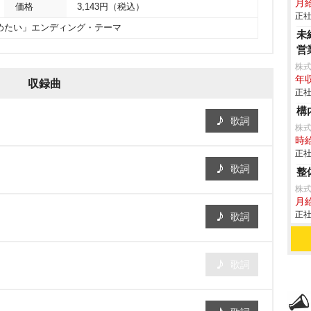
月給
価格
3,143円（税込）
正社
きしめたい」エンディング・テーマ
未
営
株
年収
収録曲
正社
構
歌詞
株
時給
正社
歌詞
整
株式
月給
正社
歌詞
歌詞