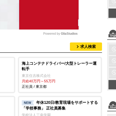
Powered by 
GliaStudios
求人検索
M
u
t
海上コンテナドライバー/大型トレーラー運
転手
e
東京住吉株式会社
月給40万円～55万円
正社員 / 東京都
年休120日/教育現場をサポートする
NEW
「学校事務」 正社員募集
学校法人三幸学園