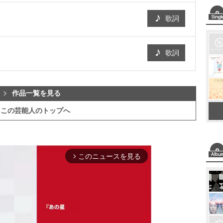
歌詞
歌詞
作品一覧を見る
この芸能人のトップへ
このニュースを見る
arrow_forward_ios