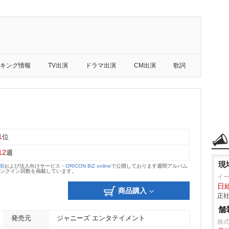
キング情報
TV出演
ドラマ出演
CM出演
歌詞
1
位
12
週
現
大樹
および法人向けサービス・
ORICON BiZ online
で公開しております週間アルバム
のランクイン回数を掲載しています。
イ
日
商品購入
正社
舗
発売元
ジャニーズ エンタテイメント
株