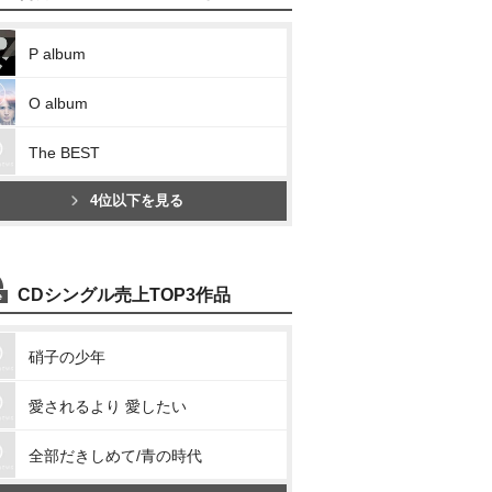
P album
O album
The BEST
4位以下を見る
CDシングル売上TOP3作品
硝子の少年
愛されるより 愛したい
全部だきしめて/青の時代