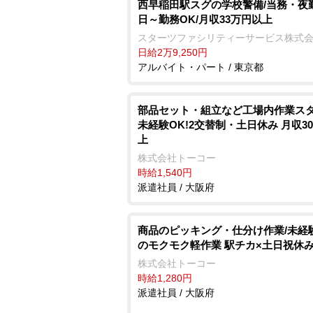
西早稲田駅スグの学校警備/当務・夜勤
日～勤務OK/月収33万円以上
スターツファシリティーサービス株式
日給2万9,250円
アルバイト・パート / 東京都
部品セット・組立など工場内作業スタ
未経験OK!2交替制・土日休み 月収3
上
株式会社トーコー
時給1,540円
派遣社員 / 大阪府
商品のピッキング・仕分け作業/未経
のモクモク軽作業 駅チカ×土日祝休
株式会社トーコー
時給1,280円
派遣社員 / 大阪府