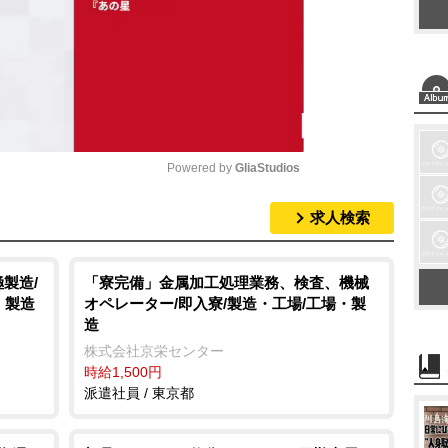
Powered by 
GliaStudios
求人検索
M
u
t
製造/
「寮完備」金属加工処理業務、検査、機械
・製造
オペレーター/即入寮/製造・工場/工場・製
e
造
株式会社京栄センター
時給1,500円
派遣社員 / 東京都