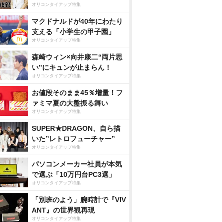
オリコンタイアップ特集
マクドナルドが40年にわたり
支える「小学生の甲子園」
オリコンタイアップ特集
森崎ウィン×向井康二“両片思
い”にキュンが止まらん！
オリコンタイアップ特集
お値段そのまま45％増量！フ
ァミマ夏の大盤振る舞い
オリコンタイアップ特集
SUPER★DRAGON、自ら描
いた”レトロフューチャー”
オリコンタイアップ特集
パソコンメーカー社員が本気
で選ぶ「10万円台PC3選」
オリコンタイアップ特集
「別班のよう」腕時計で『VIV
ANT』の世界観再現
オリコンタイアップ特集