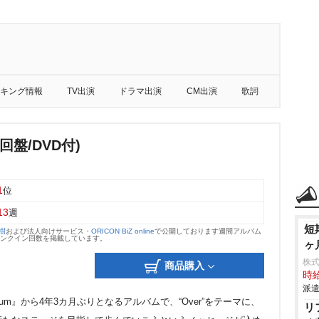
キング情報
TV出演
ドラマ出演
CM出演
歌詞
初回盤/DVD付)
1
位
13
週
短
大樹
および法人向けサービス・
ORICON BiZ online
で公開しております週間アルバム
のランクイン回数を掲載しています。
ヶ
株
商品購入
時給
派遣
 album』から4年3カ月ぶりとなるアルバムで、“Over”をテーマに、
リ