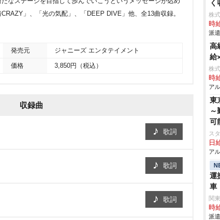
新たなステージを目指して歩んでいこうというメッセージが込め
く
AZY」、「光の気配」、「DEEP DIVE」他、全13曲収録。
株
時給
派遣
高
発売元
ジャニーズ エンタテイメント
給
価格
3,850円（税込）
株
時給
アル
東
収録曲
～
可
歌詞
ス
日給
アル
歌詞
N
運
車
関
歌詞
時給
派遣