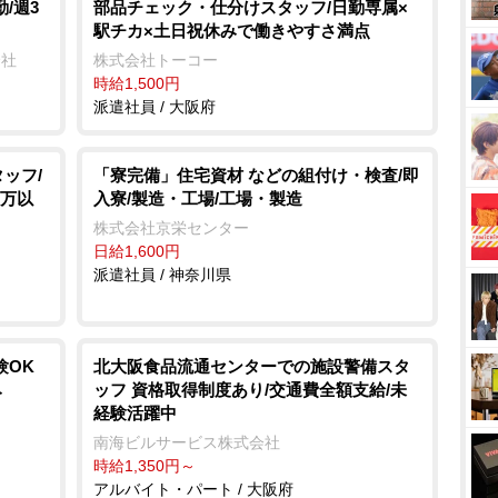
/週3
部品チェック・仕分けスタッフ/日勤専属×
駅チカ×土日祝休みで働きやすさ満点
会社
株式会社トーコー
時給1,500円
派遣社員 / 大阪府
ッフ/
「寮完備」住宅資材 などの組付け・検査/即
0万以
入寮/製造・工場/工場・製造
株式会社京栄センター
日給1,600円
派遣社員 / 神奈川県
験OK
北大阪食品流通センターでの施設警備スタ
み
ッフ 資格取得制度あり/交通費全額支給/未
経験活躍中
南海ビルサービス株式会社
時給1,350円～
アルバイト・パート / 大阪府