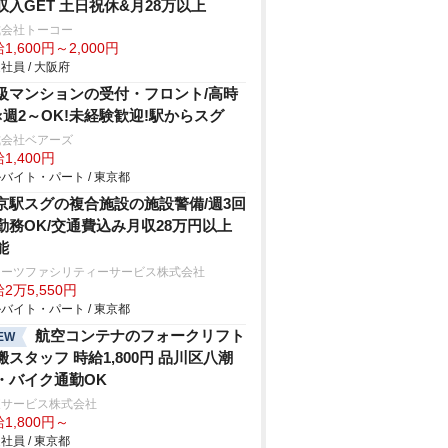
収入GET 土日祝休&月28万以上
式会社トーコー
1,600円～2,000円
社員 / 大阪府
級マンションの受付・フロント/高時
×週2～OK!未経験歓迎!駅からスグ
式会社ベアーズ
1,400円
バイト・パート / 東京都
京駅スグの複合施設の施設警備/週3回
勤務OK/交通費込み月収28万円以上
能
ターツファシリティーサービス株式会社
2万5,550円
バイト・パート / 東京都
航空コンテナのフォークリフト
EW
搬スタッフ 時給1,800円 品川区八潮
・バイク通勤OK
東サービス株式会社
1,800円～
社員 / 東京都