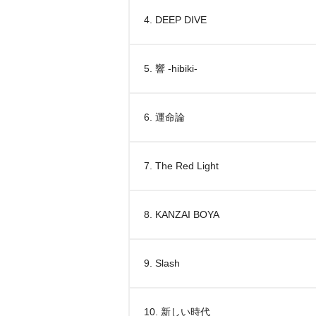
4. DEEP DIVE
5. 響 -hibiki-
6. 運命論
7. The Red Light
8. KANZAI BOYA
9. Slash
10. 新しい時代