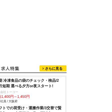
さらに見る
期 冷凍食品の袋のチェック・検品/2
月短期 選べる夕方or夜スタート!
式会社トーコー
1,400円～1,450円
社員 / 大阪府
フトでの荷受け・運搬作業/3交替で賢