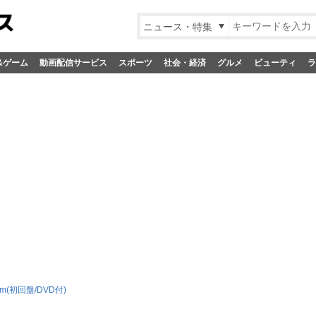
ニュース・特集
&ゲーム
動画配信サービス
スポーツ
社会・経済
グルメ
ビューティ
ラ
bum(初回盤/DVD付)