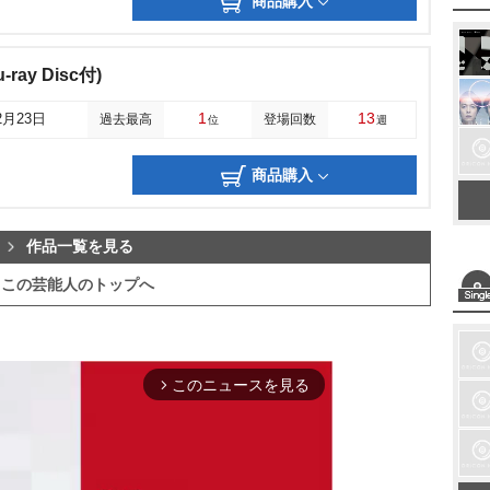
商品購入
-ray Disc付)
1
13
2月23日
過去最高
登場回数
位
週
商品購入
作品一覧を見る
この芸能人のトップへ
このニュースを見る
arrow_forward_ios