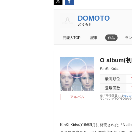
DOMOTO
どうもと
芸能人TOP
記事
作品
ラン
O album(
KinKi Kids
最高順位
登場回数
※「登場回数」は
you
アルバム
ランキングTOP300
KinKi Kidsの16年9月に発売された『N