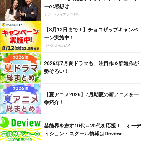
ーの感想は
オリコンタイアップ特集
【8月12日まで！】チョコザップキャンペ
ーン実施中！
（PR）chocoZAP
2026年7月夏ドラマも、注目作＆話題作が
勢ぞろい！
【夏アニメ2026】7月期夏の新アニメを一
挙紹介！
芸能界を志す10代～20代を応援！ オーデ
ィション・スクール情報はDeview