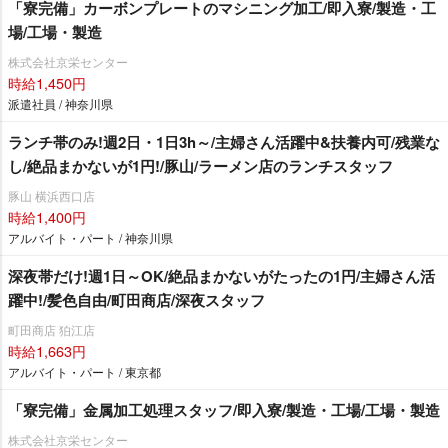
「寮完備」カーボンプレートのマシニング加工/即入寮/製造・工
場/工場・製造
株式会社京栄センター
時給1,450円
派遣社員 / 神奈川県
ランチ帯のみ!週2日・1日3h～/主婦さん活躍中&扶養内可/残業な
し/絶品まかないが1円!/豚山/ラーメン店のランチスタッフ
豚山 横浜西口店
時給1,400円
アルバイト・パート / 神奈川県
深夜帯だけ!週1日～OK/絶品まかないがたったの1円/主婦さん活
躍中!/髪色自由/町田商店/深夜スタッフ
町田商店 狛江店
時給1,663円
アルバイト・パート / 東京都
「寮完備」金属加工処理スタッフ/即入寮/製造・工場/工場・製造
株式会社京栄センター