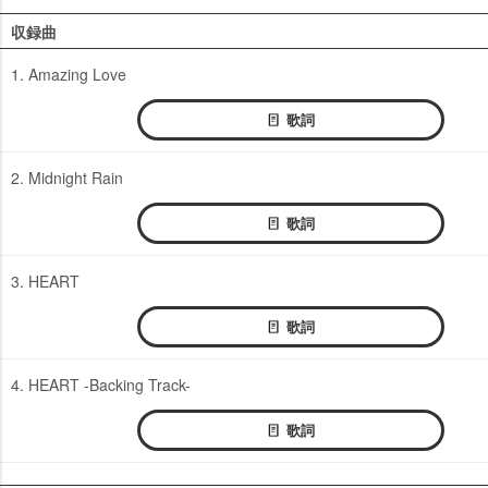
収録曲
1. Amazing Love
歌詞
2. Midnight Rain
歌詞
3. HEART
歌詞
4. HEART -Backing Track-
歌詞