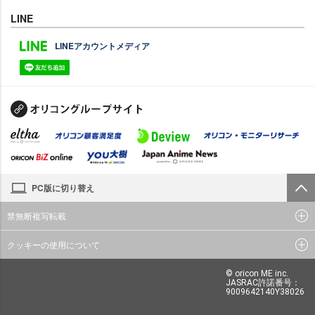
LINE
LINEアカウントメディア
PC版に切り替え
禁無断複写転載
クッキーの使用について
© oricon ME inc.
JASRAC許諾番号：
9009642140Y38026