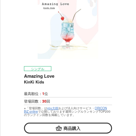
シングル
Amazing Love
KinKi Kids
最高順位：
1
位
登場回数：
30
回
※「登場回数」は
you大樹
および法人向けサービス・
ORICON
BiZ online
で公開しております週間シングルランキングTOP200
のランクイン回数を掲載しています。
商品購入