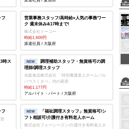
ッフ
営業事務スタッフ/高時給×人気の事務ワー
ク 週末休み&17時まで!
株式会社トーコー
時給1,600円
派遣社員 / 大阪府
3時ス
調理補助スタッフ・無資格可の調
NEW
理師/調理スタッフ
名阪食品株式会社 「特別養護老人ホームパル
ハウスくさべ」内の厨房
時給1,177円
アルバイト・パート / 大阪府
ッフ
「福祉調理スタッフ」無資格可/シ
NEW
フト相談可/介護付き有料老人ホーム
経堂
株式会社フォーシーズン/介護付き有料老人ホ