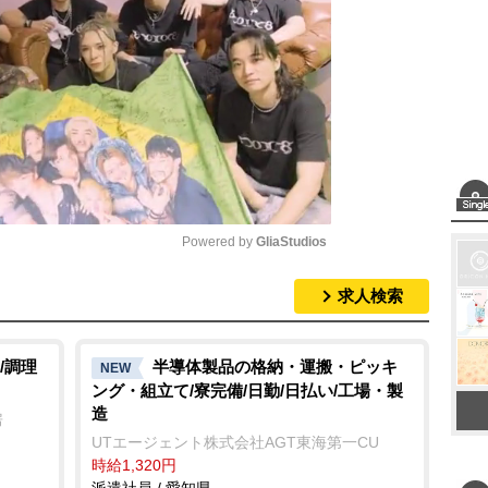
Powered by 
GliaStudios
求人検索
M
u
t
/調理
半導体製品の格納・運搬・ピッキ
NEW
ング・組立て/寮完備/日勤/日払い/工場・製
e
造
房
UTエージェント株式会社AGT東海第一CU
時給1,320円
派遣社員 / 愛知県