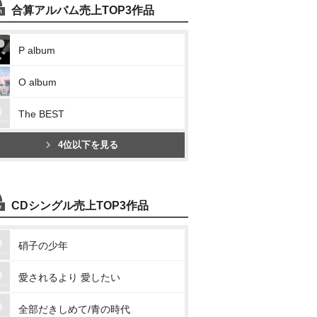
合算アルバム売上TOP3作品
P album
O album
The BEST
4位以下を見る
CDシングル売上TOP3作品
硝子の少年
愛されるより 愛したい
全部だきしめて/青の時代