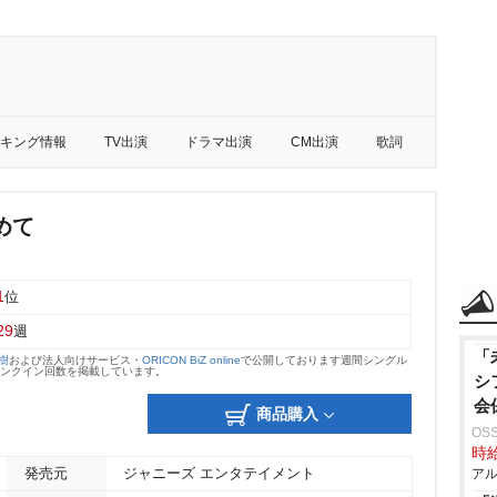
キング情報
TV出演
ドラマ出演
CM出演
歌詞
めて
1
位
29
週
「
大樹
および法人向けサービス・
ORICON BiZ online
で公開しております週間シングル
のランクイン回数を掲載しています。
シ
会
商品購入
OS
時給
発売元
ジャニーズ エンタテイメント
アル