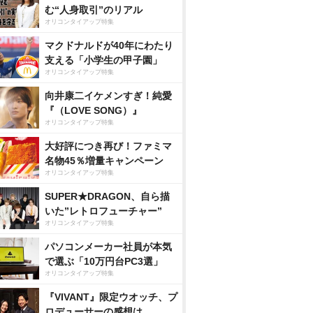
む“人身取引”のリアル
オリコンタイアップ特集
マクドナルドが40年にわたり
支える「小学生の甲子園」
オリコンタイアップ特集
向井康二イケメンすぎ！純愛
『（LOVE SONG）』
オリコンタイアップ特集
大好評につき再び！ファミマ
名物45％増量キャンペーン
オリコンタイアップ特集
SUPER★DRAGON、自ら描
いた”レトロフューチャー”
オリコンタイアップ特集
パソコンメーカー社員が本気
で選ぶ「10万円台PC3選」
オリコンタイアップ特集
『VIVANT』限定ウオッチ、プ
ロデューサーの感想は