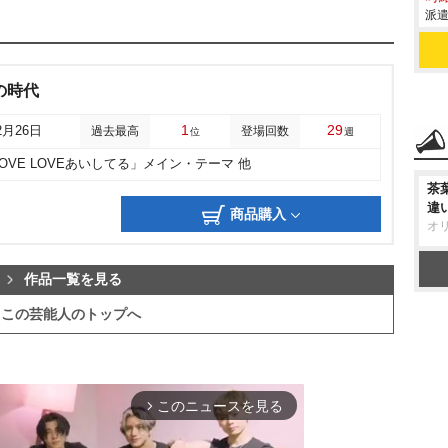
派遣
の時代
1
29
2月26日
過去最高
登場回数
位
週
LOVE LOVEあいしてる」メイン・テーマ 他
茶
違
商品購入
オ
作品一覧を見る
この芸能人のトップへ
このニュースを見る
arrow_forward_ios