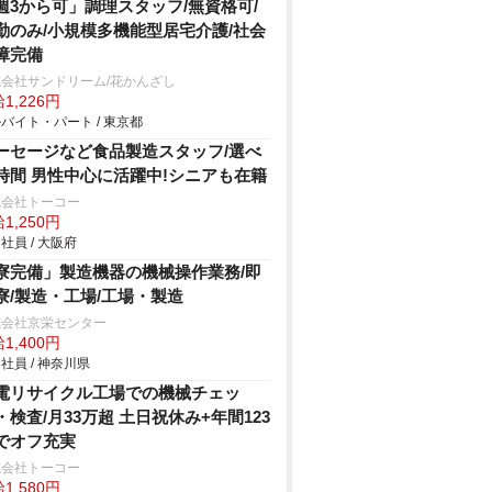
週3から可」調理スタッフ/無資格可/
勤のみ/小規模多機能型居宅介護/社会
障完備
会社サンドリーム/花かんざし
1,226円
バイト・パート / 東京都
ーセージなど食品製造スタッフ/選べ
時間 男性中心に活躍中!シニアも在籍
式会社トーコー
1,250円
社員 / 大阪府
寮完備」製造機器の機械操作業務/即
寮/製造・工場/工場・製造
式会社京栄センター
1,400円
社員 / 神奈川県
電リサイクル工場での機械チェッ
・検査/月33万超 土日祝休み+年間123
でオフ充実
式会社トーコー
1,580円