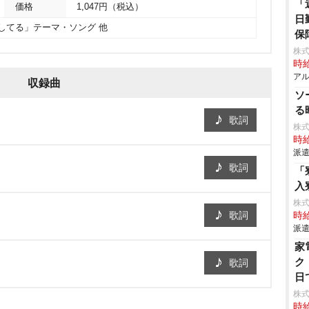
「
価格
1,047円（税込）
日
 愛してる」テーマ・ソング 他
保
株式
時給
アル
収録曲
ソ
る
歌詞
株
時給
派遣
歌詞
「
入
株
歌詞
時給
派遣
家
ク
歌詞
日
株
時給