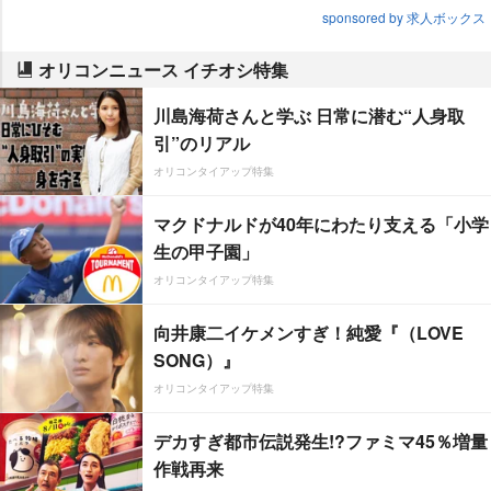
sponsored by 求人ボックス
オリコンニュース イチオシ特集
川島海荷さんと学ぶ 日常に潜む“人身取
引”のリアル
オリコンタイアップ特集
マクドナルドが40年にわたり支える「小学
生の甲子園」
オリコンタイアップ特集
向井康二イケメンすぎ！純愛『（LOVE
SONG）』
オリコンタイアップ特集
デカすぎ都市伝説発生!?ファミマ45％増量
作戦再来