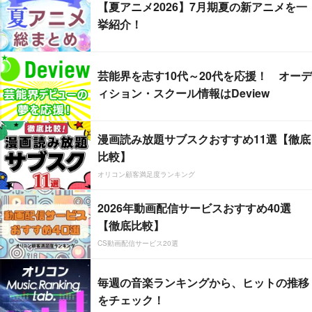
【夏アニメ2026】7月期夏の新アニメを一
挙紹介！
芸能界を志す10代～20代を応援！ オーデ
ィション・スクール情報はDeview
漫画読み放題サブスクおすすめ11選【徹底
比較】
オリコン顧客満足度ランキング
2026年動画配信サービスおすすめ40選
【徹底比較】
CS動画配信サービス20選
毎週の音楽ランキングから、ヒットの推移
をチェック！