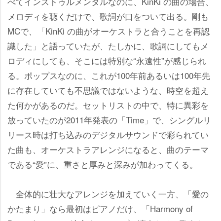
べてインストゥルメンタルなのに、KinKi の曲の場合、
メロディを聴くだけで、歌詞が口をついて出る。剛も
MCで、「KinKi の曲がオーケストラと合うことを再認
識した」と語っていたが、たしかに、歌詞にしてもメ
ロディにしても、そこには特別な“永遠性”が感じられ
る。ポップスなのに、これが100年前あるいは100年先
に存在していても不思議ではないような、時空を超え
た何かがあるのだ。セットリストの中で、特に異彩を
放っていたのが2011年発表の「Time」で、シングルリ
リース時は打ち込みのデジタルサウンドで彩られてい
た曲も、オーケストラアレンジになると、曲のテーマ
である“愛”に、重さと厚みと深みが加わってくる。
全体的に壮大なアレンジを加えていく一方、「愛の
かたまり」なら最初はピアノだけ、「Harmony of