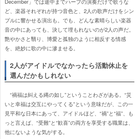
December」では途中までハープの演奏だけで歌うな
ど、楽器それぞれが持つ音色と、2人の歌声だけをシン
プルに響かせる演出も。でも、どんな素晴らしい楽器
音の中にあっても、決して埋もれないのが2人の声だ。
艶やかさと翳り、博愛と孤独のように相反する情感
を、絶妙に歌の中に滲ませる。
2人がアイドルでなかったら活動休止を
選んだかもしれない
“禍福は糾える縄の如し”ということわざがある。“災
いと幸福は交互にやってくる”という意味だが、この一
見平和な日本にあって、アイドルほど、“禍”と“福”、も
っと言えば、“受難”と“歓喜”の両方を享受する職業は、
他にないような気がする。