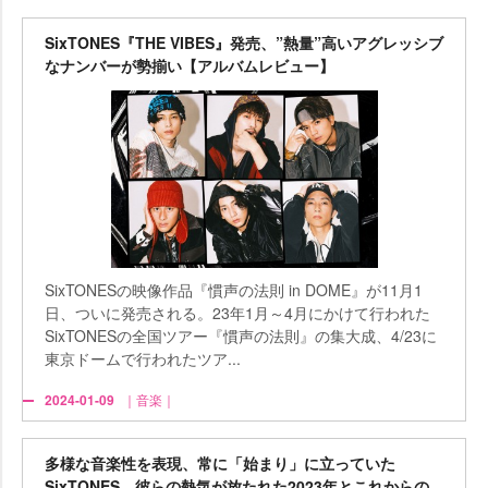
SixTONES『THE VIBES』発売、”熱量”高いアグレッシブ
なナンバーが勢揃い【アルバムレビュー】
SixTONESの映像作品『慣声の法則 in DOME』が11月1
日、ついに発売される。23年1月～4月にかけて行われた
SixTONESの全国ツアー『慣声の法則』の集大成、4/23に
東京ドームで行われたツア...
2024-01-09
｜音楽｜
多様な音楽性を表現、常に「始まり」に立っていた
SixTONES…彼らの熱気が放たれた2023年とこれからの