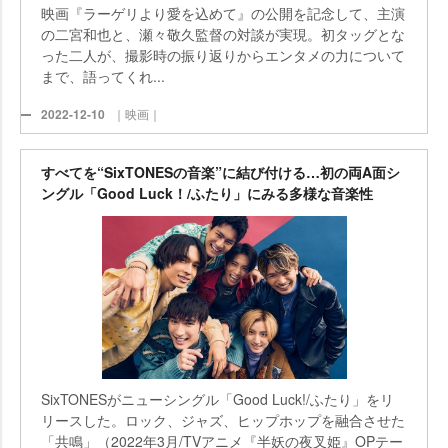
映画『ラーゲリより愛を込めて』の公開を記念して、主演
の二宮和也と、瀬々敬久監督の対談が実現。初タッグとな
った二人が、撮影時の振り返りからエンタメの力について
まで、語ってくれ...
2022-12-10
｜映画｜
すべてを“SixTONESの音楽”に結び付ける…初の両A面シ
ングル「Good Luck！/ふたり」にみる多様な音楽性
SixTONESがニューシングル「Good Luck!/ふたり」をリ
リースした。ロック、ジャズ、ヒップホップを融合させた
「共鳴」（2022年3月/TVアニメ『半妖の夜叉姫』OPテー