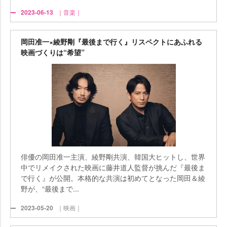
2023-06-13
｜音楽｜
岡田准一×綾野剛『最後まで行く』リスペクトにあふれる
映画づくりは“希望”
俳優の岡田准一主演、綾野剛共演、韓国大ヒットし、世界
中でリメイクされた映画に藤井道人監督が挑んだ『最後ま
で行く』が公開。本格的な共演は初めてとなった岡田＆綾
野が、“最後まで...
2023-05-20
｜映画｜