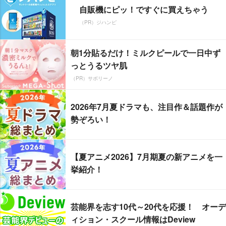
自販機にピッ！ですぐに買えちゃう
（PR）ジハンピ
朝1分貼るだけ！ミルクピールで一日中ず
っとうるツヤ肌
（PR）サボリーノ
2026年7月夏ドラマも、注目作＆話題作が
勢ぞろい！
【夏アニメ2026】7月期夏の新アニメを一
挙紹介！
芸能界を志す10代～20代を応援！ オーデ
ィション・スクール情報はDeview