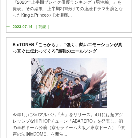
『2023年上半期ブレイク俳優ランキング（男性編）』を
発表。その結果、上半期2作続けての連続ドラマ出演とな
ったKing＆Princeの【永瀬廉...
2023-07-14
｜芸能 ｜
SixTONES「こっから」、”強く、熱いエモーションが真
っ直ぐに伝わってくる”最強のエールソング
今年1月に3rdアルバム『声』をリリース。4月には超アグ
レッシブなHIPHOPチューン「ABARERO」を発表し、初
の単独ドーム公演（京セラドーム大阪／東京ドーム）「慣
声の法則inDOME」を開催...