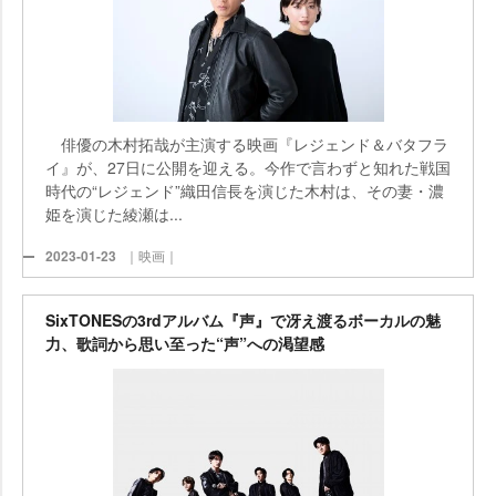
俳優の木村拓哉が主演する映画『レジェンド＆バタフラ
イ』が、27日に公開を迎える。今作で言わずと知れた戦国
時代の“レジェンド”織田信長を演じた木村は、その妻・濃
姫を演じた綾瀬は...
2023-01-23
｜映画｜
SixTONESの3rdアルバム『声』で冴え渡るボーカルの魅
力、歌詞から思い至った“声”への渇望感