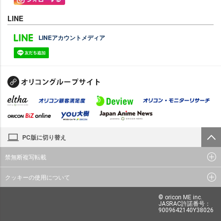
LINE
LINEアカウントメディア
PC版に切り替え
禁無断複写転載
クッキーの使用について
© oricon ME inc.
JASRAC許諾番号：
9009642140Y38026