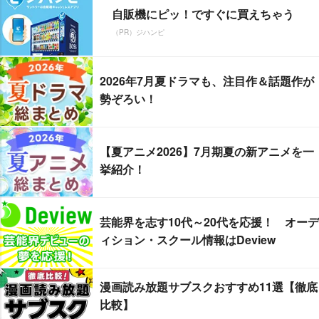
自販機にピッ！ですぐに買えちゃう
（PR）ジハンピ
2026年7月夏ドラマも、注目作＆話題作が
勢ぞろい！
【夏アニメ2026】7月期夏の新アニメを一
挙紹介！
芸能界を志す10代～20代を応援！ オーデ
ィション・スクール情報はDeview
漫画読み放題サブスクおすすめ11選【徹底
比較】