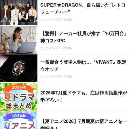
SUPER★DRAGON、自ら描いた”レトロ
フューチャー”
オリコンタイアップ特集
【驚愕】メーカー社員が推す「10万円台」
神コスパPC
オリコンタイアップ特集
一番似合う登場人物は…『VIVANT』限定
ウオッチ
オリコンタイアップ特集
2026年7月夏ドラマも、注目作＆話題作が
勢ぞろい！
【夏アニメ2026】7月期夏の新アニメを一
挙紹介！