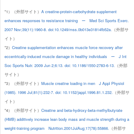
（外部サイト）
*1）
A creatine-protein-carbohydrate supplement
enhances responses to resistance training ー Med Sci Sports Exerc.
（外部サ
2007 Nov;39(11):1960-8. doi:10.1249/mss.0b013e31814fb52a.
イト）
*2）
Creatine supplementation enhances muscle force recovery after
eccentrically-induced muscle damage in healthy individuals ー J Int
（外部
Soc Sports Nutr. 2009 Jun 2;6:13. doi: 10.1186/1550-2783-6-13.
サイト）
（外部サイト）
*3）
Muscle creatine loading in men J Appl Physiol
（外部サ
(1985). 1996 Jul;81(1):232-7. doi: 10.1152/jappl.1996.81.1.232.
イト）
（外部サイト）
*4）
Creatine and beta-hydroxy-beta-methylbutyrate
(HMB) additively increase lean body mass and muscle strength during a
（外部サ
weight-training program Nutrition.2001JulAug;17(78):55866.