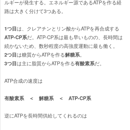
ルギーが発生する。エネルギー源であるATPを作る経
路は大きく分けて3つある。
は、クレアチンとリン酸からATPを再合成する
1つ目
だ。ATP-CP系は最も早いものの、長時間は
ATP-CP系
続かないため、数秒程度の高強度運動に最も働く。
は糖質からATPを作る
。
2つ目
解糖系
は主に脂質からATPを作る
だ。
3つ目
有酸素系
ATP合成の速度は
有酸素系 ＜ 解糖系 ＜ ATP-CP系
逆にATPを長時間供給してくれるのは