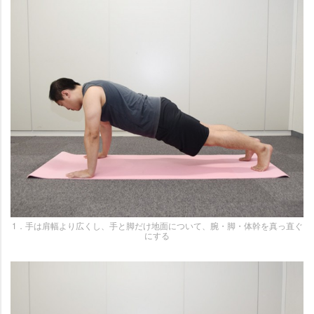
1．手は肩幅より広くし、手と脚だけ地面について、腕・脚・体幹を真っ直ぐ
にする