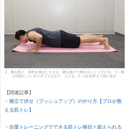
2．胸を張り、体幹を伸ばしたまま、腕を曲げて胸をゆっくり下げる。 3．胸
が地面につくぎりぎりで止めて、上げる。2～3を限界まで繰り返す
【関連記事】
・
腕立て伏せ（プッシュアップ）のやり方【プロが教
える筋トレ】
・
自重トレーニングでできる筋トレ種目と鍛えられる