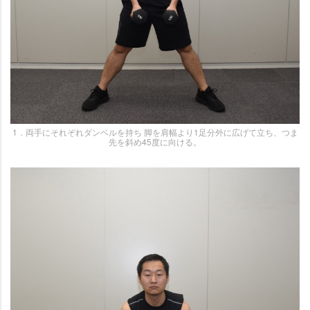
1．両手にそれぞれダンベルを持ち 脚を肩幅より1足分外に広げて立ち、つま
先を斜め45度に向ける。