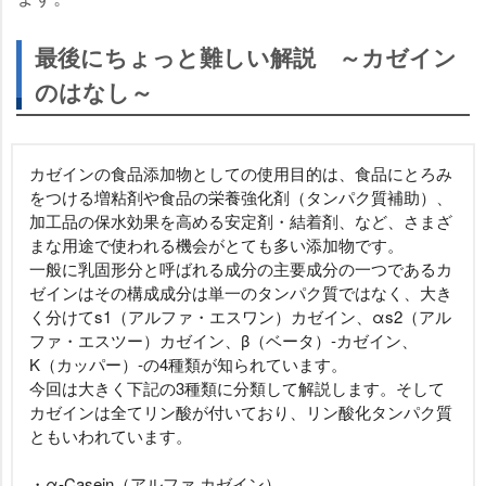
最後にちょっと難しい解説 ～カゼイン
のはなし～
カゼインの食品添加物としての使用目的は、食品にとろみ
をつける増粘剤や食品の栄養強化剤（タンパク質補助）、
加工品の保水効果を高める安定剤・結着剤、など、さまざ
まな用途で使われる機会がとても多い添加物です。
一般に乳固形分と呼ばれる成分の主要成分の一つであるカ
ゼインはその構成成分は単一のタンパク質ではなく、大き
く分けてs1（アルファ・エスワン）カゼイン、αs2（アル
ファ・エスツー）カゼイン、β（ベータ）‐カゼイン、
K（カッパー）-の4種類が知られています。
今回は大きく下記の3種類に分類して解説します。そして
カゼインは全てリン酸が付いており、リン酸化タンパク質
ともいわれています。
・α-Casein（アルファ カゼイン）