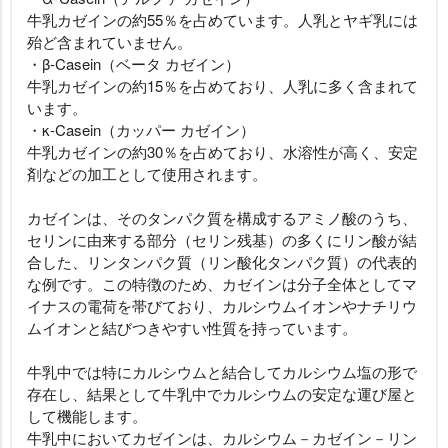
牛乳カゼインの約55％を占めています。人乳とヤギ乳には
殆ど含まれていません。
・β-Casein（ベータ カゼイン）
牛乳カゼインの約15％を占めており、人乳に多く含まれて
います。
・κ-Casein（カッパー カゼイン）
牛乳カゼインの約30％を占めており、水溶性が高く、安定
剤などの加工として使用されます。
カゼインは、そのタンパク質を構成するアミノ酸のうち、
セリンに由来する部分（セリン残基）の多くにリン酸が結
合した、リンタンパク質（リン酸化タンパク質）の代表的
な例です。この特徴のため、カゼインは分子全体としてマ
イナスの電荷を帯びており、カルシウムイオンやナチリウ
ムイオンと結びつきやすい性質を持っています。
牛乳中では特にカルシウムと結合してカルシウム塩の形で
存在し、結果として牛乳中でカルシウムの安定な運び屋と
して機能します。
牛乳中においてカゼインは、カルシウム－カゼイン－リン