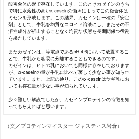
酸複合体の形で存在しています。このときカゼインのうち
で特に水溶性の高いκ-caseinの働きによってこの複合体は
ミセンを形成します。この結果、カゼインは一種の「安定
剤」として、牛乳を均質なコロイド溶液にし、またその不
溶性成分が析出することなく均質な状態を長期間保つ役割
を果たしています。
またカゼインは、等電点であるpH 4.6において放置するこ
とで、牛乳から容易に分離することもできるのです。
カゼインは、ヒトの乳においても同様に存在しております
が、α-caseinの量が牛乳に比べて著しく少ない事が知られ
ています。また、上記の通り、このα-caseinはヤギ乳にお
いても存在量が少ない事が知られています。
少々難しい解説でしたが、カゼインプロテインの特徴を知
ってもらえればと思います。
（文／プロテインマイスター ジャスティス岩倉）