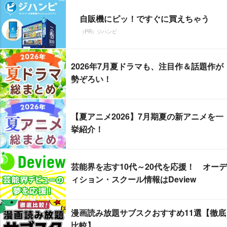
自販機にピッ！ですぐに買えちゃう
（PR）ジハンピ
2026年7月夏ドラマも、注目作＆話題作が
勢ぞろい！
【夏アニメ2026】7月期夏の新アニメを一
挙紹介！
芸能界を志す10代～20代を応援！ オーデ
ィション・スクール情報はDeview
漫画読み放題サブスクおすすめ11選【徹底
比較】