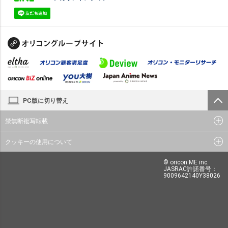
PC版に切り替え
禁無断複写転載
クッキーの使用について
© oricon ME inc.
JASRAC許諾番号：
9009642140Y38026