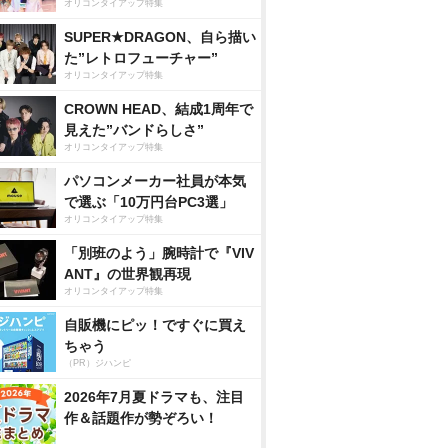
オリコンタイアップ特集
SUPER★DRAGON、自ら描い
た”レトロフューチャー”
オリコンタイアップ特集
CROWN HEAD、結成1周年で
見えた”バンドらしさ”
オリコンタイアップ特集
パソコンメーカー社員が本気
で選ぶ「10万円台PC3選」
オリコンタイアップ特集
「別班のよう」腕時計で『VIV
ANT』の世界観再現
オリコンタイアップ特集
自販機にピッ！ですぐに買え
ちゃう
（PR）ジハンピ
2026年7月夏ドラマも、注目
作＆話題作が勢ぞろい！