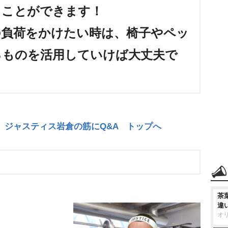
ることができます！
の負荷をかけたい時は、椅子やペッ
るものを活用していけば大丈夫で
】ジャスティス岩倉の筋にQ&A トップへ
茶
違
オ