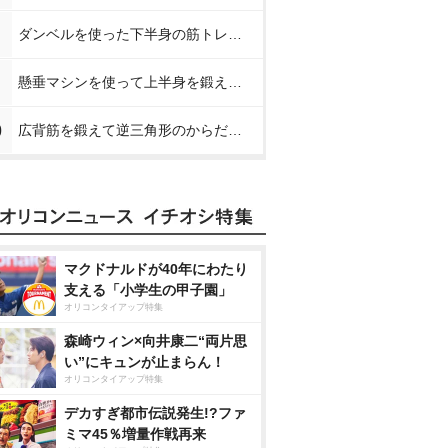
ダンベルを使った下半身の筋トレメニュー【プロが教える下半身の筋トレ】
懸垂マシンを使って上半身を鍛える方法【プロが教える筋トレ】
0
広背筋を鍛えて逆三角形のからだを作る方法【プロが教える筋トレ】
マクドナルドが40年にわたり
支える「小学生の甲子園」
オリコンタイアップ特集
森崎ウィン×向井康二“両片思
い”にキュンが止まらん！
オリコンタイアップ特集
デカすぎ都市伝説発生!?ファ
ミマ45％増量作戦再来