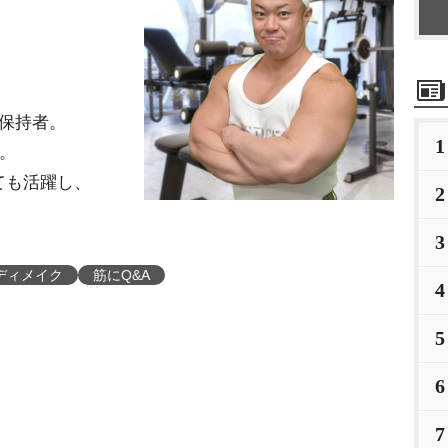
保持者。
1
る。
ても活躍し、
2
3
ディメイク
筋にQ&A
4
5
6
7