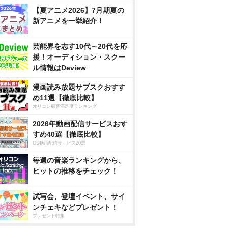
【夏アニメ2026】7月期夏の
新アニメを一挙紹介！
芸能界を志す10代～20代を応
援！オーディション・スクー
ル情報はDeview
漫画読み放題サブスクおすす
め11選【徹底比較】
オリコン顧客満足度ランキング
2026年動画配信サービスおす
すめ40選【徹底比較】
CS動画配信サービス20選
毎週の音楽ランキングから、
ヒットの推移をチェック！
試写会、登壇イベント、サイ
ンチェキなどプレゼント！
プレゼント特集