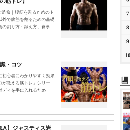
の筋トレ】
栄養士監修｜腹筋を割るためのト
7
以外で腹筋を割るための基礎
8
筋の割り方・鍛え方、食事
9
1
識・コツ
に初心者にわかりやすく効果
ロが教える筋トレ」シリー
ボディを手に入れるため
Q&A】ジャスティス