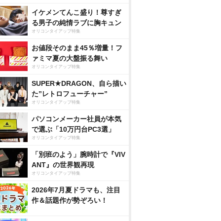
イケメンてんこ盛り！尊すぎ
る男子の純情ラブに胸キュン
オリコンタイアップ特集
お値段そのまま45％増量！フ
ァミマ夏の大盤振る舞い
オリコンタイアップ特集
SUPER★DRAGON、自ら描い
た”レトロフューチャー”
オリコンタイアップ特集
パソコンメーカー社員が本気
で選ぶ「10万円台PC3選」
オリコンタイアップ特集
「別班のよう」腕時計で『VIV
ANT』の世界観再現
オリコンタイアップ特集
2026年7月夏ドラマも、注目
作＆話題作が勢ぞろい！