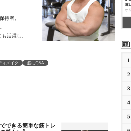
違
オ
保持者。
る。
ても活躍し、
1
ディメイク
筋にQ&A
2
3
4
5
宅でできる簡単な筋トレ
6