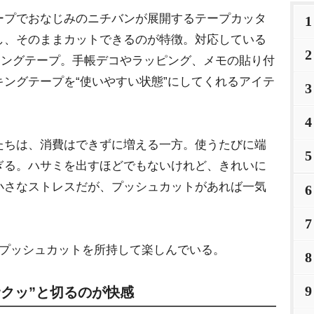
プでおなじみのニチバンが展開するテープカッタ
1
し、そのままカットできるのが特徴。対応している
2
キングテープ。手帳デコやラッピング、メモの貼り付
ングテープを“使いやすい状態”にしてくれるアイテ
3
4
ちは、消費はできずに増える一方。使うたびに端
5
ぎる。ハサミを出すほどでもないけれど、きれいに
小さなストレスだが、プッシュカットがあれば一気
6
7
プッシュカットを所持して楽しんでいる。
8
9
クッ”と切るのが快感