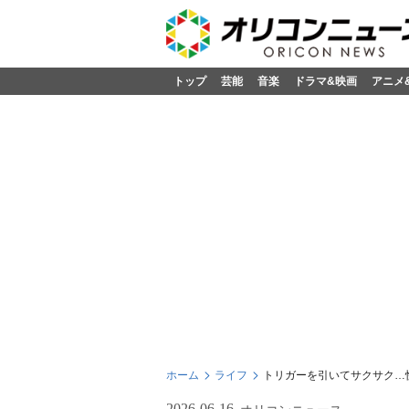
トップ
芸能
音楽
ドラマ&映画
アニメ
ホーム
ライフ
トリガーを引いてサクサク…
2026-06-16