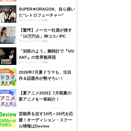
SUPER★DRAGON、自ら描い
た”レトロフューチャー”
オリコンタイアップ特集
【驚愕】メーカー社員が推す
「10万円台」神コスパPC
オリコンタイアップ特集
「別班のよう」腕時計で『VIV
ANT』の世界観再現
オリコンタイアップ特集
2026年7月夏ドラマも、注目
作＆話題作が勢ぞろい！
【夏アニメ2026】7月期夏の
新アニメを一挙紹介！
芸能界を志す10代～20代を応
援！オーディション・スクー
ル情報はDeview