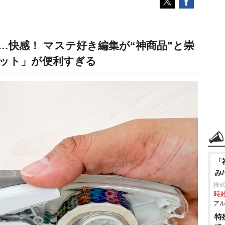
快感！ マステ好き編集が“神商品”と崇
ット」が便利すぎる
「
み
株
時給
アル
特