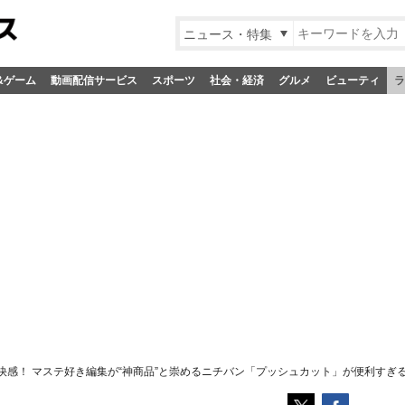
ニュース・特集
&ゲーム
動画配信サービス
スポーツ
社会・経済
グルメ
ビューティ
ラ
快感！ マステ好き編集が“神商品”と崇めるニチバン「プッシュカット」が便利すぎ