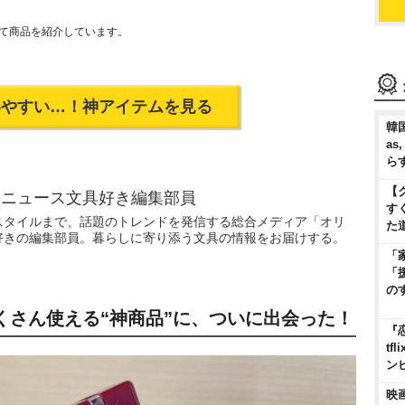
て商品を紹介しています。
いやすい…！神アイテムを見る
韓国
as
ら
【
ニュース文具好き編集部員
す
スタイルまで、話題のトレンドを発信する総合メディア「オリ
た
好きの編集部員。暮らしに寄り添う文具の情報をお届けする。
「
「
の
くさん使える“神商品”に、ついに出会った！
『
t
ン
映