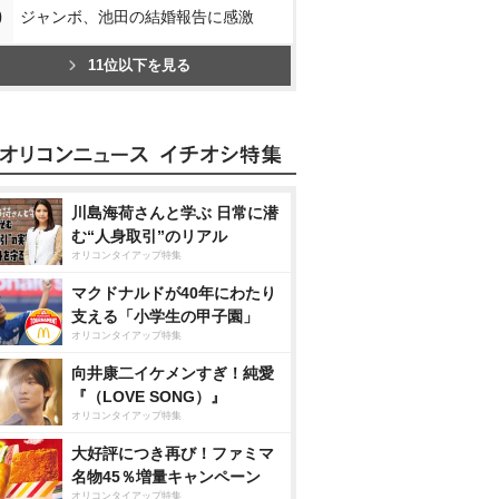
0
ジャンボ、池田の結婚報告に感激
11位以下を見る
川島海荷さんと学ぶ 日常に潜
む“人身取引”のリアル
オリコンタイアップ特集
マクドナルドが40年にわたり
支える「小学生の甲子園」
オリコンタイアップ特集
向井康二イケメンすぎ！純愛
『（LOVE SONG）』
オリコンタイアップ特集
大好評につき再び！ファミマ
名物45％増量キャンペーン
オリコンタイアップ特集