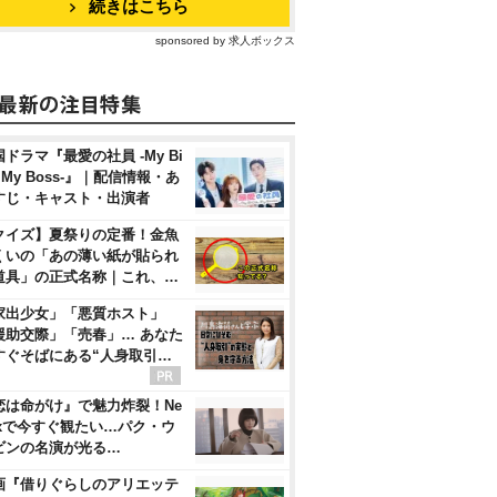
続きはこちら
sponsored by 求人ボックス
ドラマ『最愛の社員 -My Bi
, My Boss-』｜配信情報・あ
すじ・キャスト・出演者
クイズ】夏祭りの定番！金魚
くいの「あの薄い紙が貼られ
道具」の正式名称｜これ、…
家出少女」「悪質ホスト」
援助交際」「売春」… あなた
すぐそばにある“人身取引…
恋は命がけ』で魅力炸裂！Ne
flixで今すぐ観たい…パク・ウ
ビンの名演が光る…
画『借りぐらしのアリエッテ