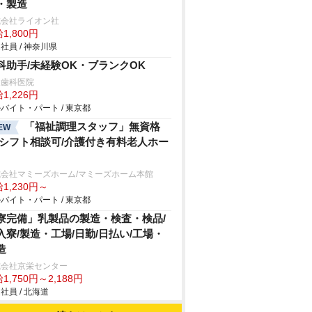
・製造
式会社ライオン社
1,800円
社員 / 神奈川県
科助手/未経験OK・ブランクOK
泉歯科医院
1,226円
バイト・パート / 東京都
「福祉調理スタッフ」無資格
EW
/シフト相談可/介護付き有料老人ホー
式会社マミーズホーム/マミーズホーム本館
1,230円～
バイト・パート / 東京都
寮完備」乳製品の製造・検査・検品/
入寮/製造・工場/日勤/日払い/工場・
造
式会社京栄センター
1,750円～2,188円
社員 / 北海道