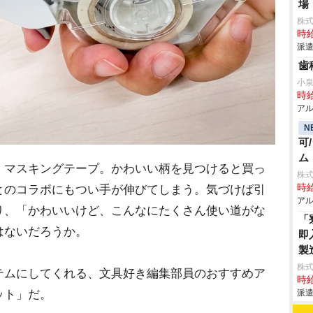
場
株
時給
派遣
歯
小
時給
アル
N
可
ム
マスキングテープ。かわいい柄を見つけると買っ
株
時給
とのコラボにもつい手が伸びてしまう。気づけば引
アル
り、「かわいいけど、こんなにたくさん使い道がな
「
はないだろうか。
即
製
株
ムにしてくれる、文具好き編集部員のおすすめア
時給
ット」だ。
派遣