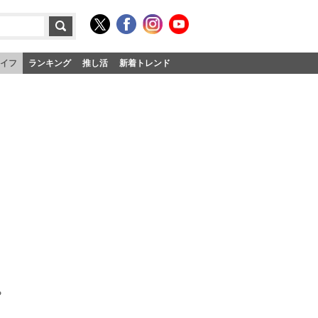
イフ
ランキング
推し活
新着トレンド
る