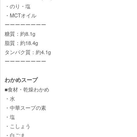
・のり・塩
・MCTオイル
ーーーーーーーー
糖質：約8.1g
脂質：約18.4g
タンパク質：約4.1g
ーーーーーーーー
わかめスープ
■食材・乾燥わかめ
・水
・中華スープの素
・塩
・こしょう
・白ごま