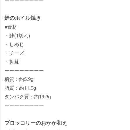
鮭のホイル焼き
■食材
・鮭(1切れ)
・しめじ
・チーズ
・舞茸
ーーーーーーーー
糖質：約5.9g
脂質：約11.9g
タンパク質：約19.3g
ーーーーーーーー
ブロッコリーのおかか和え