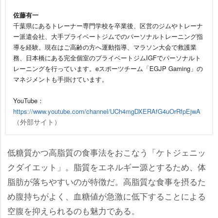
佐藤有一
千葉県にあるトレーナー専門学校を卒業後、区営のジムやトレーナ
ー派遣会社、大手プライベートジムでのパーソナルトレーニング指
導を経験。現在はご高齢の方へ運動指導、マラソン大会で救護業
務、日本橋にある完全個室のプライベートジムIGFでパーソナルト
レーニングを行っています。eスポーツチーム「EGJP Gaming」の
マネジメントも手掛けています。
YouTube：
https://www.youtube.com/channel/UCh4mgDXERAfG4uOrRfpEjwA
（外部サイト）
低糖質かつ高脂質の食事法をおこなう「ケトジェニッ
クダイエット」。脂質をエネルギー源とするため、体
脂肪が落ちやすいのが特徴だ。高脂質な食事を摂るた
め腹持ちがよく、血糖値が急激に低下することによる
空腹を抑えられるのも魅力である。