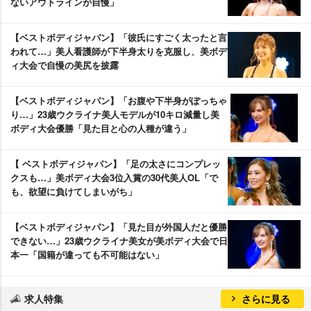
ないアウトラインが自慢」
【ベストボディジャパン】「彼氏にすごく太ったと言
われて…」美人看護師が下半身太りを克服し、美ボデ
ィ大会で自慢の美尻を披露
【ベストボディジャパン】「お腹や下半身がぽっちゃ
り…」23歳ウクライナ美人モデルが10キロ減量し美
ボディ大会優勝「見た目と心の人種が違う」
【 ベストボディジャパン】「足の太さにコンプレッ
クスも…」美ボディ大会3位入賞の30代美人OL「で
も、欲望に負けてしまいがち」
【ベストボディジャパン】「見た目が外国人だと優勝
できない…」23歳ウクライナ美女が美ボディ大会で日
本一「国籍が違っても不可能はない」
求人特集
さらに見る