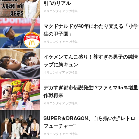
引”のリアル
オリコンタイアップ特集
マクドナルドが40年にわたり支える「小学
生の甲子園」
オリコンタイアップ特集
イケメンてんこ盛り！尊すぎる男子の純情
ラブに胸キュン
オリコンタイアップ特集
デカすぎ都市伝説発生!?ファミマ45％増量
作戦再来
オリコンタイアップ特集
SUPER★DRAGON、自ら描いた”レトロ
フューチャー”
オリコンタイアップ特集