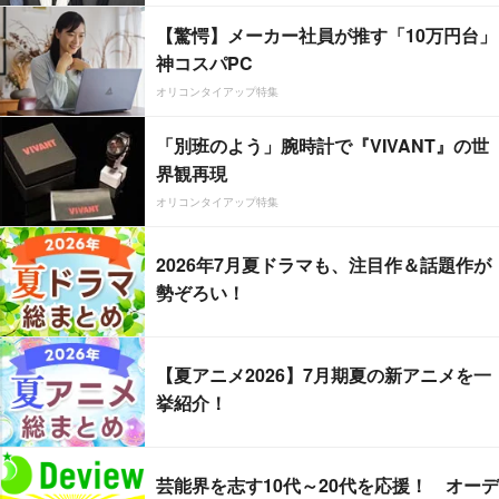
【驚愕】メーカー社員が推す「10万円台」
神コスパPC
オリコンタイアップ特集
「別班のよう」腕時計で『VIVANT』の世
界観再現
オリコンタイアップ特集
2026年7月夏ドラマも、注目作＆話題作が
勢ぞろい！
【夏アニメ2026】7月期夏の新アニメを一
挙紹介！
芸能界を志す10代～20代を応援！ オーデ