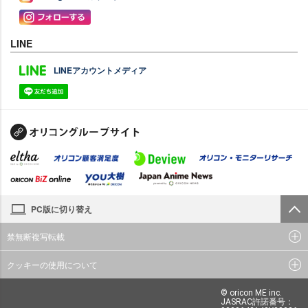
LINE
LINEアカウントメディア
PC版に切り替え
禁無断複写転載
クッキーの使用について
© oricon ME inc.
JASRAC許諾番号：