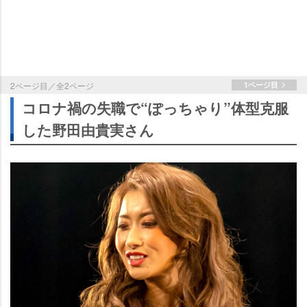
2ページ目／全2ページ
1ページ目
コロナ禍の失職で“ぽっちゃり”体型克服
した野田由貴実さん