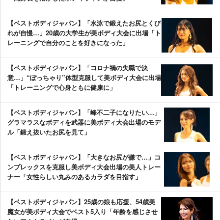
【ベストボディジャパン】「水泳で鍛えたお尻とくび
れが自慢…」20歳の大学生が美ボディ大会に出場「ト
レーニングで自分のことを好きになった」
【ベストボディジャパン】「コロナ禍の失職で決
意…」“ぽっちゃり”体型克服して美ボディ大会に出場
「トレーニングで心身ともに健康に」
【ベストボディジャパン】「峰不二子になりたい…」
グラマラスなボディを武器に美ボディ大会出場のモデ
ル「鍛え抜いたお尻を見て」
【ベストボディジャパン】「大きなお尻が嫌で…」コ
ンプレックスを克服し美ボディ大会出場の美人トレー
ナー「女性らしい丸みのあるカラダを目指す」
【ベストボディジャパン】25歳の娘も応援、54歳美
魔女が美ボディ大会でベスト5入り「年齢を感じさせ