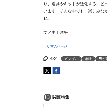
り、道具やキットが進化するスピ
います。そんな中でも、楽しみな
ね。
文／中山洋平
前のページ
タグ
ガンダム
趣味
男が
関連特集