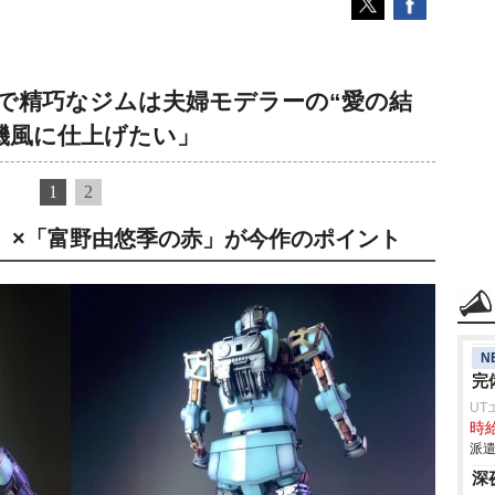
で精巧なジムは夫婦モデラーの“愛の結
機風に仕上げたい」
1
2
」×「富野由悠季の赤」が今作のポイント
N
完
UT
時給
派遣
深