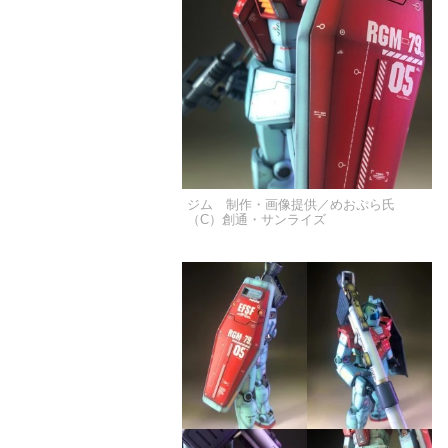
ジム 制作・画像提供／めおぷら氏
（C）創通・サンライズ