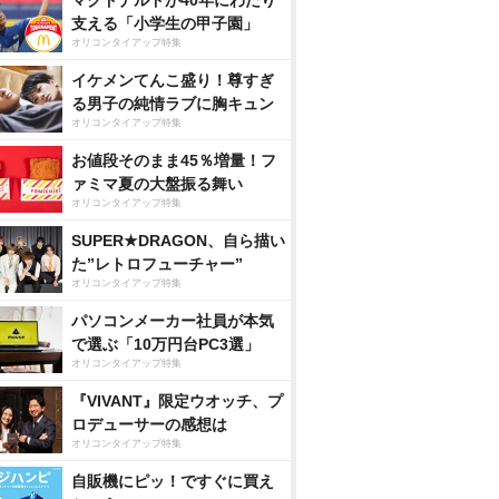
マクドナルドが40年にわたり
支える「小学生の甲子園」
オリコンタイアップ特集
イケメンてんこ盛り！尊すぎ
る男子の純情ラブに胸キュン
オリコンタイアップ特集
お値段そのまま45％増量！フ
ァミマ夏の大盤振る舞い
オリコンタイアップ特集
SUPER★DRAGON、自ら描い
た”レトロフューチャー”
オリコンタイアップ特集
パソコンメーカー社員が本気
で選ぶ「10万円台PC3選」
オリコンタイアップ特集
『VIVANT』限定ウオッチ、プ
ロデューサーの感想は
オリコンタイアップ特集
自販機にピッ！ですぐに買え