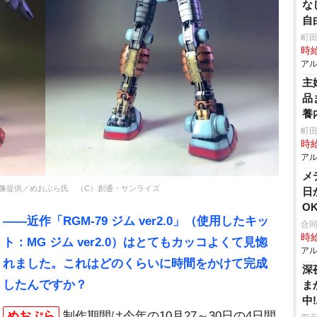
な
自
町田
時給
アル
主
品
養
町田
時給
アル
メ
像提供／めおぷら氏 （C）創通・サンライズ
日
O
――近作「RGM-79 ジム ver2.0」（使用したキッ
合
時給
ト：MG ジム ver2.0）はとてもカッコよくて見惚
アル
れました。これはどのくらいに時間をかけて完成
深
したんですか？
ま
中
めおぷら
制作期間は今年の10月27～30日の4日間