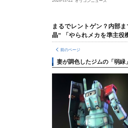
2020-11-22
オリコンニュース
まるでレントゲン？内部ま
晶” 「やられメカを準主役
前のページ
妻が調色したジムの「弱緑