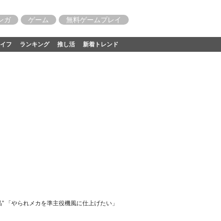
ンガ
ゲーム
無料ゲームプレイ
イフ
ランキング
推し活
新着トレンド
” 「やられメカを準主役機風に仕上げたい」