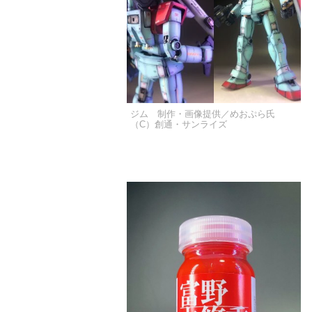
ジム 制作・画像提供／めおぷら氏
（C）創通・サンライズ