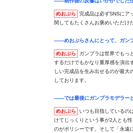
――制作後の反響はいかがでした
めおぷら
完成品は必ずSNSに
関してもたくさんお褒めいただけ
――めおぷらさんにとって、ガン
めおぷら
ガンプラは世界でもっ
するだけでもかなり重厚感を演出
しい完成品を生み出せるのが最大
しております。
――では最後にガンプラモデラー
めおぷら
いつも目指しているのは
けてじっくりという事が2人とも
のがポリシーです。そして「永遠