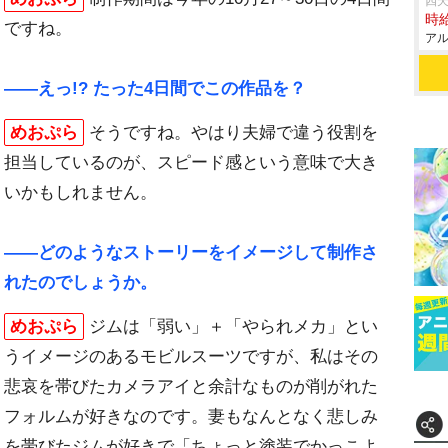
四天
時給
ですね。
アル
――えっ!? たった4日間でこの作品を？
めおぷら
そうですね。やはり夫婦で違う役割を
担当しているのが、スピード感という意味で大き
いかもしれません。
――どのようなストーリーをイメージして制作さ
れたのでしょうか。
めおぷら
ジムは「弱い」＋「やられメカ」とい
うイメージのあるモビルスーツですが、私はその
悲哀を帯びたカメラアイと余計なものが削がれた
フォルムが好きなのです。妻もなんとなく悲しみ
を帯びたジムが好きで「ちょっと塗装でかっこよ