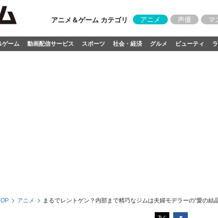
アニメ
声優
マ
アニメ＆ゲーム カテゴリ
&ゲーム
動画配信サービス
スポーツ
社会・経済
グルメ
ビューティ
ラ
OP
アニメ
まるでレントゲン？内部まで精巧なジムは夫婦モデラーの“愛の結晶