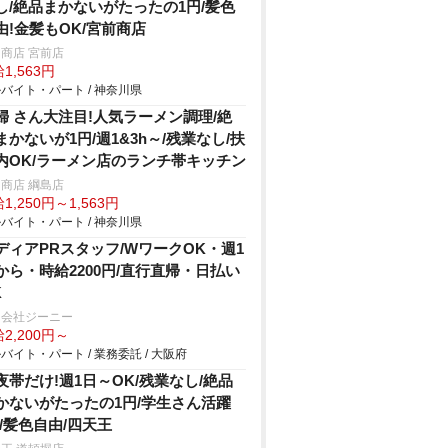
し/絶品まかないがたったの1円/髪色
由!金髪もOK/宮前商店
商店 宮前店
1,563円
バイト・パート / 神奈川県
婦 さん大注目!人気ラーメン調理/絶
まかないが1円/週1&3h～/残業なし/扶
内OK/ラーメン店のランチ帯キッチン
商店 綱島店
1,250円～1,563円
バイト・パート / 神奈川県
ディアPRスタッフ/WワークOK・週1
から・時給2200円/直行直帰・日払い
K
同会社ジーニー
2,200円～
バイト・パート / 業務委託 / 大阪府
夜帯だけ!週1日～OK/残業なし/絶品
かないがたったの1円/学生さん活躍
!/髪色自由/四天王