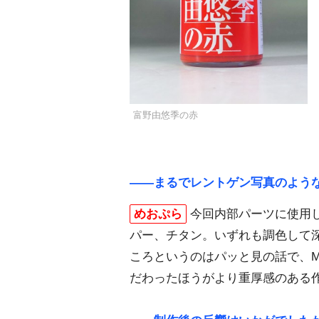
富野由悠季の赤
――まるでレントゲン写真のよう
めおぷら
今回内部パーツに使用
パー、チタン。いずれも調色して
ころというのはパッと見の話で、
だわったほうがより重厚感のある