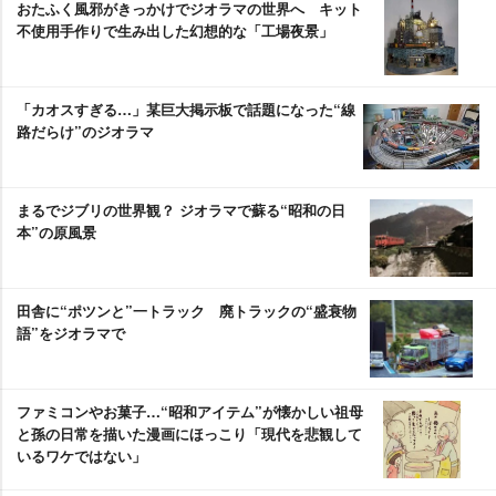
おたふく風邪がきっかけでジオラマの世界へ キット
不使用手作りで生み出した幻想的な「工場夜景」
「カオスすぎる…」某巨大掲示板で話題になった“線
路だらけ”のジオラマ
まるでジブリの世界観？ ジオラマで蘇る“昭和の日
本”の原風景
田舎に“ポツンと”一トラック 廃トラックの“盛衰物
語”をジオラマで
ファミコンやお菓子…“昭和アイテム”が懐かしい祖母
と孫の日常を描いた漫画にほっこり「現代を悲観して
いるワケではない」