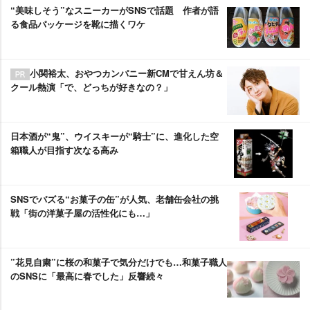
“美味しそう”なスニーカーがSNSで話題 作者が語
る食品パッケージを靴に描くワケ
小関裕太、おやつカンパニー新CMで甘えん坊＆
クール熱演「で、どっちが好きなの？」
日本酒が“鬼”、ウイスキーが“騎士”に、進化した空
箱職人が目指す次なる高み
SNSでバズる“お菓子の缶”が人気、老舗缶会社の挑
戦「街の洋菓子屋の活性化にも…」
”花見自粛”に桜の和菓子で気分だけでも…和菓子職人
のSNSに「最高に春でした」反響続々