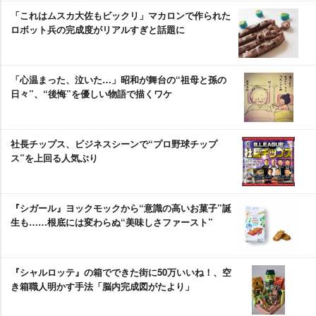
「これはムスカ大佐もビックリ」マカロンで作られた
ロボット兵の完成度がリアルすぎと話題に
「心温まった、泣いた…」昭和が舞台の“祖母と孫の
日々”、“後悔”を優しい物語で描くワケ
社長チップス、ビジネスシーンで“プロ野球チップ
ス”を上回る人気ぶり
『シガール』ヨックモックから“意識の高いお菓子”誕
生も……根底には変わらぬ“美味しさファースト”
『シャルロッテ』の箱でできた街に50万いいね！、空
き箱職人明かす手法「脳内完成図がたより」