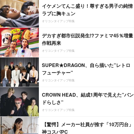
イケメンてんこ盛り！尊すぎる男子の純情
ラブに胸キュン
オリコンタイアップ特集
デカすぎ都市伝説発生!?ファミマ45％増量
作戦再来
オリコンタイアップ特集
SUPER★DRAGON、自ら描いた”レトロ
フューチャー”
オリコンタイアップ特集
CROWN HEAD、結成1周年で見えた”バン
ドらしさ”
オリコンタイアップ特集
【驚愕】メーカー社員が推す「10万円台」
神コスパPC