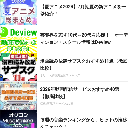
【夏アニメ2026】7月期夏の新アニメを一
挙紹介！
芸能界を志す10代～20代を応援！ オーデ
ィション・スクール情報はDeview
漫画読み放題サブスクおすすめ11選【徹底
比較】
オリコン顧客満足度ランキング
2026年動画配信サービスおすすめ40選
【徹底比較】
CS動画配信サービス20選
毎週の音楽ランキングから、ヒットの推移
をチェック！