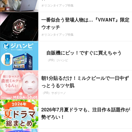
オリコンタイアップ特集
一番似合う登場人物は…『VIVANT』限定
ウオッチ
オリコンタイアップ特集
自販機にピッ！ですぐに買えちゃう
（PR）ジハンピ
朝1分貼るだけ！ミルクピールで一日中ず
っとうるツヤ肌
（PR）サボリーノ
2026年7月夏ドラマも、注目作＆話題作が
勢ぞろい！