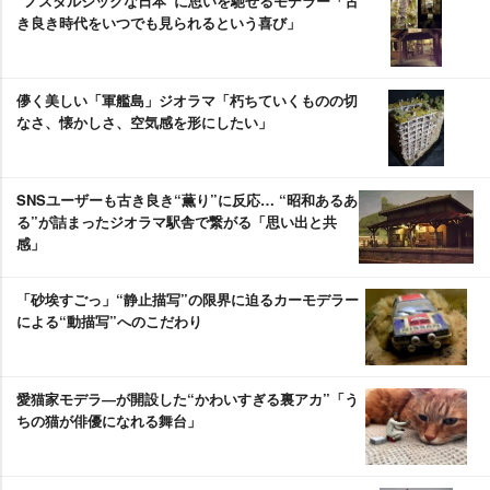
“ノスタルジックな日本”に思いを馳せるモデラー「古
き良き時代をいつでも見られるという喜び」
儚く美しい「軍艦島」ジオラマ「朽ちていくものの切
なさ、懐かしさ、空気感を形にしたい」
SNSユーザーも古き良き“薫り”に反応… “昭和あるあ
る”が詰まったジオラマ駅舎で繋がる「思い出と共
感」
「砂埃すごっ」“静止描写”の限界に迫るカーモデラー
による“動描写”へのこだわり
愛猫家モデラ―が開設した“かわいすぎる裏アカ”「う
ちの猫が俳優になれる舞台」