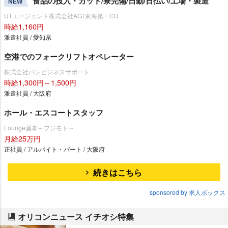
食品の投入・カット/寮完備/日勤/日払い/工場・製造
NEW
UTエージェント株式会社AGT東海第一CU
時給1,160円
派遣社員 / 愛知県
空港でのフォークリフトオペレーター
株式会社パンビジネスサポート
時給1,300円～1,500円
派遣社員 / 大阪府
ホール・エスコートスタッフ
Lounge藤本～フジモト～
月給25万円
正社員 / アルバイト・パート / 大阪府
続きはこちら
sponsored by 求人ボックス
オリコンニュース イチオシ特集