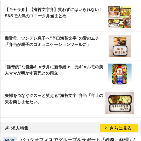
【キャラ弁】【海苔文字弁】笑わずにはいられない！
SNSで人気のユニーク弁当まとめ
毒舌母、ツンデレ息子へ“辛口海苔文字”の愛のムチ
「弁当が親子のコミュニケーションツールに」
“猟奇的”な愛妻キャラ弁に新作続々 元ギャルモの美
人ママが明かす育児との両立
夫婦をつなぐクスッと笑える”海苔文字”弁当「年上の
夫を楽しませたい」
求人特集
さらに見る
バックオフィスでグループをサポート「総務・経理」/
NEW