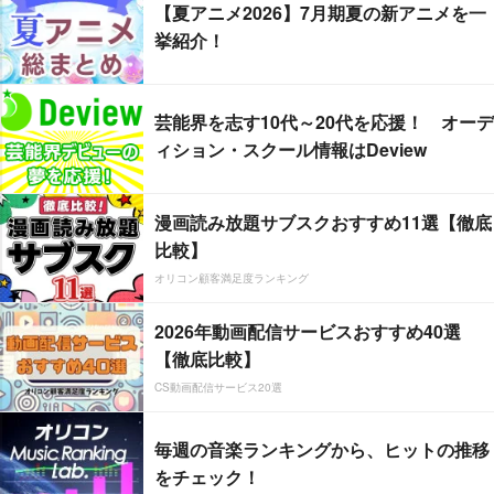
【夏アニメ2026】7月期夏の新アニメを一
挙紹介！
芸能界を志す10代～20代を応援！ オーデ
ィション・スクール情報はDeview
漫画読み放題サブスクおすすめ11選【徹底
比較】
オリコン顧客満足度ランキング
2026年動画配信サービスおすすめ40選
【徹底比較】
CS動画配信サービス20選
毎週の音楽ランキングから、ヒットの推移
をチェック！