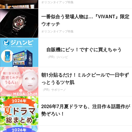
オリコンタイアップ特集
一番似合う登場人物は…『VIVANT』限定
ウオッチ
オリコンタイアップ特集
自販機にピッ！ですぐに買えちゃう
（PR）ジハンピ
朝1分貼るだけ！ミルクピールで一日中ず
っとうるツヤ肌
（PR）サボリーノ
2026年7月夏ドラマも、注目作＆話題作が
勢ぞろい！