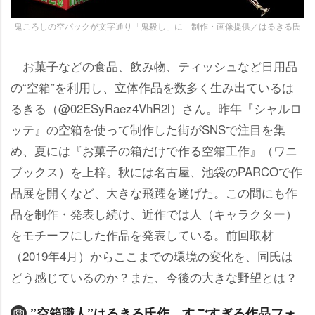
鬼ころしの空パックが文字通り「鬼殺し」に 制作・画像提供／はるきる氏
お菓子などの食品、飲み物、ティッシュなど日用品
の“空箱”を利用し、立体作品を数多く生み出ているは
るきる（@02ESyRaez4VhR2l）さん。昨年『シャルロ
ッテ』の空箱を使って制作した街がSNSで注目を集
め、夏には『お菓子の箱だけで作る空箱工作』（ワニ
ブックス）を上梓。秋には名古屋、池袋のPARCOで作
品展を開くなど、大きな飛躍を遂げた。この間にも作
品を制作・発表し続け、近作では人（キャラクター）
をモチーフにした作品を発表している。前回取材
（2019年4月）からここまでの環境の変化を、同氏は
どう感じているのか？また、今後の大きな野望とは？
”空箱職人”はるきる氏作 すごすぎる作品フォ