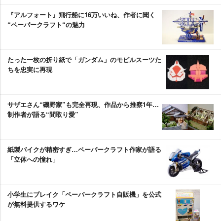
『アルフォート』飛行船に16万いいね、作者に聞く
“ペーパークラフト“の魅力
たった一枚の折り紙で「ガンダム」のモビルスーツた
ちを忠実に再現
サザエさん“磯野家”も完全再現、作品から推察1年…
制作者が語る“間取り愛”
紙製バイクが精密すぎ…ペーパークラフト作家が語る
「立体への憧れ」
小学生にブレイク「ペーパークラフト自販機」を公式
が無料提供するワケ