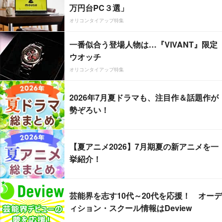
万円台PC３選」
オリコンタイアップ特集
一番似合う登場人物は…『VIVANT』限定
ウオッチ
オリコンタイアップ特集
2026年7月夏ドラマも、注目作＆話題作が
勢ぞろい！
【夏アニメ2026】7月期夏の新アニメを一
挙紹介！
芸能界を志す10代～20代を応援！ オーデ
ィション・スクール情報はDeview