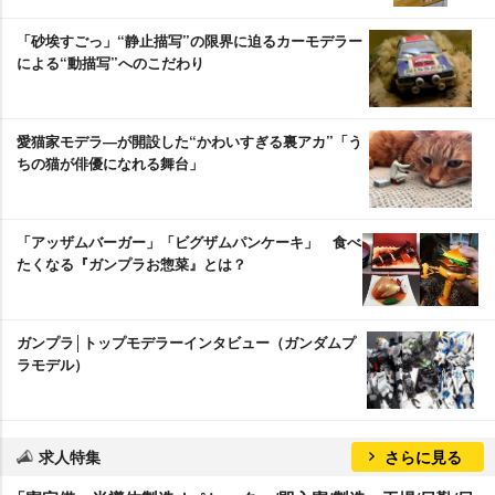
「砂埃すごっ」“静止描写”の限界に迫るカーモデラー
による“動描写”へのこだわり
愛猫家モデラ―が開設した“かわいすぎる裏アカ”「う
ちの猫が俳優になれる舞台」
「アッザムバーガー」「ビグザムパンケーキ」 食べ
たくなる『ガンプラお惣菜』とは？
ガンプラ│トップモデラーインタビュー（ガンダムプ
ラモデル）
求人特集
さらに見る