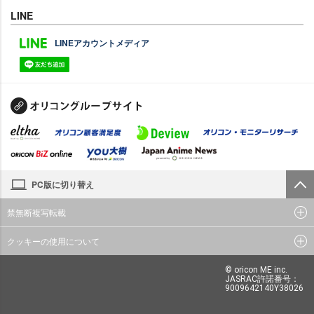
LINE
LINEアカウントメディア
PC版に切り替え
禁無断複写転載
クッキーの使用について
© oricon ME inc.
JASRAC許諾番号：
9009642140Y38026