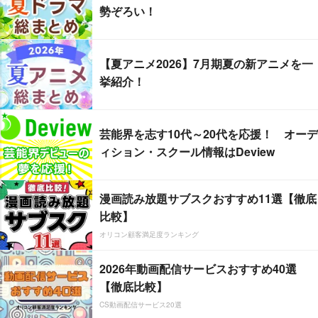
勢ぞろい！
【夏アニメ2026】7月期夏の新アニメを一
挙紹介！
芸能界を志す10代～20代を応援！ オーデ
ィション・スクール情報はDeview
漫画読み放題サブスクおすすめ11選【徹底
比較】
オリコン顧客満足度ランキング
2026年動画配信サービスおすすめ40選
【徹底比較】
CS動画配信サービス20選