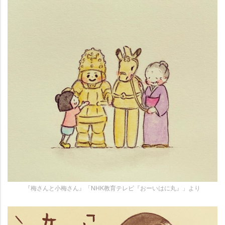
『梅さんと小梅さん』「NHK教育テレビ『おーいはに丸』」より