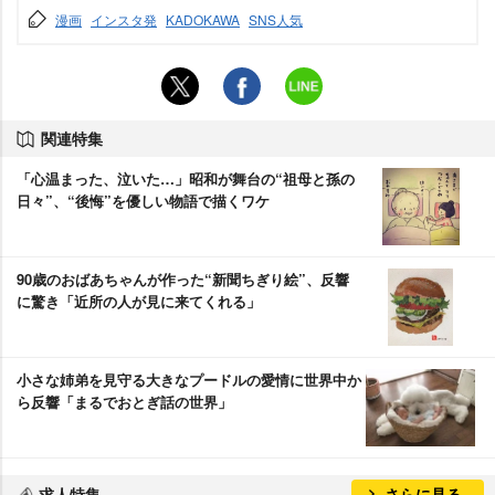
漫画
インスタ発
KADOKAWA
SNS人気
関連特集
「心温まった、泣いた…」昭和が舞台の“祖母と孫の
日々”、“後悔”を優しい物語で描くワケ
90歳のおばあちゃんが作った“新聞ちぎり絵”、反響
に驚き「近所の人が見に来てくれる」
小さな姉弟を見守る大きなプードルの愛情に世界中か
ら反響「まるでおとぎ話の世界」
求人特集
さらに見る