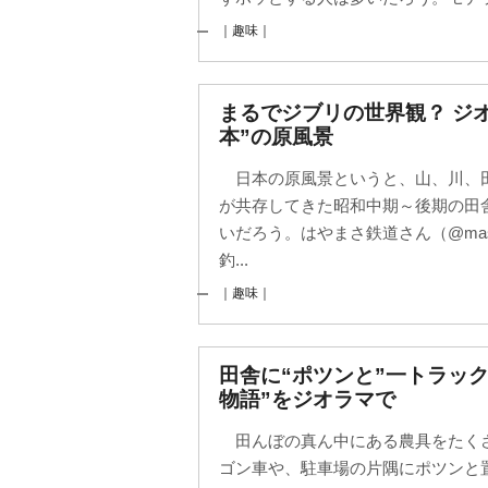
｜趣味｜
まるでジブリの世界観？ ジ
本”の原風景
日本の原風景というと、山、川、
が共存してきた昭和中期～後期の田
いだろう。はやまさ鉄道さん（@mas
釣...
｜趣味｜
田舎に“ポツンと”一トラッ
物語”をジオラマで
田んぼの真ん中にある農具をたく
ゴン車や、駐車場の片隅にポツンと