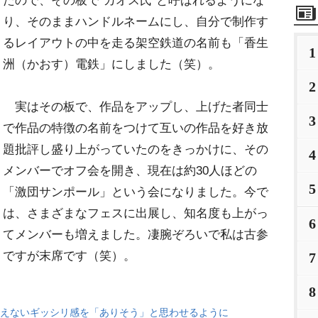
たので、その板で“カオス氏”と呼ばれるようにな
り、そのままハンドルネームにし、自分で制作す
るレイアウトの中を走る架空鉄道の名前も「香生
1
洲（かおす）電鉄」にしました（笑）。
2
実はその板で、作品をアップし、上げた者同士
3
で作品の特徴の名前をつけて互いの作品を好き放
題批評し盛り上がっていたのをきっかけに、その
4
メンバーでオフ会を開き、現在は約30人ほどの
5
「激団サンポール」という会になりました。今で
は、さまざまなフェスに出展し、知名度も上がっ
6
てメンバーも増えました。凄腕ぞろいで私は古参
ですが末席です（笑）。
7
8
えないギッシリ感を「ありそう」と思わせるように