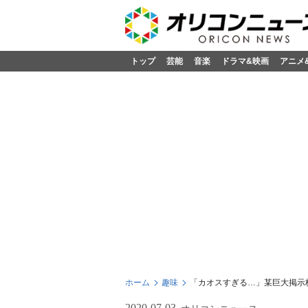
トップ
芸能
音楽
ドラマ&映画
アニメ
ホーム
趣味
「カオスすぎる…」某巨大掲示
2020-07-03