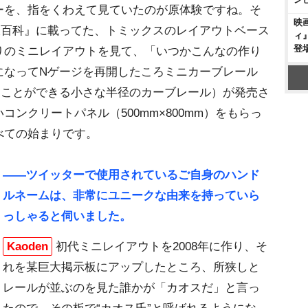
ーを、指をくわえて見ていたのが原体験ですね。そ
映
大百科』に載ってた、トミックスのレイアウトベース
ィ
登
りのミニレイアウトを見て、「いつかこんなの作り
になってNゲージを再開したころミニカーブレール
ることができる小さな半径のカーブレール）が発売さ
ンクリートパネル（500mm×800mm）をもらっ
べての始まりです。
――ツイッターで使用されているご自身のハンド
ルネームは、非常にユニークな由来を持っていら
っしゃると伺いました。
Kaoden
初代ミニレイアウトを2008年に作り、そ
れを某巨大掲示板にアップしたところ、所狭しと
レールが並ぶのを見た誰かが「カオスだ」と言っ