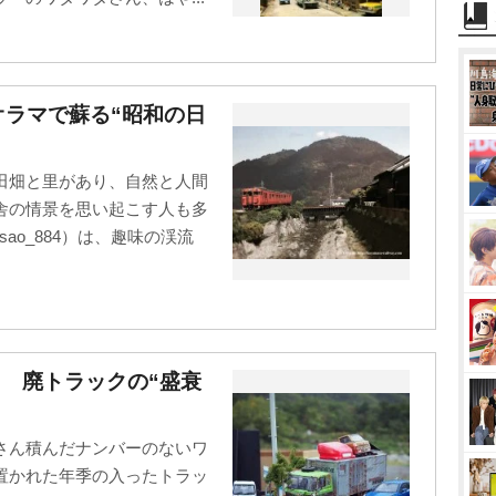
オラマで蘇る“昭和の日
田畑と里があり、自然と人間
舎の情景を思い起こす人も多
ao_884）は、趣味の渓流
ク 廃トラックの“盛衰
さん積んだナンバーのないワ
置かれた年季の入ったトラッ