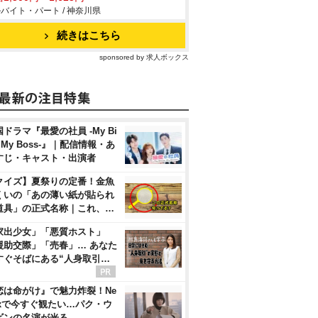
バイト・パート / 神奈川県
続きはこちら
sponsored by 求人ボックス
ドラマ『最愛の社員 -My Bi
, My Boss-』｜配信情報・あ
すじ・キャスト・出演者
クイズ】夏祭りの定番！金魚
くいの「あの薄い紙が貼られ
道具」の正式名称｜これ、…
家出少女」「悪質ホスト」
援助交際」「売春」… あなた
すぐそばにある“人身取引…
恋は命がけ』で魅力炸裂！Ne
flixで今すぐ観たい…パク・ウ
ビンの名演が光る…