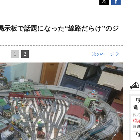
掲示板で話題になった“線路だらけ”のジ
1
2
次のページ
「
造
株
時給
派遣
「