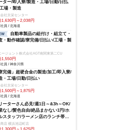
ーター/即入寮/製造・工場/日勤/日払
/工場・製造
式会社京栄センター
1,630円～2,038円
社員 / 北海道
自動車製品の組付け・組立て・
EW
査・動作確認/寮完備/日払い/工場・製
エージェント株式会社AGT南関東第二CU
1,550円
社員 / 神奈川県
寮完備」超硬合金の製造/加工/即入寮/
造・工場/日勤/日払い
式会社京栄センター
1,500円～1,875円
社員 / 北海道
リーターさん必見!週1日～&3h～OK/
業なし/髪色自由/絶品まかない1円/ホ
ルスタッフ/ラーメン店のランチ帯ホ
ル
商店 横浜池辺町店
1,300円～1,625円