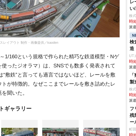
レ
い
株
時給
派遣
N
検
スレイアウト 制作・画像提供／kaoden
造
8～1/160という規格で作られた精巧な鉄道模型・Nゲ
UT
時給
使ったジオラマ）は、SNSでも数多く発表されて
派遣
んは“敷鉄”と言っても過言ではないほど、レールを敷
「
製
ウトが特徴的。なぜここまでレールを敷き詰めたレ
株
話を聞いた。
時給
派遣
ォトギャラリー
フ
残
ー
ー
町田
時給