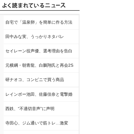
自宅で「温泉卵」を簡単に作る方法
田中みな実、うっかりネタバレ
セイレーン役声優、選考理由を告白
元横綱・朝青龍、白鵬翔氏と再会2S
研ナオコ、コンビニで買う商品
レインボー池田、佐藤佳奈と電撃婚
西鉄、“不適切音声”に声明
寺田心、ジム通いで筋トレ…激変