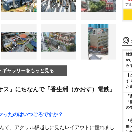
アル
韓国
as
ら
トギャラリーをもっと見る
【
す
た
オス」にちなんで「香生洲（かおす）電鉄」
「
「
の
ハマったのはいつごろですか？
『
t
んで、アクリル板越しに見たレイアウトに憧れまし
ン