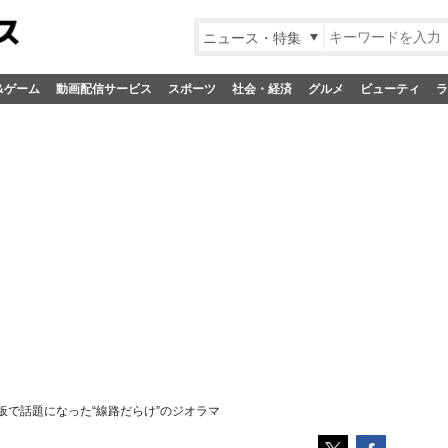
ニュース・特集
&ゲーム
動画配信サービス
スポーツ
社会・経済
グルメ
ビューティ
ラ
板で話題になった“線路だらけ”のジオラマ