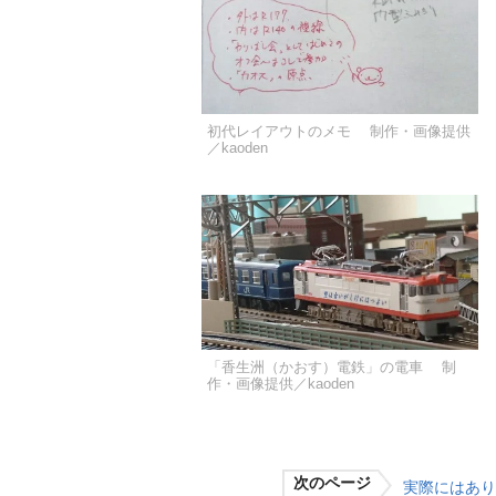
初代レイアウトのメモ 制作・画像提供
／kaoden
「香生洲（かおす）電鉄」の電車 制
作・画像提供／kaoden
次のページ
実際にはあり