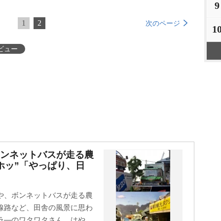
9
1
2
次のページ
1
ビュー
ボンネットバスが走る農
ホッ”「やっぱり、日
や、ボンネットバスが走る農
線路など、田舎の風景に思わ
―のワタワタさん、はや...